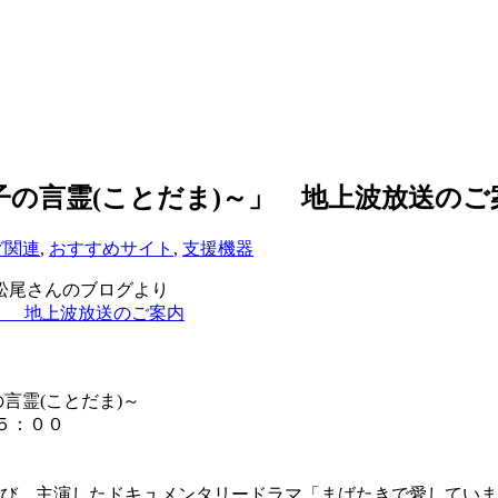
子の言霊(ことだま)～」 地上波放送のご
グ関連
,
おすすめサイト
,
支援機器
松尾さんのブログより
」 地上波放送のご案内
(ことだま)～
５：００
び、主演したドキュメンタリードラマ「まばたきで愛していま