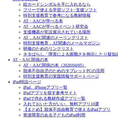
絵カードシンボルを手に入れるなら
フリーで使える学習ソフト･支援ソフト
特別支援教育で参考になる教材情報
AT・AACが学べる本
AT・AACが学べるイベント研究会
支援機器が常設展示されている場所
AT，AAC関連のメーリングリスト
特別支援教育，AT関連のメールマガジン
研修のためのリンクリスト
ネタばらし「障害による困難さを例示したり疑似
AT・AAC関係の本
AT・AAC関係の本（2020/04/05）
肢体不自由児のためのタブレットPCの活用
特別支援教育の実践情報サポートページ
iPad特設ページ
iPad、iPhoneアプリ一覧
iPadアプリを探す参考サイト
iPadで作れる教材作成アプリ一覧
入れておいた方がいい、無料アプリ10選
【まとめ】肢体不自由教育で使えるiPadアプリ
発達障害のある子どものiPad利用