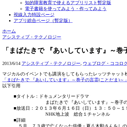
知的障害教育で使えるアプリリスト暫定版
電子書籍を使ってみよう・作ってみよう
視線入力特設ページ
アプリ総合ページ（暫定版）
ホーム
アシスティブ・テクノロジー
「まばたきで 『あいしています』～巻
2013/6/14
アシスティブ・テクノロジー
,
ウェブログ・ココロ
マジカルのイベントでも講演をしてもらったレッツチャット
「まばたきで 『あいしています』～巻子の言霊(ことだま)～
以下引用
■タイトル：ドキュメンタリードラマ
まばたきで 『あいしています』～巻子の言霊
■放送日：２０１３年６月１６日（日）１３：５０～１
NHK地上波 総合１チャンネル
■詳細
５月、７３歳で亡くなった俳優・夏八木勲さんをしの