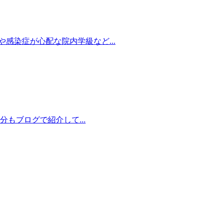
感染症が心配な院内学級など...
もブログで紹介して...