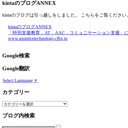
kintaのブログANNEX
kintaのブログは引っ越しをしました。 こちらをご覧ください
kintaのブログANNEX
「特別支援教育，AT，AAC，コミュニケーション支援」
www.assistivetechnology.cfbx.jp
Google検索
Google翻訳
Select Language
▼
カテゴリー
カ
テ
ブログ内検索
ゴ
リ
ー