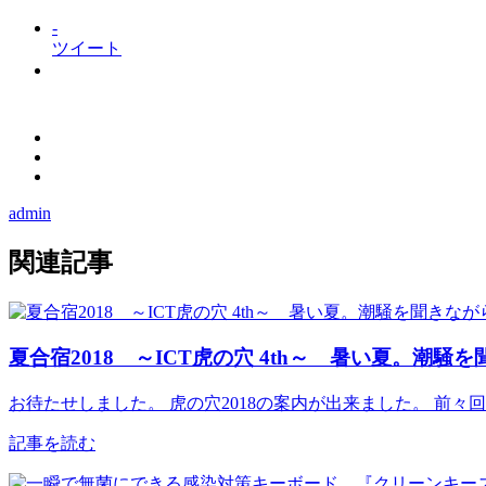
-
ツイート
admin
関連記事
夏合宿2018 ～ICT虎の穴 4th～ 暑い夏。潮
お待たせしました。 虎の穴2018の案内が出来ました。 前
記事を読む