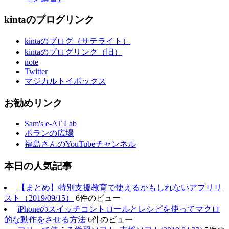
kintaのブログリンク
kintaのブログ（サテライト）
kintaのブログリンク（旧）
note
Twitter
マジカルトイボックス
お勧めリンク
Sam's e-AT Lab
ポランの広場
福島さんのYouTubeチャンネル
本日の人気記事
【まとめ】特別支援教育で使えるかもしれないアプリリ
スト（2019/09/15）
6件のビュー
iPhoneのスイッチコントロールとレシピを使ってマクロ
的な動作をさせる方法
6件のビュー