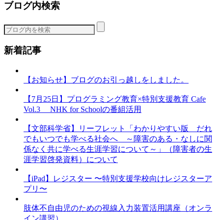
ブログ内検索
ゴ
リ
ー
新着記事
【お知らせ】ブログのお引っ越しをしました。
【7月25日】プログラミング教育×特別支援教育 Cafe
Vol.3 NHK for Schoolの番組活用
【文部科学省】リーフレット「わかりやすい版 だれ
でもいつでも学べる社会へ ～障害のある・なしに関
係なく共に学べる生涯学習について～」（障害者の生
涯学習啓発資料）について
【iPad】レジスター 〜特別支援学校向けレジスターア
プリ〜
肢体不自由児のための視線入力装置活用講座（オンラ
イン講習）