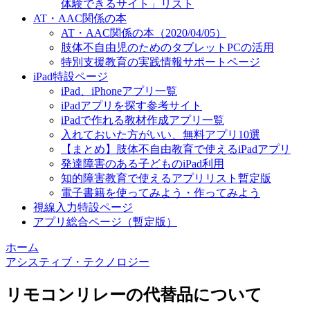
体験できるサイト」リスト
AT・AAC関係の本
AT・AAC関係の本（2020/04/05）
肢体不自由児のためのタブレットPCの活用
特別支援教育の実践情報サポートページ
iPad特設ページ
iPad、iPhoneアプリ一覧
iPadアプリを探す参考サイト
iPadで作れる教材作成アプリ一覧
入れておいた方がいい、無料アプリ10選
【まとめ】肢体不自由教育で使えるiPadアプリ
発達障害のある子どものiPad利用
知的障害教育で使えるアプリリスト暫定版
電子書籍を使ってみよう・作ってみよう
視線入力特設ページ
アプリ総合ページ（暫定版）
ホーム
アシスティブ・テクノロジー
リモコンリレーの代替品について