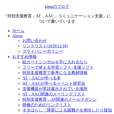
kintaのブログ
「特別支援教育，AT，AAC，コミュニケーション支援」に
ついて書いています
ホーム
About
お問い合わせ
リンクリスト(2019/12/18)
プライバシーポリシー
おすすめ情報
絵カードシンボルを手に入れるなら
フリーで使える学習ソフト･支援ソフト
特別支援教育で参考になる教材情報
AT・AACが学べる本
AT・AACが学べるイベント研究会
支援機器が常設展示されている場所
AT，AAC関連のメーリングリスト
特別支援教育，AT関連のメールマガジン
研修のためのリンクリスト
ネタばらし「障害による困難さを例示したり疑似