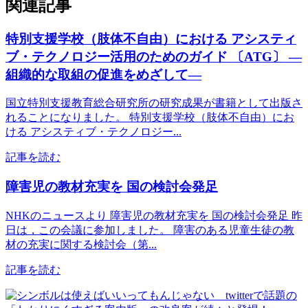
関連記事
特別支援学校（肢体不自由）における アシスティ
ブ・テクノロジー活用のためのガイド 〔ATG〕 ―
組織的な取組の促進をめざして―
国立特別支援教育総合研究所の研究成果が書籍として出版さ
れることになりました。 特別支援学校（肢体不自由）にお
ける アシスティブ・テクノロジー...
記事を読む
障害児の教材充実を 国の検討会発足
NHKのニュースより 障害児の教材充実を 国の検討会発足 昨
日は，この会議に参加しました。 障害のある児童生徒の教
材の充実に関する検討会（第...
記事を読む