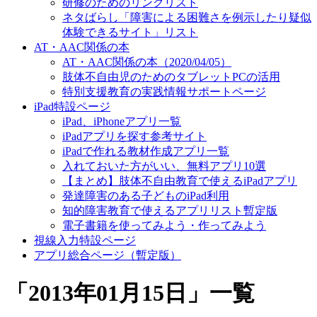
研修のためのリンクリスト
ネタばらし「障害による困難さを例示したり疑似
体験できるサイト」リスト
AT・AAC関係の本
AT・AAC関係の本（2020/04/05）
肢体不自由児のためのタブレットPCの活用
特別支援教育の実践情報サポートページ
iPad特設ページ
iPad、iPhoneアプリ一覧
iPadアプリを探す参考サイト
iPadで作れる教材作成アプリ一覧
入れておいた方がいい、無料アプリ10選
【まとめ】肢体不自由教育で使えるiPadアプリ
発達障害のある子どものiPad利用
知的障害教育で使えるアプリリスト暫定版
電子書籍を使ってみよう・作ってみよう
視線入力特設ページ
アプリ総合ページ（暫定版）
「
2013年01月15日
」
一覧