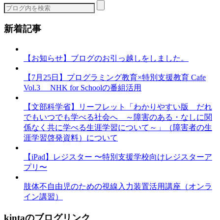
ー
新着記事
【お知らせ】ブログのお引っ越しをしました。
【7月25日】プログラミング教育×特別支援教育 Cafe
Vol.3 NHK for Schoolの番組活用
【文部科学省】リーフレット「わかりやすい版 だれ
でもいつでも学べる社会へ ～障害のある・なしに関
係なく共に学べる生涯学習について～」（障害者の生
涯学習啓発資料）について
【iPad】レジスター 〜特別支援学校向けレジスターア
プリ〜
肢体不自由児のための視線入力装置活用講座（オンラ
イン講習）
kintaのブログリンク