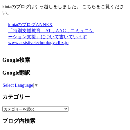
kintaのブログは引っ越しをしました。 こちらをご覧くださ
い。
kintaのブログANNEX
「特別支援教育，AT，AAC，コミュニケ
ーション支援」について書いています
www.assistivetechnology.cfbx.jp
Google検索
Google翻訳
Select Language
▼
カテゴリー
カ
テ
ブログ内検索
ゴ
リ