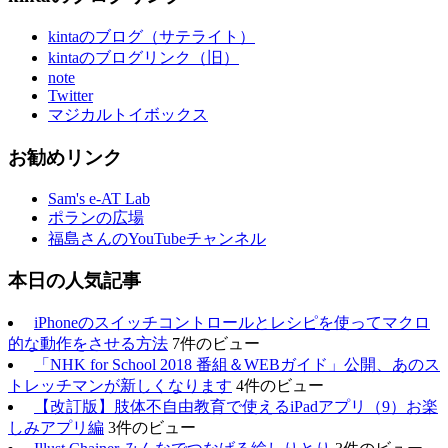
kintaのブログ（サテライト）
kintaのブログリンク（旧）
note
Twitter
マジカルトイボックス
お勧めリンク
Sam's e-AT Lab
ポランの広場
福島さんのYouTubeチャンネル
本日の人気記事
iPhoneのスイッチコントロールとレシピを使ってマクロ
的な動作をさせる方法
7件のビュー
「NHK for School 2018 番組＆WEBガイド」公開、あのス
トレッチマンが新しくなります
4件のビュー
【改訂版】肢体不自由教育で使えるiPadアプリ（9）お楽
しみアプリ編
3件のビュー