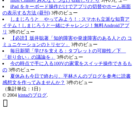
Illust Chainer みんなでつなげる絵しりとり
3件のビュー
iPad をキーボード操作だけでアプリの切替やホーム画面
の表示する方法 (昼刊)
3件のビュー
しまじろうと やってみよう！ : スマホも立派な知育ア
イテム！しまじろうと一緒にチャレンジ！無料Androidアプ
リ
3件のビュー
【必読】坂井聡著「知的障害や発達障害のある人との コ
ミュニケーションのトリセツ」
3件のビュー
毎日新聞「学びを支える：タブレットの可能性／下
「折り合い」の議論を」
3件のビュー
今の時点で手に入る100Vの家電をスイッチ操作できるも
の
3件のビュー
夏休みも今日で終わり、平林さんのブログを参考に読書
感想文を作ってみませんか？
3件のビュー
（集計単位：1日）
© 2004
kintaのブログ
.