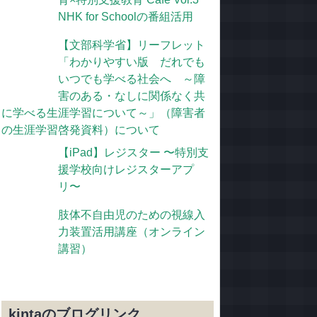
NHK for Schoolの番組活用
【文部科学省】リーフレット
「わかりやすい版 だれでも
いつでも学べる社会へ ～障
害のある・なしに関係なく共
に学べる生涯学習について～」（障害者
の生涯学習啓発資料）について
【iPad】レジスター 〜特別支
援学校向けレジスターアプ
リ〜
肢体不自由児のための視線入
力装置活用講座（オンライン
講習）
kintaのブログリンク