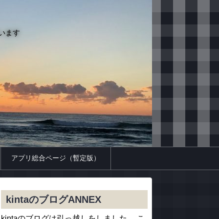
います
アプリ総合ページ（暫定版）
kintaのブログANNEX
kintaのブログは引っ越しをしました。 こ