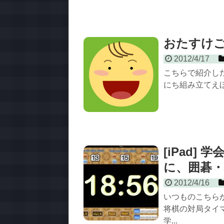
おたすけご
2012/4/17
こちらで紹介した
にち組み立てえほん
[iPad]
に、囲碁
2012/4/16
いつものこちらか
将棋の対局タイ
学...