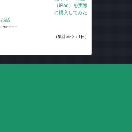
（iPad）を実際
に購入してみた
お話
3件のビュー
（集計単位：1日）