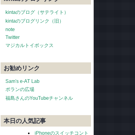
kintaのブログ（サテライト）
kintaのブログリンク（旧）
note
Twitter
マジカルトイボックス
お勧めリンク
Sam's e-AT Lab
ポランの広場
福島さんのYouTubeチャンネル
本日の人気記事
iPhoneのスイッチコント