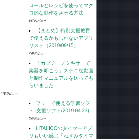
ロールとレシピを使ってマク
ロ的な動作をさせる方法
8件のビュー
【まとめ】特別支援教育
で使えるかもしれないアプリ
リスト（2019/09/15）
7件のビュー
「カプチーノミキサーで
楽器を叩こう」ステキな動画
と制作マニュアルを送っても
らいました
5件のビュー
フリーで使える学習ソフ
ト･支援ソフト(2019.04.23)
5件のビュー
LITALICOのタイマーアプ
リもいい感じ「ねずみタイマ