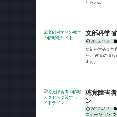
たもの...
文部科学
2012/4/14
文部科学省で教
た。 教育の情
すね。 ...
聴覚障害
ン
2012/4/13
ニケーション
,
支