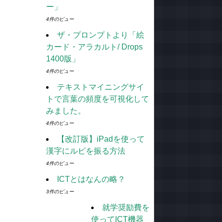
ー」
4件のビュー
ザ・プロンプトより「絵
カード・アラカルト/ Drops
1400版」
4件のビュー
テキストマイニングサイ
トで言葉の頻度を可視化して
みました。
4件のビュー
【改訂版】iPadを使って
漢字にルビを振る方法
4件のビュー
ICTとはなんの略？
3件のビュー
就学奨励費を
使ってICT機器