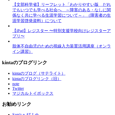
【文部科学省】リーフレット「わかりやすい版 だれ
でもいつでも学べる社会へ ～障害のある・なしに関
係なく共に学べる生涯学習について～」（障害者の生
涯学習啓発資料）について
【iPad】レジスター 〜特別支援学校向けレジスターア
プリ〜
肢体不自由児のための視線入力装置活用講座（オンラ
イン講習）
kintaのブログリンク
kintaのブログ（サテライト）
kintaのブログリンク（旧）
note
Twitter
マジカルトイボックス
お勧めリンク
Sam's e-AT Lab