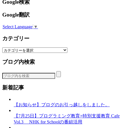
Google検索
Google翻訳
Select Language
▼
カテゴリー
カ
テ
ブログ内検索
ゴ
リ
ー
新着記事
【お知らせ】ブログのお引っ越しをしました。
【7月25日】プログラミング教育×特別支援教育 Cafe
Vol.3 NHK for Schoolの番組活用