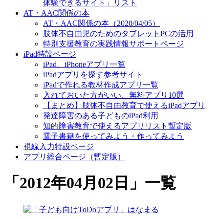
体験できるサイト」リスト
AT・AAC関係の本
AT・AAC関係の本（2020/04/05）
肢体不自由児のためのタブレットPCの活用
特別支援教育の実践情報サポートページ
iPad特設ページ
iPad、iPhoneアプリ一覧
iPadアプリを探す参考サイト
iPadで作れる教材作成アプリ一覧
入れておいた方がいい、無料アプリ10選
【まとめ】肢体不自由教育で使えるiPadアプリ
発達障害のある子どものiPad利用
知的障害教育で使えるアプリリスト暫定版
電子書籍を使ってみよう・作ってみよう
視線入力特設ページ
アプリ総合ページ（暫定版）
「
2012年04月02日
」
一覧