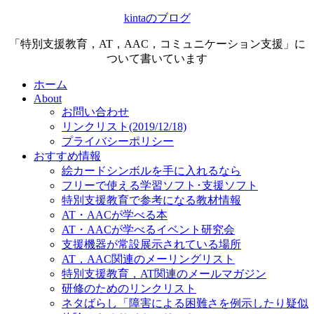
kintaのブログ
「特別支援教育，AT，AAC，コミュニケーション支援」に
ついて書いています
ホーム
About
お問い合わせ
リンクリスト(2019/12/18)
プライバシーポリシー
おすすめ情報
絵カードシンボルを手に入れるなら
フリーで使える学習ソフト･支援ソフト
特別支援教育で参考になる教材情報
AT・AACが学べる本
AT・AACが学べるイベント研究会
支援機器が常設展示されている場所
AT，AAC関連のメーリングリスト
特別支援教育，AT関連のメールマガジン
研修のためのリンクリスト
ネタばらし「障害による困難さを例示したり疑似