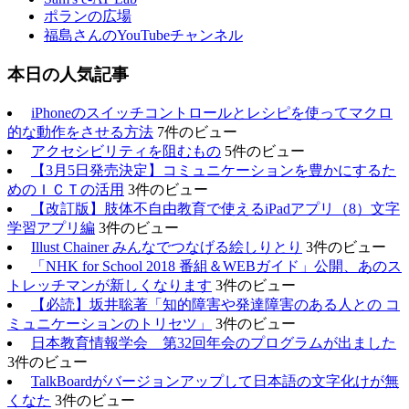
ポランの広場
福島さんのYouTubeチャンネル
本日の人気記事
iPhoneのスイッチコントロールとレシピを使ってマクロ
的な動作をさせる方法
7件のビュー
アクセシビリティを阻むもの
5件のビュー
【3月5日発売決定】コミュニケーションを豊かにするた
めのＩＣＴの活用
3件のビュー
【改訂版】肢体不自由教育で使えるiPadアプリ（8）文字
学習アプリ編
3件のビュー
Illust Chainer みんなでつなげる絵しりとり
3件のビュー
「NHK for School 2018 番組＆WEBガイド」公開、あのス
トレッチマンが新しくなります
3件のビュー
【必読】坂井聡著「知的障害や発達障害のある人との コ
ミュニケーションのトリセツ」
3件のビュー
日本教育情報学会 第32回年会のプログラムが出ました
3件のビュー
TalkBoardがバージョンアップして日本語の文字化けが無
くなた
3件のビュー