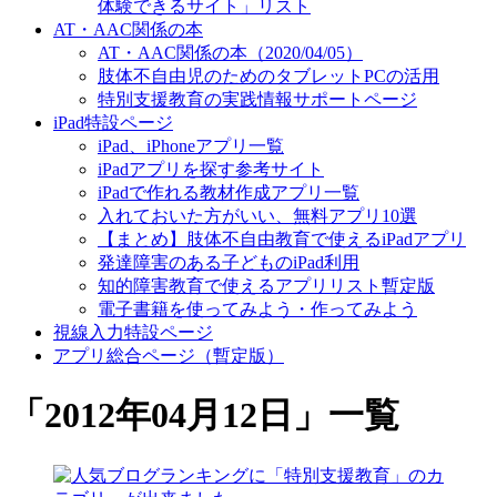
体験できるサイト」リスト
AT・AAC関係の本
AT・AAC関係の本（2020/04/05）
肢体不自由児のためのタブレットPCの活用
特別支援教育の実践情報サポートページ
iPad特設ページ
iPad、iPhoneアプリ一覧
iPadアプリを探す参考サイト
iPadで作れる教材作成アプリ一覧
入れておいた方がいい、無料アプリ10選
【まとめ】肢体不自由教育で使えるiPadアプリ
発達障害のある子どものiPad利用
知的障害教育で使えるアプリリスト暫定版
電子書籍を使ってみよう・作ってみよう
視線入力特設ページ
アプリ総合ページ（暫定版）
「
2012年04月12日
」
一覧