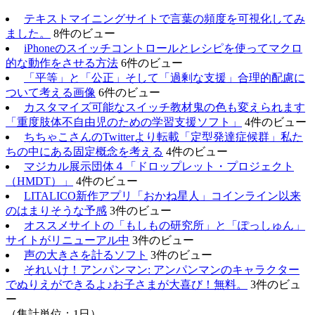
テキストマイニングサイトで言葉の頻度を可視化してみ
ました。
8件のビュー
iPhoneのスイッチコントロールとレシピを使ってマクロ
的な動作をさせる方法
6件のビュー
「平等」と「公正」そして「過剰な支援」合理的配慮に
ついて考える画像
6件のビュー
カスタマイズ可能なスイッチ教材鬼の色も変えられます
「重度肢体不自由児のための学習支援ソフト」
4件のビュー
ちちゃこさんのTwitterより転載「定型発達症候群」私た
ちの中にある固定概念を考える
4件のビュー
マジカル展示団体４「ドロップレット・プロジェクト
（HMDT）」
4件のビュー
LITALICO新作アプリ「おかね星人」コインライン以来
のはまりそうな予感
3件のビュー
オススメサイトの「もしもの研究所」と「ぽっしゅん」
サイトがリニューアル中
3件のビュー
声の大きさを計るソフト
3件のビュー
それいけ！アンパンマン: アンパンマンのキャラクター
でぬりえができるよ♪お子さまが大喜び！無料。
3件のビュ
ー
（集計単位：1日）