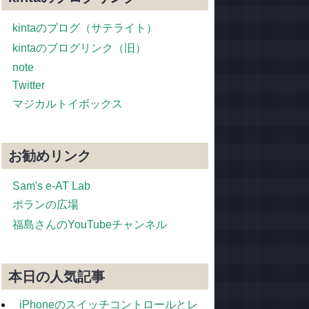
kintaのブログ（サテライト）
kintaのブログリンク（旧）
note
Twitter
マジカルトイボックス
お勧めリンク
Sam's e-AT Lab
ポランの広場
福島さんのYouTubeチャンネル
本日の人気記事
iPhoneのスイッチコントロールとレ