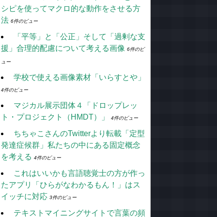
シピを使ってマクロ的な動作をさせる方
法
6件のビュー
「平等」と「公正」そして「過剰な支
援」合理的配慮について考える画像
6件のビ
ュー
学校で使える画像素材「いらすとや」
4件のビュー
マジカル展示団体４「ドロップレッ
ト・プロジェクト（HMDT）」
4件のビュー
ちちゃこさんのTwitterより転載「定型
発達症候群」私たちの中にある固定概念
を考える
4件のビュー
これはいいかも言語聴覚士の方が作っ
たアプリ「ひらがなわかるもん！」はス
イッチに対応
3件のビュー
テキストマイニングサイトで言葉の頻