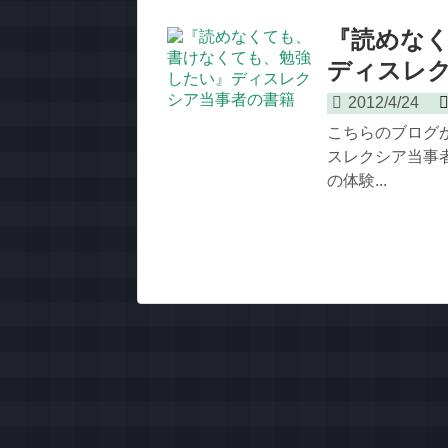
『読めな
ディスレ
2012/4/24
こちらのブログ
スレクシア当事
の体験...