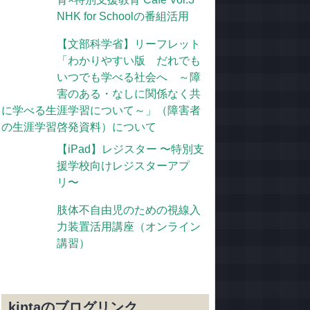
NHK for Schoolの番組活用
【文部科学省】リーフレット
「わかりやすい版 だれでも
いつでも学べる社会へ ～障
害のある・なしに関係なく共
に学べる生涯学習について～」（障害者
の生涯学習啓発資料）について
【iPad】レジスター 〜特別支
援学校向けレジスターアプ
リ〜
肢体不自由児のための視線入
力装置活用講座（オンライン
講習）
kintaのブログリンク