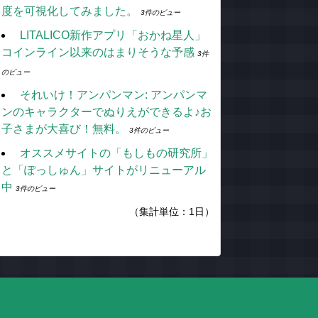
度を可視化してみました。
3件のビュー
LITALICO新作アプリ「おかね星人」
コインライン以来のはまりそうな予感
3件
のビュー
それいけ！アンパンマン: アンパンマ
ンのキャラクターでぬりえができるよ♪お
子さまが大喜び！無料。
3件のビュー
オススメサイトの「もしもの研究所」
と「ぽっしゅん」サイトがリニューアル
中
3件のビュー
（集計単位：1日）