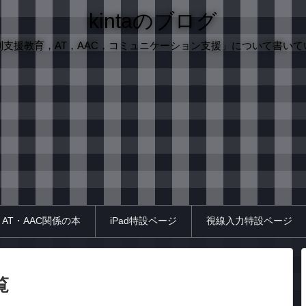
kintaのブログ
別支援教育，AT，AAC，コミュニケーション支援」について書いて
AT・AAC関係の本
iPad特設ページ
視線入力特設ページ
覧