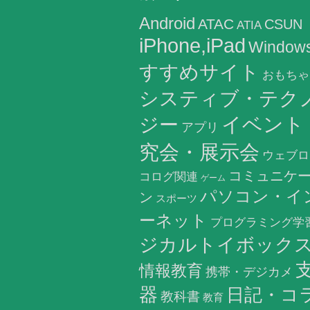
Android
ATAC
CSUN
ATIA
iPhone,iPad
Window
すすめサイト
おもちゃ
システィブ・テク
イベント
ジー
アプリ
究会・展示会
ウェブロ
コミュニケ
コログ関連
ゲーム
パソコン・イ
ン
スポーツ
ーネット
プログラミング学
ジカルトイボック
情報教育
携帯・デジカメ
器
日記・コ
教科書
教育