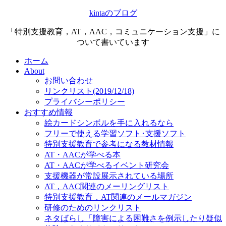
kintaのブログ
「特別支援教育，AT，AAC，コミュニケーション支援」に
ついて書いています
ホーム
About
お問い合わせ
リンクリスト(2019/12/18)
プライバシーポリシー
おすすめ情報
絵カードシンボルを手に入れるなら
フリーで使える学習ソフト･支援ソフト
特別支援教育で参考になる教材情報
AT・AACが学べる本
AT・AACが学べるイベント研究会
支援機器が常設展示されている場所
AT，AAC関連のメーリングリスト
特別支援教育，AT関連のメールマガジン
研修のためのリンクリスト
ネタばらし「障害による困難さを例示したり疑似