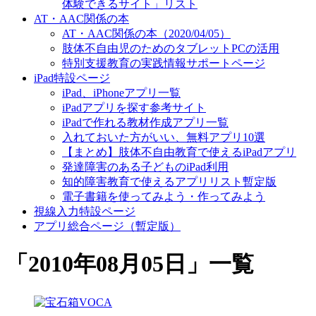
体験できるサイト」リスト
AT・AAC関係の本
AT・AAC関係の本（2020/04/05）
肢体不自由児のためのタブレットPCの活用
特別支援教育の実践情報サポートページ
iPad特設ページ
iPad、iPhoneアプリ一覧
iPadアプリを探す参考サイト
iPadで作れる教材作成アプリ一覧
入れておいた方がいい、無料アプリ10選
【まとめ】肢体不自由教育で使えるiPadアプリ
発達障害のある子どものiPad利用
知的障害教育で使えるアプリリスト暫定版
電子書籍を使ってみよう・作ってみよう
視線入力特設ページ
アプリ総合ページ（暫定版）
「
2010年08月05日
」
一覧