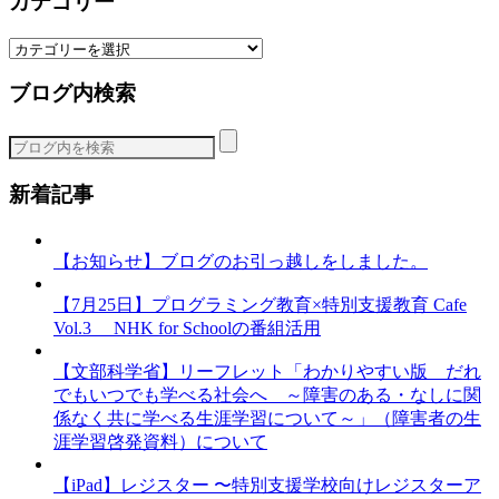
カテゴリー
カ
テ
ブログ内検索
ゴ
リ
ー
新着記事
【お知らせ】ブログのお引っ越しをしました。
【7月25日】プログラミング教育×特別支援教育 Cafe
Vol.3 NHK for Schoolの番組活用
【文部科学省】リーフレット「わかりやすい版 だれ
でもいつでも学べる社会へ ～障害のある・なしに関
係なく共に学べる生涯学習について～」（障害者の生
涯学習啓発資料）について
【iPad】レジスター 〜特別支援学校向けレジスターア