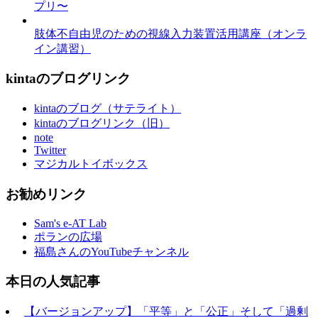
プリ〜
肢体不自由児のための視線入力装置活用講座（オンラ
イン講習）
kintaのブログリンク
kintaのブログ（サテライト）
kintaのブログリンク（旧）
note
Twitter
マジカルトイボックス
お勧めリンク
Sam's e-AT Lab
ポランの広場
福島さんのYouTubeチャンネル
本日の人気記事
【バージョンアップ】「平等」と「公正」そして「過剰