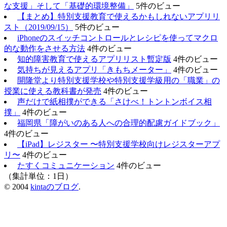
な支援」そして「基礎的環境整備」
5件のビュー
【まとめ】特別支援教育で使えるかもしれないアプリリ
スト（2019/09/15）
5件のビュー
iPhoneのスイッチコントロールとレシピを使ってマクロ
的な動作をさせる方法
4件のビュー
知的障害教育で使えるアプリリスト暫定版
4件のビュー
気持ちが見えるアプリ「きもちメーター」
4件のビュー
開隆堂より特別支援学校や特別支援学級用の「職業」の
授業に使える教科書が発売
4件のビュー
声だけで紙相撲ができる「さけべ！トントンボイス相
撲」
4件のビュー
福岡県「障がいのある人への合理的配慮ガイドブック」
4件のビュー
【iPad】レジスター 〜特別支援学校向けレジスターアプ
リ〜
4件のビュー
たすくコミュニケーション
4件のビュー
（集計単位：1日）
© 2004
kintaのブログ
.