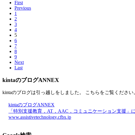
First
Previous
1
2
3
4
5
6
7
8
9
Next
Last
kintaのブログANNEX
kintaのブログは引っ越しをしました。 こちらをご覧ください
kintaのブログANNEX
「特別支援教育，AT，AAC，コミュニケーション支援」
www.assistivetechnology.cfbx.jp