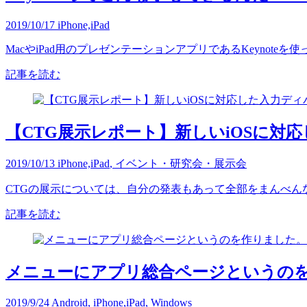
2019/10/17
iPhone,iPad
MacやiPad用のプレゼンテーションアプリであるKeynote
記事を読む
【CTG展示レポート】新しいiOSに対
2019/10/13
iPhone,iPad
,
イベント・研究会・展示会
CTGの展示については、自分の発表もあって全部をまんべんなく
記事を読む
メニューにアプリ総合ページというの
2019/9/24
Android
,
iPhone,iPad
,
Windows