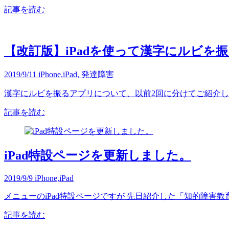
記事を読む
【改訂版】iPadを使って漢字にルビを
2019/9/11
iPhone,iPad
,
発達障害
漢字にルビを振るアプリについて、以前2回に分けてご紹介しまし
記事を読む
iPad特設ページを更新しました。
2019/9/9
iPhone,iPad
メニューのiPad特設ページですが 先日紹介した「知的障害教
記事を読む