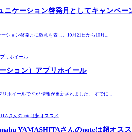
ミュニケーション啓発月としてキャンペー
ション啓発月に敬意を表し、10月21日から10月...
ケーション）アプリホイール
ホイールですが 情報が更新されました。 すでに...
abu YAMASHITAさんのnoteは超オス