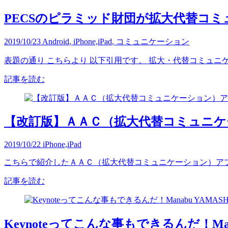
PECSのピラミッド財団が拡大代替コ
2019/10/23
Android
,
iPhone,iPad
,
コミュニケーション
表題の通り こちらより 以下引用です。 拡大・代替コミュニケー
記事を読む
【改訂版】ＡＡＣ（拡大代替コミュニ
2019/10/22
iPhone,iPad
こちらで紹介したＡＡＣ（拡大代替コミュニケーション）アプリ
記事を読む
Keynoteってこんな事もできるんだ！Man