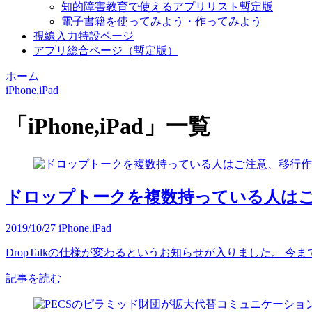
知的障害教育で使えるアプリリスト暫定版
電子書籍を使ってみよう・作ってみよう
視線入力特設ページ
アプリ総合ページ（暫定版）
ホーム
iPhone,iPad
「
iPhone,iPad
」
一覧
ドロップトークを複数持っている人は
2019/10/27
iPhone,iPad
DropTalkの仕様が変わるというお知らせが入りました。 今まではDr
記事を読む