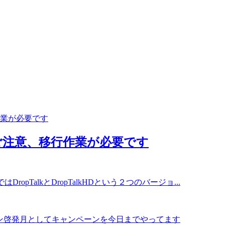
ご注意、移行作業が必要です
opTalkとDropTalkHDという２つのバージョ...