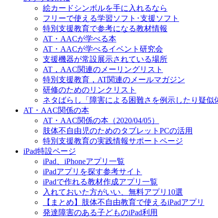
絵カードシンボルを手に入れるなら
フリーで使える学習ソフト･支援ソフト
特別支援教育で参考になる教材情報
AT・AACが学べる本
AT・AACが学べるイベント研究会
支援機器が常設展示されている場所
AT，AAC関連のメーリングリスト
特別支援教育，AT関連のメールマガジン
研修のためのリンクリスト
ネタばらし「障害による困難さを例示したり疑似
AT・AAC関係の本
AT・AAC関係の本（2020/04/05）
肢体不自由児のためのタブレットPCの活用
特別支援教育の実践情報サポートページ
iPad特設ページ
iPad、iPhoneアプリ一覧
iPadアプリを探す参考サイト
iPadで作れる教材作成アプリ一覧
入れておいた方がいい、無料アプリ10選
【まとめ】肢体不自由教育で使えるiPadアプリ
発達障害のある子どものiPad利用