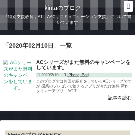
kintaのブログ
「特別支援教育，AT，AAC，コミュニケーション支援」について書
いています
「
2020年02月10日
」
一覧
ACシリーズがまた無料のキャンペーンを
しています。
2020/2/10
iPhone,iPad
このブログでは何回か紹介をしているACシリーズです
が 授業のプレゼンで使えるアプリが今だけ無料 新作
タイマーアプリ「AC T...
記事を読む