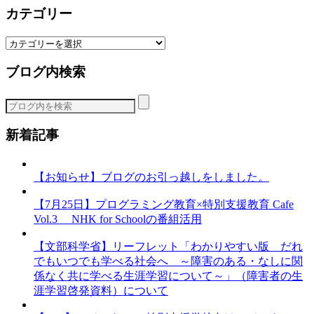
カテゴリー
カ
テ
ブログ内検索
ゴ
リ
ー
新着記事
【お知らせ】ブログのお引っ越しをしました。
【7月25日】プログラミング教育×特別支援教育 Cafe
Vol.3 NHK for Schoolの番組活用
【文部科学省】リーフレット「わかりやすい版 だれ
でもいつでも学べる社会へ ～障害のある・なしに関
係なく共に学べる生涯学習について～」（障害者の生
涯学習啓発資料）について