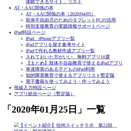
体験できるサイト」リスト
AT・AAC関係の本
AT・AAC関係の本（2020/04/05）
肢体不自由児のためのタブレットPCの活用
特別支援教育の実践情報サポートページ
iPad特設ページ
iPad、iPhoneアプリ一覧
iPadアプリを探す参考サイト
iPadで作れる教材作成アプリ一覧
入れておいた方がいい、無料アプリ10選
【まとめ】肢体不自由教育で使えるiPadアプリ
発達障害のある子どものiPad利用
知的障害教育で使えるアプリリスト暫定版
電子書籍を使ってみよう・作ってみよう
視線入力特設ページ
アプリ総合ページ（暫定版）
「
2020年01月25日
」
一覧