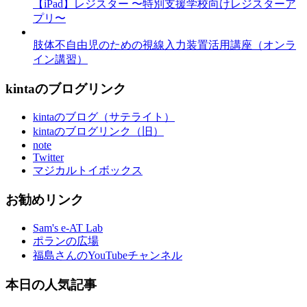
【iPad】レジスター 〜特別支援学校向けレジスターア
プリ〜
肢体不自由児のための視線入力装置活用講座（オンラ
イン講習）
kintaのブログリンク
kintaのブログ（サテライト）
kintaのブログリンク（旧）
note
Twitter
マジカルトイボックス
お勧めリンク
Sam's e-AT Lab
ポランの広場
福島さんのYouTubeチャンネル
本日の人気記事