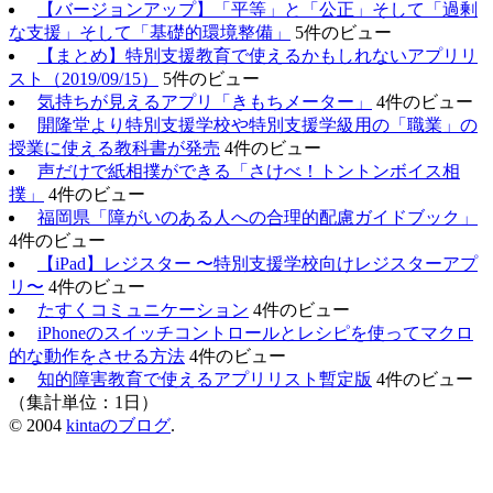
【バージョンアップ】「平等」と「公正」そして「過剰
な支援」そして「基礎的環境整備」
5件のビュー
【まとめ】特別支援教育で使えるかもしれないアプリリ
スト（2019/09/15）
5件のビュー
気持ちが見えるアプリ「きもちメーター」
4件のビュー
開隆堂より特別支援学校や特別支援学級用の「職業」の
授業に使える教科書が発売
4件のビュー
声だけで紙相撲ができる「さけべ！トントンボイス相
撲」
4件のビュー
福岡県「障がいのある人への合理的配慮ガイドブック」
4件のビュー
【iPad】レジスター 〜特別支援学校向けレジスターアプ
リ〜
4件のビュー
たすくコミュニケーション
4件のビュー
iPhoneのスイッチコントロールとレシピを使ってマクロ
的な動作をさせる方法
4件のビュー
知的障害教育で使えるアプリリスト暫定版
4件のビュー
（集計単位：1日）
© 2004
kintaのブログ
.