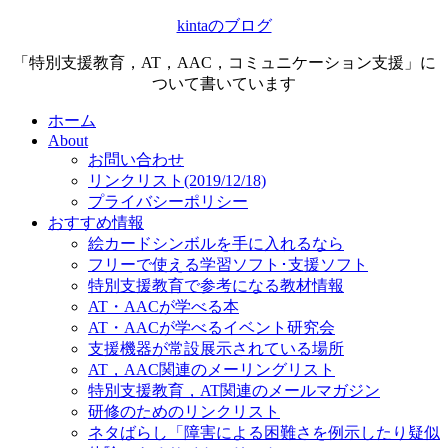
kintaのブログ
「特別支援教育，AT，AAC，コミュニケーション支援」に
ついて書いています
ホーム
About
お問い合わせ
リンクリスト(2019/12/18)
プライバシーポリシー
おすすめ情報
絵カードシンボルを手に入れるなら
フリーで使える学習ソフト･支援ソフト
特別支援教育で参考になる教材情報
AT・AACが学べる本
AT・AACが学べるイベント研究会
支援機器が常設展示されている場所
AT，AAC関連のメーリングリスト
特別支援教育，AT関連のメールマガジン
研修のためのリンクリスト
ネタばらし「障害による困難さを例示したり疑似