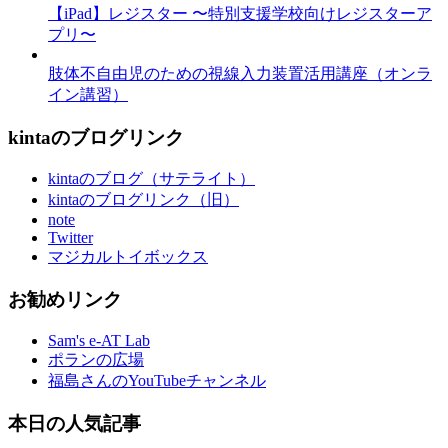
【iPad】レジスター 〜特別支援学校向けレジスターア
プリ〜
肢体不自由児のための視線入力装置活用講座（オンラ
イン講習）
kintaのブログリンク
kintaのブログ（サテライト）
kintaのブログリンク（旧）
note
Twitter
マジカルトイボックス
お勧めリンク
Sam's e-AT Lab
ポランの広場
福島さんのYouTubeチャンネル
本日の人気記事