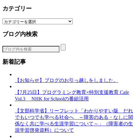
カテゴリー
カ
テ
ブログ内検索
ゴ
リ
ー
新着記事
【お知らせ】ブログのお引っ越しをしました。
【7月25日】プログラミング教育×特別支援教育 Cafe
Vol.3 NHK for Schoolの番組活用
【文部科学省】リーフレット「わかりやすい版 だれ
でもいつでも学べる社会へ ～障害のある・なしに関
係なく共に学べる生涯学習について～」（障害者の生
涯学習啓発資料）について