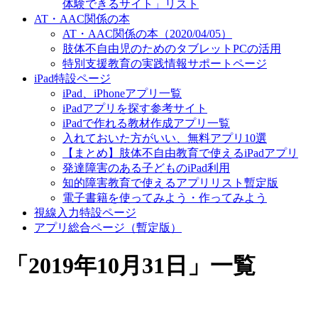
体験できるサイト」リスト
AT・AAC関係の本
AT・AAC関係の本（2020/04/05）
肢体不自由児のためのタブレットPCの活用
特別支援教育の実践情報サポートページ
iPad特設ページ
iPad、iPhoneアプリ一覧
iPadアプリを探す参考サイト
iPadで作れる教材作成アプリ一覧
入れておいた方がいい、無料アプリ10選
【まとめ】肢体不自由教育で使えるiPadアプリ
発達障害のある子どものiPad利用
知的障害教育で使えるアプリリスト暫定版
電子書籍を使ってみよう・作ってみよう
視線入力特設ページ
アプリ総合ページ（暫定版）
「
2019年10月31日
」
一覧