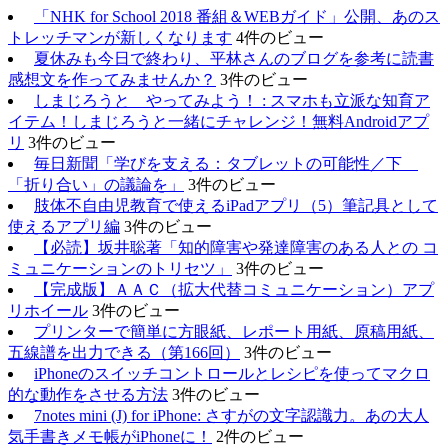
「NHK for School 2018 番組＆WEBガイド」公開、あのス
トレッチマンが新しくなります
4件のビュー
夏休みも今日で終わり、平林さんのブログを参考に読書
感想文を作ってみませんか？
3件のビュー
しまじろうと やってみよう！ : スマホも立派な知育ア
イテム！しまじろうと一緒にチャレンジ！無料Androidアプ
リ
3件のビュー
毎日新聞「学びを支える：タブレットの可能性／下
「折り合い」の議論を」
3件のビュー
肢体不自由児教育で使えるiPadアプリ（5）筆記具として
使えるアプリ編
3件のビュー
【必読】坂井聡著「知的障害や発達障害のある人との コ
ミュニケーションのトリセツ」
3件のビュー
【完成版】ＡＡＣ（拡大代替コミュニケーション）アプ
リホイール
3件のビュー
プリンターで簡単に方眼紙、レポート用紙、原稿用紙、
五線譜を出力できる（第166回）
3件のビュー
iPhoneのスイッチコントロールとレシピを使ってマクロ
的な動作をさせる方法
3件のビュー
7notes mini (J) for iPhone: さすがの文字認識力。あの大人
気手書きメモ帳がiPhoneに！
2件のビュー