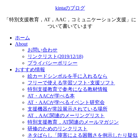
kintaのブログ
「特別支援教育，AT，AAC，コミュニケーション支援」に
ついて書いています
ホーム
About
お問い合わせ
リンクリスト(2019/12/18)
プライバシーポリシー
おすすめ情報
絵カードシンボルを手に入れるなら
フリーで使える学習ソフト･支援ソフト
特別支援教育で参考になる教材情報
AT・AACが学べる本
AT・AACが学べるイベント研究会
支援機器が常設展示されている場所
AT，AAC関連のメーリングリスト
特別支援教育，AT関連のメールマガジン
研修のためのリンクリスト
ネタばらし「障害による困難さを例示したり疑似