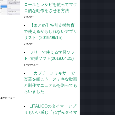
ロールとレシピを使ってマク
ロ的な動作をさせる方法
7件のビュー
【まとめ】特別支援教育
で使えるかもしれないアプリ
リスト（2019/09/15）
7件のビュー
フリーで使える学習ソフ
ト･支援ソフト(2019.04.23)
5件のビュー
「カプチーノミキサーで
楽器を叩こう」ステキな動画
と制作マニュアルを送っても
らいました
4件のビュー
LITALICOのタイマーアプ
リもいい感じ「ねずみタイマ