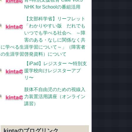
NHK for Schoolの番組活用
【文部科学省】リーフレット
「わかりやすい版 だれでも
いつでも学べる社会へ ～障
害のある・なしに関係なく共
に学べる生涯学習について～」（障害者
の生涯学習啓発資料）について
【iPad】レジスター 〜特別支
援学校向けレジスターアプ
リ〜
肢体不自由児のための視線入
力装置活用講座（オンライン
講習）
kintaのブログリンク