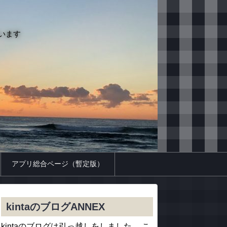
います
アプリ総合ページ（暫定版）
kintaのブログANNEX
kintaのブログは引っ越しをしました。 こ