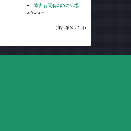
障害者関係appの広場
3件のビュー
（集計単位：1日）