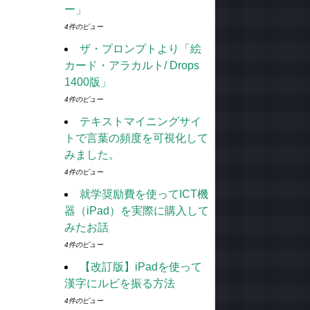
ー」
4件のビュー
ザ・プロンプトより「絵
カード・アラカルト/ Drops
1400版」
4件のビュー
テキストマイニングサイ
トで言葉の頻度を可視化して
みました。
4件のビュー
就学奨励費を使ってICT機
器（iPad）を実際に購入して
みたお話
4件のビュー
【改訂版】iPadを使って
漢字にルビを振る方法
4件のビュー