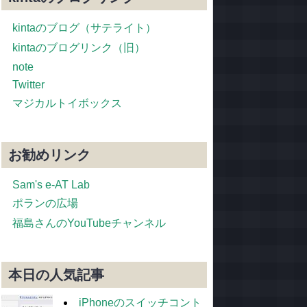
kintaのブログ（サテライト）
kintaのブログリンク（旧）
note
Twitter
マジカルトイボックス
お勧めリンク
Sam's e-AT Lab
ポランの広場
福島さんのYouTubeチャンネル
本日の人気記事
iPhoneのスイッチコント