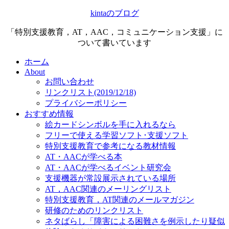
kintaのブログ
「特別支援教育，AT，AAC，コミュニケーション支援」に
ついて書いています
ホーム
About
お問い合わせ
リンクリスト(2019/12/18)
プライバシーポリシー
おすすめ情報
絵カードシンボルを手に入れるなら
フリーで使える学習ソフト･支援ソフト
特別支援教育で参考になる教材情報
AT・AACが学べる本
AT・AACが学べるイベント研究会
支援機器が常設展示されている場所
AT，AAC関連のメーリングリスト
特別支援教育，AT関連のメールマガジン
研修のためのリンクリスト
ネタばらし「障害による困難さを例示したり疑似