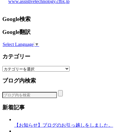
www.assistivetechnology.cfbx.jp
Google検索
Google翻訳
Select Language
▼
カテゴリー
カ
テ
ブログ内検索
ゴ
リ
ー
新着記事
【お知らせ】ブログのお引っ越しをしました。