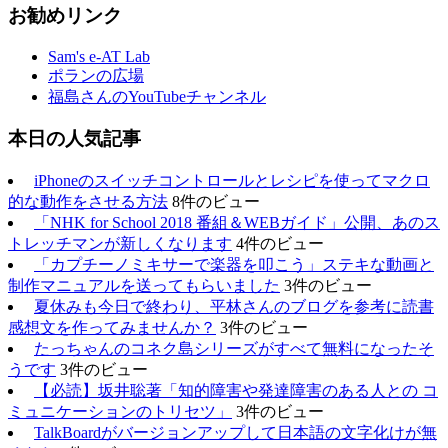
お勧めリンク
Sam's e-AT Lab
ポランの広場
福島さんのYouTubeチャンネル
本日の人気記事
iPhoneのスイッチコントロールとレシピを使ってマクロ
的な動作をさせる方法
8件のビュー
「NHK for School 2018 番組＆WEBガイド」公開、あのス
トレッチマンが新しくなります
4件のビュー
「カプチーノミキサーで楽器を叩こう」ステキな動画と
制作マニュアルを送ってもらいました
3件のビュー
夏休みも今日で終わり、平林さんのブログを参考に読書
感想文を作ってみませんか？
3件のビュー
たっちゃんのコネク島シリーズがすべて無料になったそ
うです
3件のビュー
【必読】坂井聡著「知的障害や発達障害のある人との コ
ミュニケーションのトリセツ」
3件のビュー
TalkBoardがバージョンアップして日本語の文字化けが無