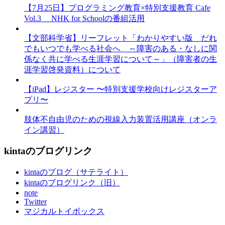
【7月25日】プログラミング教育×特別支援教育 Cafe
Vol.3 NHK for Schoolの番組活用
【文部科学省】リーフレット「わかりやすい版 だれ
でもいつでも学べる社会へ ～障害のある・なしに関
係なく共に学べる生涯学習について～」（障害者の生
涯学習啓発資料）について
【iPad】レジスター 〜特別支援学校向けレジスターア
プリ〜
肢体不自由児のための視線入力装置活用講座（オンラ
イン講習）
kintaのブログリンク
kintaのブログ（サテライト）
kintaのブログリンク（旧）
note
Twitter
マジカルトイボックス