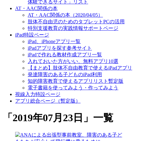
体験できるサイト」リスト
AT・AAC関係の本
AT・AAC関係の本（2020/04/05）
肢体不自由児のためのタブレットPCの活用
特別支援教育の実践情報サポートページ
iPad特設ページ
iPad、iPhoneアプリ一覧
iPadアプリを探す参考サイト
iPadで作れる教材作成アプリ一覧
入れておいた方がいい、無料アプリ10選
【まとめ】肢体不自由教育で使えるiPadアプリ
発達障害のある子どものiPad利用
知的障害教育で使えるアプリリスト暫定版
電子書籍を使ってみよう・作ってみよう
視線入力特設ページ
アプリ総合ページ（暫定版）
「
2019年07月23日
」
一覧