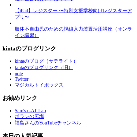
【iPad】レジスター 〜特別支援学校向けレジスターア
プリ〜
肢体不自由児のための視線入力装置活用講座（オンラ
イン講習）
kintaのブログリンク
kintaのブログ（サテライト）
kintaのブログリンク（旧）
note
Twitter
マジカルトイボックス
お勧めリンク
Sam's e-AT Lab
ポランの広場
福島さんのYouTubeチャンネル
本日の人気記事