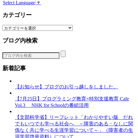
Select Language
▼
カテゴリー
カ
テ
ブログ内検索
ゴ
リ
ー
新着記事
【お知らせ】ブログのお引っ越しをしました。
【7月25日】プログラミング教育×特別支援教育 Cafe
Vol.3 NHK for Schoolの番組活用
【文部科学省】リーフレット「わかりやすい版 だれ
でもいつでも学べる社会へ ～障害のある・なしに関
係なく共に学べる生涯学習について～」（障害者の生
涯学習啓発資料）について