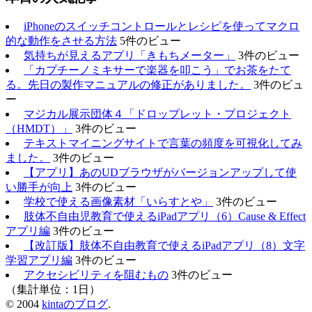
iPhoneのスイッチコントロールとレシピを使ってマクロ
的な動作をさせる方法
5件のビュー
気持ちが見えるアプリ「きもちメーター」
3件のビュー
「カプチーノミキサーで楽器を叩こう」でお茶をたて
る。先日の製作マニュアルの修正がありました。
3件のビュ
ー
マジカル展示団体４「ドロップレット・プロジェクト
（HMDT）」
3件のビュー
テキストマイニングサイトで言葉の頻度を可視化してみ
ました。
3件のビュー
【アプリ】あのUDブラウザがバージョンアップして使
い勝手が向上
3件のビュー
学校で使える画像素材「いらすとや」
3件のビュー
肢体不自由児教育で使えるiPadアプリ（6）Cause & Effect
アプリ編
3件のビュー
【改訂版】肢体不自由教育で使えるiPadアプリ（8）文字
学習アプリ編
3件のビュー
アクセシビリティを阻むもの
3件のビュー
（集計単位：1日）
© 2004
kintaのブログ
.