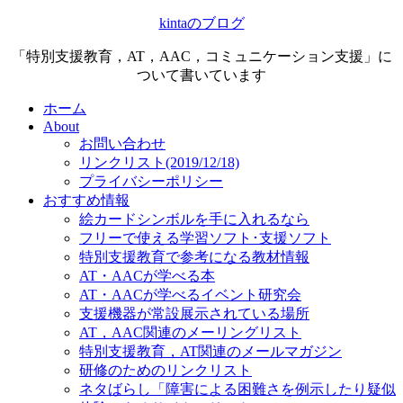
kintaのブログ
「特別支援教育，AT，AAC，コミュニケーション支援」に
ついて書いています
ホーム
About
お問い合わせ
リンクリスト(2019/12/18)
プライバシーポリシー
おすすめ情報
絵カードシンボルを手に入れるなら
フリーで使える学習ソフト･支援ソフト
特別支援教育で参考になる教材情報
AT・AACが学べる本
AT・AACが学べるイベント研究会
支援機器が常設展示されている場所
AT，AAC関連のメーリングリスト
特別支援教育，AT関連のメールマガジン
研修のためのリンクリスト
ネタばらし「障害による困難さを例示したり疑似