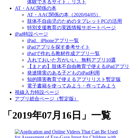
体験できるサイト」リスト
AT・AAC関係の本
AT・AAC関係の本（2020/04/05）
肢体不自由児のためのタブレットPCの活用
特別支援教育の実践情報サポートページ
iPad特設ページ
iPad、iPhoneアプリ一覧
iPadアプリを探す参考サイト
iPadで作れる教材作成アプリ一覧
入れておいた方がいい、無料アプリ10選
【まとめ】肢体不自由教育で使えるiPadアプリ
発達障害のある子どものiPad利用
知的障害教育で使えるアプリリスト暫定版
電子書籍を使ってみよう・作ってみよう
視線入力特設ページ
アプリ総合ページ（暫定版）
「
2019年07月16日
」
一覧