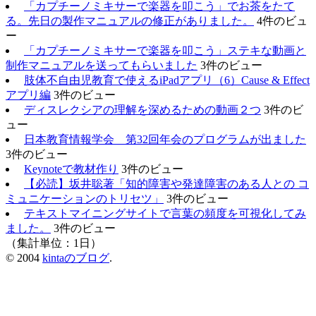
「カプチーノミキサーで楽器を叩こう」でお茶をたて
る。先日の製作マニュアルの修正がありました。
4件のビュ
ー
「カプチーノミキサーで楽器を叩こう」ステキな動画と
制作マニュアルを送ってもらいました
3件のビュー
肢体不自由児教育で使えるiPadアプリ（6）Cause & Effect
アプリ編
3件のビュー
ディスレクシアの理解を深めるための動画２つ
3件のビ
ュー
日本教育情報学会 第32回年会のプログラムが出ました
3件のビュー
Keynoteで教材作り
3件のビュー
【必読】坂井聡著「知的障害や発達障害のある人との コ
ミュニケーションのトリセツ」
3件のビュー
テキストマイニングサイトで言葉の頻度を可視化してみ
ました。
3件のビュー
（集計単位：1日）
© 2004
kintaのブログ
.