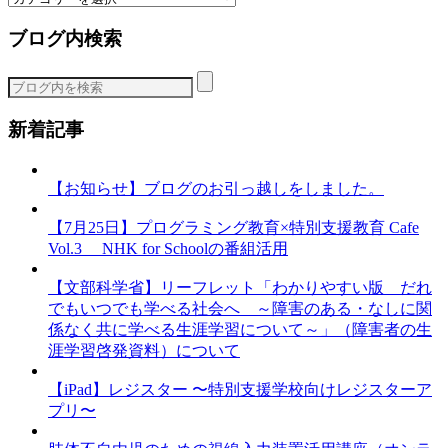
テ
ブログ内検索
ゴ
リ
ー
新着記事
【お知らせ】ブログのお引っ越しをしました。
【7月25日】プログラミング教育×特別支援教育 Cafe
Vol.3 NHK for Schoolの番組活用
【文部科学省】リーフレット「わかりやすい版 だれ
でもいつでも学べる社会へ ～障害のある・なしに関
係なく共に学べる生涯学習について～」（障害者の生
涯学習啓発資料）について
【iPad】レジスター 〜特別支援学校向けレジスターア
プリ〜