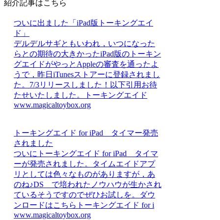
紹介記事はこちら
ついに出ました「iPad版トーキングエイ
ド」
デルデルサギともいわれ，いつになった
らとの期待の大きかったiPad版のトーキン
グエイドがやっとAppleの審査を通ったよ
うで，昨日iTunesストアーに登録されまし
た。7/3リリースしました！以下引用お待
たせいたしました。トーキングエイド
www.magicaltoybox.org
トーキングエイド for iPad タイマー発売
されました
ついにトーキングエイド for iPad タイマ
ーが発売されました。タイムエイドアプ
リとしては色々なものがありますが，あ
のね♪DS で培われたノウハウが生かされ
ているそうですのでぜひお試しを。ダウ
ンロードはこちらトーキングエイド for i
www.magicaltoybox.org