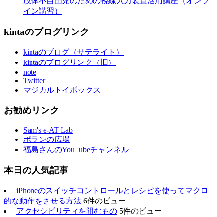
肢体不自由児のための視線入力装置活用講座（オンラ
イン講習）
kintaのブログリンク
kintaのブログ（サテライト）
kintaのブログリンク（旧）
note
Twitter
マジカルトイボックス
お勧めリンク
Sam's e-AT Lab
ポランの広場
福島さんのYouTubeチャンネル
本日の人気記事
iPhoneのスイッチコントロールとレシピを使ってマクロ
的な動作をさせる方法
6件のビュー
アクセシビリティを阻むもの
5件のビュー