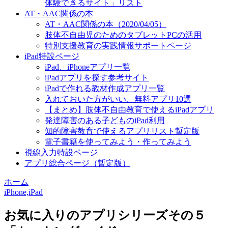
体験できるサイト」リスト
AT・AAC関係の本
AT・AAC関係の本（2020/04/05）
肢体不自由児のためのタブレットPCの活用
特別支援教育の実践情報サポートページ
iPad特設ページ
iPad、iPhoneアプリ一覧
iPadアプリを探す参考サイト
iPadで作れる教材作成アプリ一覧
入れておいた方がいい、無料アプリ10選
【まとめ】肢体不自由教育で使えるiPadアプリ
発達障害のある子どものiPad利用
知的障害教育で使えるアプリリスト暫定版
電子書籍を使ってみよう・作ってみよう
視線入力特設ページ
アプリ総合ページ（暫定版）
ホーム
iPhone,iPad
お気に入りのアプリシリーズその５