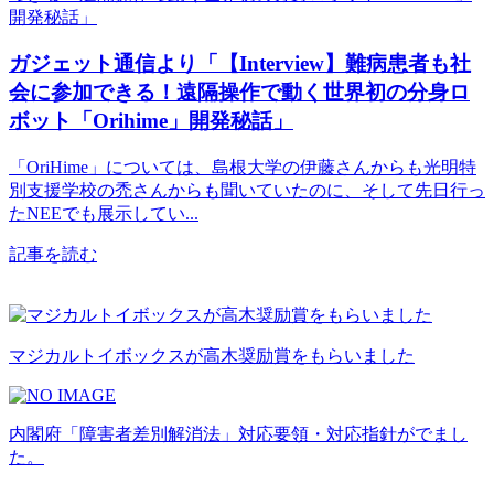
ガジェット通信より「【Interview】難病患者も社
会に参加できる！遠隔操作で動く世界初の分身ロ
ボット「Orihime」開発秘話」
「OriHime」については、島根大学の伊藤さんからも光明特
別支援学校の禿さんからも聞いていたのに、そして先日行っ
たNEEでも展示してい...
記事を読む
マジカルトイボックスが高木奨励賞をもらいました
内閣府「障害者差別解消法」対応要領・対応指針がでまし
た。