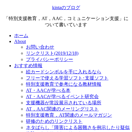
kintaのブログ
「特別支援教育，AT，AAC，コミュニケーション支援」に
ついて書いています
ホーム
About
お問い合わせ
リンクリスト(2019/12/18)
プライバシーポリシー
おすすめ情報
絵カードシンボルを手に入れるなら
フリーで使える学習ソフト･支援ソフト
特別支援教育で参考になる教材情報
AT・AACが学べる本
AT・AACが学べるイベント研究会
支援機器が常設展示されている場所
AT，AAC関連のメーリングリスト
特別支援教育，AT関連のメールマガジン
研修のためのリンクリスト
ネタばらし「障害による困難さを例示したり疑似