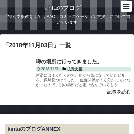
kintaのブログ
「特別支援教育，AT，AAC，コミュニケーション支援」について書
いています
「
2018年11月03日
」
一覧
噂の場所に行ってきました。
2018/11/3
視覚支援
新宿にはよく行くので、前から気になっていたビル
を、偶然見つけました。 位置関係がよく分かっていな
かったので、別の場所だと思い込んでいてもう...
記事を読む
kintaのブログANNEX