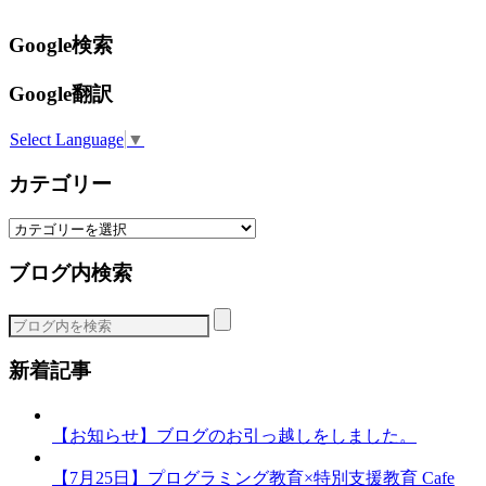
Google検索
Google翻訳
Select Language
▼
カテゴリー
カ
テ
ブログ内検索
ゴ
リ
ー
新着記事
【お知らせ】ブログのお引っ越しをしました。
【7月25日】プログラミング教育×特別支援教育 Cafe