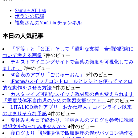
Sam's e-AT Lab
ポランの広場
福島さんのYouTubeチャンネル
本日の人気記事
「平等」と「公正」そして「過剰な支援」合理的配慮に
ついて考える画像
7件のビュー
テキストマイニングサイトで言葉の頻度を可視化してみ
ました。
7件のビュー
50音表のアプリ「ごじゅーおん」
5件のビュー
iPhoneのスイッチコントロールとレシピを使ってマクロ
的な動作をさせる方法
5件のビュー
カスタマイズ可能なスイッチ教材鬼の色も変えられます
「重度肢体不自由児のための学習支援ソフト」
4件のビュー
LITALICO新作アプリ「おかね星人」コインライン以来
のはまりそうな予感
4件のビュー
夏休みも今日で終わり、平林さんのブログを参考に読書
感想文を作ってみませんか？
4件のビュー
寝ログより「頚椎損傷で四肢麻痺の僕がパソコン操作を