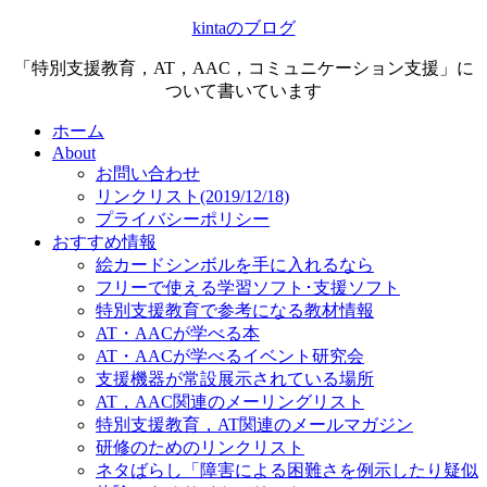
kintaのブログ
「特別支援教育，AT，AAC，コミュニケーション支援」に
ついて書いています
ホーム
About
お問い合わせ
リンクリスト(2019/12/18)
プライバシーポリシー
おすすめ情報
絵カードシンボルを手に入れるなら
フリーで使える学習ソフト･支援ソフト
特別支援教育で参考になる教材情報
AT・AACが学べる本
AT・AACが学べるイベント研究会
支援機器が常設展示されている場所
AT，AAC関連のメーリングリスト
特別支援教育，AT関連のメールマガジン
研修のためのリンクリスト
ネタばらし「障害による困難さを例示したり疑似