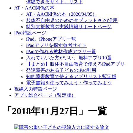
体験できるサイト」リスト
AT・AAC関係の本
AT・AAC関係の本（2020/04/05）
肢体不自由児のためのタブレットPCの活用
特別支援教育の実践情報サポートページ
iPad特設ページ
iPad、iPhoneアプリ一覧
iPadアプリを探す参考サイト
iPadで作れる教材作成アプリ一覧
入れておいた方がいい、無料アプリ10選
【まとめ】肢体不自由教育で使えるiPadアプリ
発達障害のある子どものiPad利用
知的障害教育で使えるアプリリスト暫定版
電子書籍を使ってみよう・作ってみよう
視線入力特設ページ
アプリ総合ページ（暫定版）
「
2018年11月27日
」
一覧