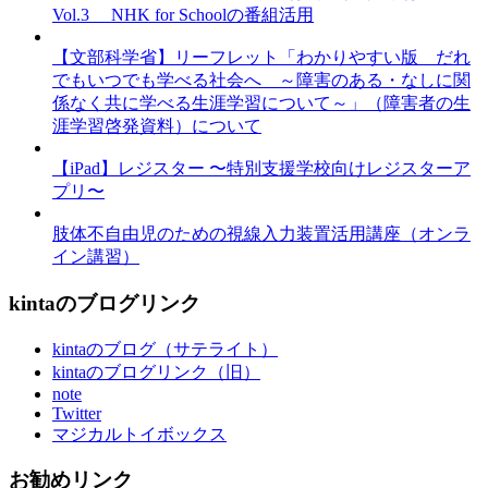
Vol.3 NHK for Schoolの番組活用
【文部科学省】リーフレット「わかりやすい版 だれ
でもいつでも学べる社会へ ～障害のある・なしに関
係なく共に学べる生涯学習について～」（障害者の生
涯学習啓発資料）について
【iPad】レジスター 〜特別支援学校向けレジスターア
プリ〜
肢体不自由児のための視線入力装置活用講座（オンラ
イン講習）
kintaのブログリンク
kintaのブログ（サテライト）
kintaのブログリンク（旧）
note
Twitter
マジカルトイボックス
お勧めリンク