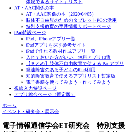
体験できるサイト」リスト
AT・AAC関係の本
AT・AAC関係の本（2020/04/05）
肢体不自由児のためのタブレットPCの活用
特別支援教育の実践情報サポートページ
iPad特設ページ
iPad、iPhoneアプリ一覧
iPadアプリを探す参考サイト
iPadで作れる教材作成アプリ一覧
入れておいた方がいい、無料アプリ10選
【まとめ】肢体不自由教育で使えるiPadアプリ
発達障害のある子どものiPad利用
知的障害教育で使えるアプリリスト暫定版
電子書籍を使ってみよう・作ってみよう
視線入力特設ページ
アプリ総合ページ（暫定版）
ホーム
イベント・研究会・展示会
電子情報通信学会ET研究会 特別支援