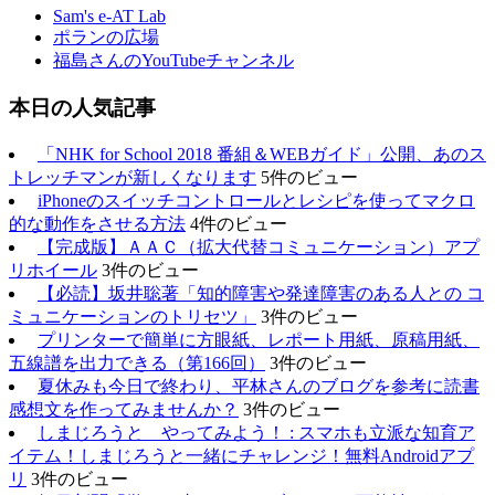
Sam's e-AT Lab
ポランの広場
福島さんのYouTubeチャンネル
本日の人気記事
「NHK for School 2018 番組＆WEBガイド」公開、あのス
トレッチマンが新しくなります
5件のビュー
iPhoneのスイッチコントロールとレシピを使ってマクロ
的な動作をさせる方法
4件のビュー
【完成版】ＡＡＣ（拡大代替コミュニケーション）アプ
リホイール
3件のビュー
【必読】坂井聡著「知的障害や発達障害のある人との コ
ミュニケーションのトリセツ」
3件のビュー
プリンターで簡単に方眼紙、レポート用紙、原稿用紙、
五線譜を出力できる（第166回）
3件のビュー
夏休みも今日で終わり、平林さんのブログを参考に読書
感想文を作ってみませんか？
3件のビュー
しまじろうと やってみよう！ : スマホも立派な知育ア
イテム！しまじろうと一緒にチャレンジ！無料Androidアプ
リ
3件のビュー