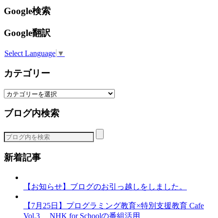
Google検索
Google翻訳
Select Language
▼
カテゴリー
カ
テ
ブログ内検索
ゴ
リ
ー
新着記事
【お知らせ】ブログのお引っ越しをしました。
【7月25日】プログラミング教育×特別支援教育 Cafe
Vol.3 NHK for Schoolの番組活用