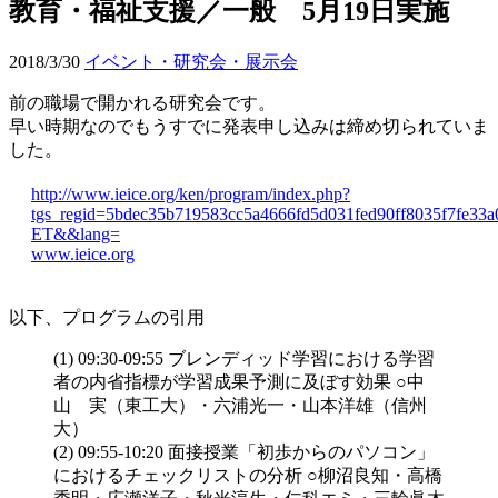
教育・福祉支援／一般 5月19日実施
2018/3/30
イベント・研究会・展示会
前の職場で開かれる研究会です。
早い時期なのでもうすでに発表申し込みは締め切られていま
した。
http://www.ieice.org/ken/program/index.php?
tgs_regid=5bdec35b719583cc5a4666fd5d031fed90ff8035f7fe33
ET&&lang=
www.ieice.org
以下、プログラムの引用
(1) 09:30-09:55 ブレンディッド学習における学習
者の内省指標が学習成果予測に及ぼす効果 ○中
山 実（東工大）・六浦光一・山本洋雄（信州
大）
(2) 09:55-10:20 面接授業「初歩からのパソコン」
におけるチェックリストの分析 ○柳沼良知・高橋