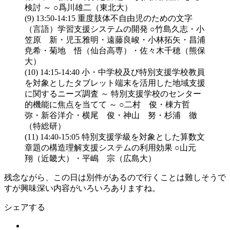
検討 ～ ○爲川雄二（東北大）
(9) 13:50-14:15 重度肢体不自由児のための文字
（言語）学習支援システムの開発 ○竹島久志・小
笠原 新・児玉雅明・遠藤良峻・小林拓矢・昌浦
尭希・菊地 悟（仙台高専）・佐々木千穂（熊保
大）
(10) 14:15-14:40 小・中学校及び特別支援学校教員
を対象としたタブレット端末を活用した地域支援
に関するニーズ調査 ～ 特別支援学校のセンター
的機能に焦点を当てて ～ ○二村 俊・棟方哲
弥・新谷洋介・横尾 俊・神山 努・杉浦 徹
（特総研）
(11) 14:40-15:05 特別支援学級を対象とした算数文
章題の構造理解支援システムの利用効果 ○山元
翔（近畿大）・平嶋 宗（広島大）
残念ながら、この日は別件があるので行くことは難しそうで
すが興味深い内容がいろいろありますね。
シェアする