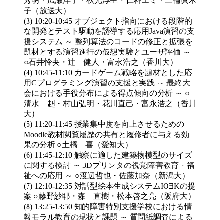
秀明・広瀬洋子・秋光淳生・仁科エミ・三輪眞木
子（放送大）
(3) 10:20-10:45 オブジェクト指向における段階的
な開発とテスト駆動を誘導する応用Java演習の支
援システム ～ 整列算法のコードの修正と拡張を
題材とする演習進行の仮想実験とユーザ評価 ～
○石井怜央・辻 健人・富永浩之（香川大）
(4) 10:45-11:10 カードゲーム戦略を題材とした応
用Cプログラミング演習の支援と実践 ～ 最終大
会における手役分布による得点傾向の分析 ～ ○
清水 赳・村山弘明・花川直己・富永浩之（香川
大）
(5) 11:20-11:45 授業集中度を向上させるための
Moodle教材閲覧履歴の共有と履修者に与える効
果の分析 ○土橋 喜（愛知大）
(6) 11:45-12:10 触察に適した建築物模型のサイズ
に関する検討 ～ 3Dプリンタの視覚障害教育・福
祉への応用 ～ ○渡辺哲也・佐藤加奈（新潟大）
(7) 12:10-12:35 対話型絵本生成システムIO∃Kの提
案 ○藤野紗耶・森 直樹・松本啓之亮（阪府大）
(8) 13:25-13:50 知的障害特別支援学校における情
報モラル教育の現状と課題 ～ 質問紙調査による