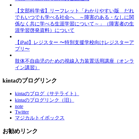
【文部科学省】リーフレット「わかりやすい版 だれ
でもいつでも学べる社会へ ～障害のある・なしに関
係なく共に学べる生涯学習について～」（障害者の生
涯学習啓発資料）について
【iPad】レジスター 〜特別支援学校向けレジスターア
プリ〜
肢体不自由児のための視線入力装置活用講座（オンラ
イン講習）
kintaのブログリンク
kintaのブログ（サテライト）
kintaのブログリンク（旧）
note
Twitter
マジカルトイボックス
お勧めリンク