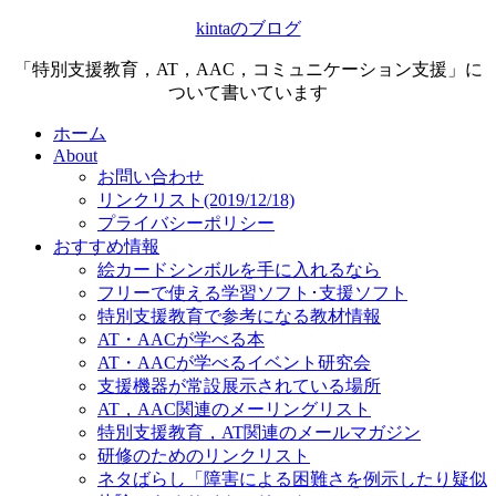
kintaのブログ
「特別支援教育，AT，AAC，コミュニケーション支援」に
ついて書いています
ホーム
About
お問い合わせ
リンクリスト(2019/12/18)
プライバシーポリシー
おすすめ情報
絵カードシンボルを手に入れるなら
フリーで使える学習ソフト･支援ソフト
特別支援教育で参考になる教材情報
AT・AACが学べる本
AT・AACが学べるイベント研究会
支援機器が常設展示されている場所
AT，AAC関連のメーリングリスト
特別支援教育，AT関連のメールマガジン
研修のためのリンクリスト
ネタばらし「障害による困難さを例示したり疑似