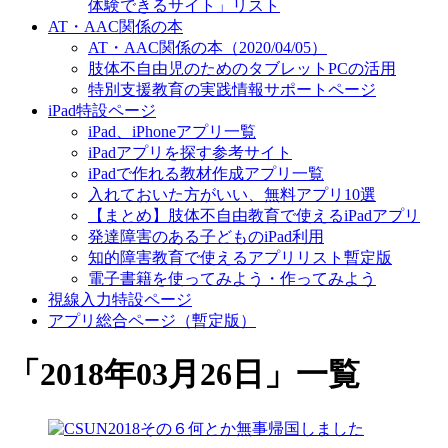
体験できるサイト」リスト
AT・AAC関係の本
AT・AAC関係の本（2020/04/05）
肢体不自由児のためのタブレットPCの活用
特別支援教育の実践情報サポートページ
iPad特設ページ
iPad、iPhoneアプリ一覧
iPadアプリを探す参考サイト
iPadで作れる教材作成アプリ一覧
入れておいた方がいい、無料アプリ10選
【まとめ】肢体不自由教育で使えるiPadアプリ
発達障害のある子どものiPad利用
知的障害教育で使えるアプリリスト暫定版
電子書籍を使ってみよう・作ってみよう
視線入力特設ページ
アプリ総合ページ（暫定版）
「
2018年03月26日
」
一覧