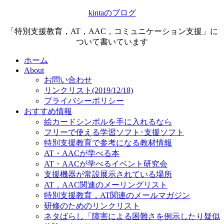
kintaのブログ
「特別支援教育，AT，AAC，コミュニケーション支援」に
ついて書いています
ホーム
About
お問い合わせ
リンクリスト(2019/12/18)
プライバシーポリシー
おすすめ情報
絵カードシンボルを手に入れるなら
フリーで使える学習ソフト･支援ソフト
特別支援教育で参考になる教材情報
AT・AACが学べる本
AT・AACが学べるイベント研究会
支援機器が常設展示されている場所
AT，AAC関連のメーリングリスト
特別支援教育，AT関連のメールマガジン
研修のためのリンクリスト
ネタばらし「障害による困難さを例示したり疑似