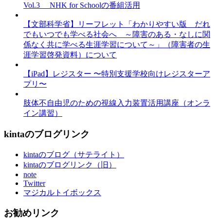
Vol.3 NHK for Schoolの番組活用
【文部科学省】リーフレット「わかりやすい版 だれ
でもいつでも学べる社会へ ～障害のある・なしに関
係なく共に学べる生涯学習について～」（障害者の生
涯学習啓発資料）について
【iPad】レジスター 〜特別支援学校向けレジスターア
プリ〜
肢体不自由児のための視線入力装置活用講座（オンラ
イン講習）
kintaのブログリンク
kintaのブログ（サテライト）
kintaのブログリンク（旧）
note
Twitter
マジカルトイボックス
お勧めリンク