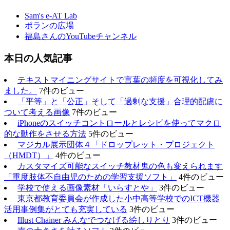
Sam's e-AT Lab
ポランの広場
福島さんのYouTubeチャンネル
本日の人気記事
テキストマイニングサイトで言葉の頻度を可視化してみ
ました。
7件のビュー
「平等」と「公正」そして「過剰な支援」合理的配慮に
ついて考える画像
7件のビュー
iPhoneのスイッチコントロールとレシピを使ってマクロ
的な動作をさせる方法
5件のビュー
マジカル展示団体４「ドロップレット・プロジェクト
（HMDT）」
4件のビュー
カスタマイズ可能なスイッチ教材鬼の色も変えられます
「重度肢体不自由児のための学習支援ソフト」
4件のビュー
学校で使える画像素材「いらすとや」
3件のビュー
東京都教育委員会が作成した小中高等学校でのICT機器
活用事例集がとても充実している
3件のビュー
Illust Chainer みんなでつなげる絵しりとり
3件のビュー