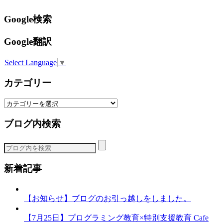
Google検索
Google翻訳
Select Language
▼
カテゴリー
カ
テ
ブログ内検索
ゴ
リ
ー
新着記事
【お知らせ】ブログのお引っ越しをしました。
【7月25日】プログラミング教育×特別支援教育 Cafe