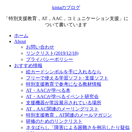
kintaのブログ
「特別支援教育，AT，AAC，コミュニケーション支援」に
ついて書いています
ホーム
About
お問い合わせ
リンクリスト(2019/12/18)
プライバシーポリシー
おすすめ情報
絵カードシンボルを手に入れるなら
フリーで使える学習ソフト･支援ソフト
特別支援教育で参考になる教材情報
AT・AACが学べる本
AT・AACが学べるイベント研究会
支援機器が常設展示されている場所
AT，AAC関連のメーリングリスト
特別支援教育，AT関連のメールマガジン
研修のためのリンクリスト
ネタばらし「障害による困難さを例示したり疑似