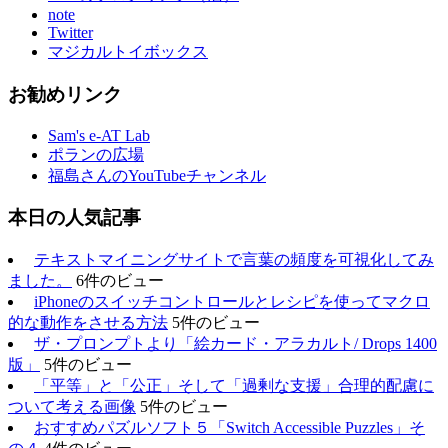
note
Twitter
マジカルトイボックス
お勧めリンク
Sam's e-AT Lab
ポランの広場
福島さんのYouTubeチャンネル
本日の人気記事
テキストマイニングサイトで言葉の頻度を可視化してみ
ました。
6件のビュー
iPhoneのスイッチコントロールとレシピを使ってマクロ
的な動作をさせる方法
5件のビュー
ザ・プロンプトより「絵カード・アラカルト/ Drops 1400
版」
5件のビュー
「平等」と「公正」そして「過剰な支援」合理的配慮に
ついて考える画像
5件のビュー
おすすめパズルソフト５「Switch Accessible Puzzles」そ