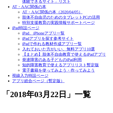
体験できるサイト」リスト
AT・AAC関係の本
AT・AAC関係の本（2020/04/05）
肢体不自由児のためのタブレットPCの活用
特別支援教育の実践情報サポートページ
iPad特設ページ
iPad、iPhoneアプリ一覧
iPadアプリを探す参考サイト
iPadで作れる教材作成アプリ一覧
入れておいた方がいい、無料アプリ10選
【まとめ】肢体不自由教育で使えるiPadアプリ
発達障害のある子どものiPad利用
知的障害教育で使えるアプリリスト暫定版
電子書籍を使ってみよう・作ってみよう
視線入力特設ページ
アプリ総合ページ（暫定版）
「
2018年03月22日
」
一覧