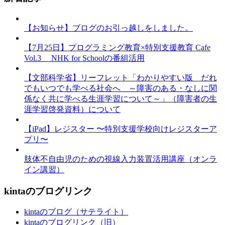
【お知らせ】ブログのお引っ越しをしました。
【7月25日】プログラミング教育×特別支援教育 Cafe
Vol.3 NHK for Schoolの番組活用
【文部科学省】リーフレット「わかりやすい版 だれ
でもいつでも学べる社会へ ～障害のある・なしに関
係なく共に学べる生涯学習について～」（障害者の生
涯学習啓発資料）について
【iPad】レジスター 〜特別支援学校向けレジスターア
プリ〜
肢体不自由児のための視線入力装置活用講座（オンラ
イン講習）
kintaのブログリンク
kintaのブログ（サテライト）
kintaのブログリンク（旧）