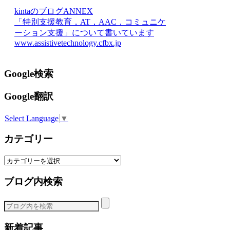
kintaのブログANNEX
「特別支援教育，AT，AAC，コミュニケ
ーション支援」について書いています
www.assistivetechnology.cfbx.jp
Google検索
Google翻訳
Select Language
▼
カテゴリー
カ
テ
ブログ内検索
ゴ
リ
ー
新着記事