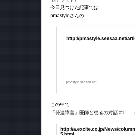
今日見つけた記事では
pmastyleさんの
http://pmastyle.seesaa.net/art
pmastyle.seesaa.net
この中で
「発達障害」医師と患者の対話 #1――
http://a.excite.co.jp/News/co
5.html