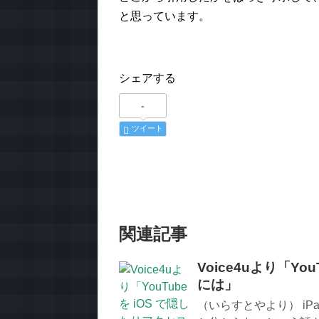
と思っています。
シェアする
-
ツイート
関連記事
Voice4uより「Y
には」
（いらすとやより） i