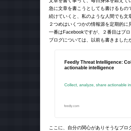
文章を書く事って、毎日身体を鍛えて
急に文章を書こうとしても書けるもの
続けていくと、私のような人間でも文
２つめはいくつかの情報源を定期的に
一番はFacebookですが、２番目はブ
ブログについては、以前も書きましたが、
Feedly Threat Intelligence: Co
actionable intelligence
Collect, analyze, share actionable in
feedly.com
ここに、自分の関心がありそうなブログを