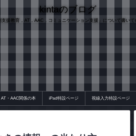
kintaのブログ
別支援教育，AT，AAC，コミュニケーション支援」について書いて
AT・AAC関係の本
iPad特設ページ
視線入力特設ページ