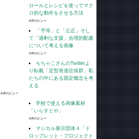
ロールとレシピを使ってマク
ロ的な動作をさせる方法
6件のビュー
「平等」と「公正」そし
て「過剰な支援」合理的配慮
について考える画像
5件のビュー
ちちゃこさんのTwitterよ
り転載「定型発達症候群」私
たちの中にある固定概念を考
える
4件のビュー
学校で使える画像素材
「いらすとや」
4件のビュー
マジカル展示団体４「ド
ロップレット・プロジェクト