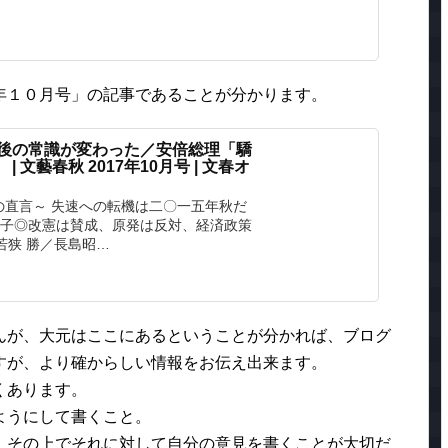
年１０月号」の記事であることが分かります。
年後の常識が変わった／安倍総理「驕
文藝春秋 2017年10月号 | 文春オ
の直言～ 失速への転機は二〇一五年秋だ
明子◎改憲は賛成、原発は反対、経済政策
若狭 勝／長島昭…
んが、大元はここにあるということが分かれば、ブログ
すが、より確からしい情報をお伝え出来ます。
くあります。
ようにして書くこと。
、その上でそれに対して自分の意見を書くことが大切だ