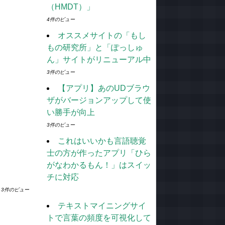
（HMDT）」
4件のビュー
オススメサイトの「もし
もの研究所」と「ぽっしゅ
ん」サイトがリニューアル中
3件のビュー
【アプリ】あのUDブラウ
ザがバージョンアップして使
い勝手が向上
3件のビュー
これはいいかも言語聴覚
士の方が作ったアプリ「ひら
がなわかるもん！」はスイッ
チに対応
3件のビュー
テキストマイニングサイ
トで言葉の頻度を可視化して