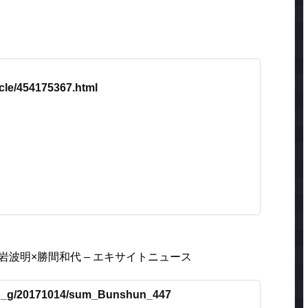
icle/454175367.html
岩波明×勝間和代 – エキサイトニュース
lumn_g/20171014/sum_Bunshun_447