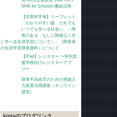
NHK for Schoolの番組活用
【文部科学省】リーフレット
「わかりやすい版 だれでも
いつでも学べる社会へ ～障
害のある・なしに関係なく共
に学べる生涯学習について～」（障害者
の生涯学習啓発資料）について
【iPad】レジスター 〜特別支
援学校向けレジスターアプ
リ〜
肢体不自由児のための視線入
力装置活用講座（オンライン
講習）
kintaのブログリンク