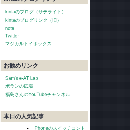
kintaのブログ（サテライト）
kintaのブログリンク（旧）
note
Twitter
マジカルトイボックス
お勧めリンク
Sam's e-AT Lab
ポランの広場
福島さんのYouTubeチャンネル
本日の人気記事
iPhoneのスイッチコント