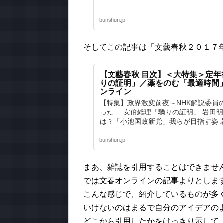
bunshun.jp
そしてこの記事は「文藝春秋２０１７
【文藝春秋 目次】＜大特集＞定
りの証明」／薬をのむ「最適時間」 | 
ンライン
【特集】政界激変前夜～NHK解説委員
った──安倍総理「驕りの証明」 岩田
は？「小池国政新党」我らが目指す姿 
bunshun.jp
まあ、雑誌を引用することはできませ
では文春オンラインの記事よりとしま
こんな感じで、紹介しているものが多
いけないのはまるで自分のアイデアの
どこから引用したかをはっきり示して