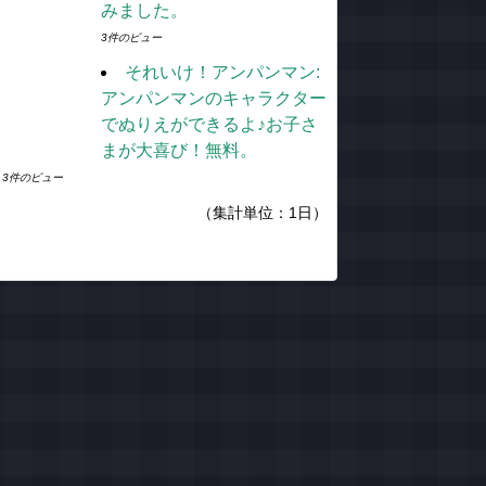
みました。
3件のビュー
それいけ！アンパンマン:
アンパンマンのキャラクター
でぬりえができるよ♪お子さ
まが大喜び！無料。
3件のビュー
（集計単位：1日）