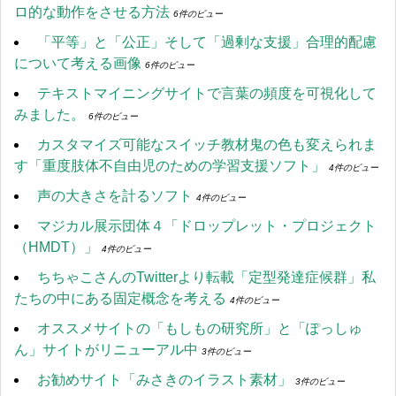
ロ的な動作をさせる方法
6件のビュー
「平等」と「公正」そして「過剰な支援」合理的配慮
について考える画像
6件のビュー
テキストマイニングサイトで言葉の頻度を可視化して
みました。
6件のビュー
カスタマイズ可能なスイッチ教材鬼の色も変えられま
す「重度肢体不自由児のための学習支援ソフト」
4件のビュー
声の大きさを計るソフト
4件のビュー
マジカル展示団体４「ドロップレット・プロジェクト
（HMDT）」
4件のビュー
ちちゃこさんのTwitterより転載「定型発達症候群」私
たちの中にある固定概念を考える
4件のビュー
オススメサイトの「もしもの研究所」と「ぽっしゅ
ん」サイトがリニューアル中
3件のビュー
お勧めサイト「みさきのイラスト素材」
3件のビュー