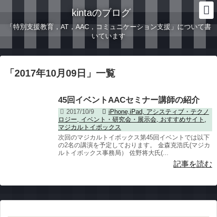
kintaのブログ
「特別支援教育，AT，AAC，コミュニケーション支援」について書
いています
「
2017年10月09日
」
一覧
45回イベントAACセミナー講師の紹介
2017/10/9
iPhone,iPad
,
アシスティブ・テクノ
ロジー
,
イベント・研究会・展示会
,
おすすめサイト
,
マジカルトイボックス
次回のマジカルトイボックス第45回イベントでは以下
の2名の講演を予定しております。 金森克浩氏(マジカ
ルトイボックス事務局） 佐野将大氏(...
記事を読む