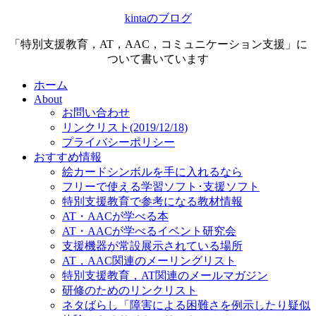
kintaのブログ
「特別支援教育，AT，AAC，コミュニケーション支援」に
ついて書いています
ホーム
About
お問い合わせ
リンクリスト(2019/12/18)
プライバシーポリシー
おすすめ情報
絵カードシンボルを手に入れるなら
フリーで使える学習ソフト･支援ソフト
特別支援教育で参考になる教材情報
AT・AACが学べる本
AT・AACが学べるイベント研究会
支援機器が常設展示されている場所
AT，AAC関連のメーリングリスト
特別支援教育，AT関連のメールマガジン
研修のためのリンクリスト
ネタばらし「障害による困難さを例示したり疑似