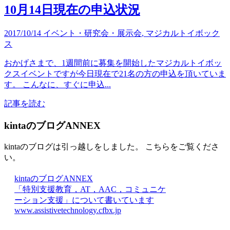
10月14日現在の申込状況
2017/10/14
イベント・研究会・展示会
,
マジカルトイボック
ス
おかげさまで、1週間前に募集を開始したマジカルトイボッ
クスイベントですが今日現在で21名の方の申込を頂いていま
す。 こんなに、すぐに申込...
記事を読む
kintaのブログANNEX
kintaのブログは引っ越しをしました。 こちらをご覧くださ
い。
kintaのブログANNEX
「特別支援教育，AT，AAC，コミュニケ
ーション支援」について書いています
www.assistivetechnology.cfbx.jp