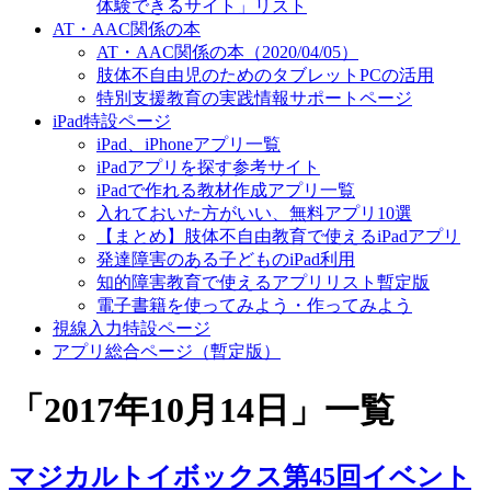
体験できるサイト」リスト
AT・AAC関係の本
AT・AAC関係の本（2020/04/05）
肢体不自由児のためのタブレットPCの活用
特別支援教育の実践情報サポートページ
iPad特設ページ
iPad、iPhoneアプリ一覧
iPadアプリを探す参考サイト
iPadで作れる教材作成アプリ一覧
入れておいた方がいい、無料アプリ10選
【まとめ】肢体不自由教育で使えるiPadアプリ
発達障害のある子どものiPad利用
知的障害教育で使えるアプリリスト暫定版
電子書籍を使ってみよう・作ってみよう
視線入力特設ページ
アプリ総合ページ（暫定版）
「
2017年10月14日
」
一覧
マジカルトイボックス第45回イベント