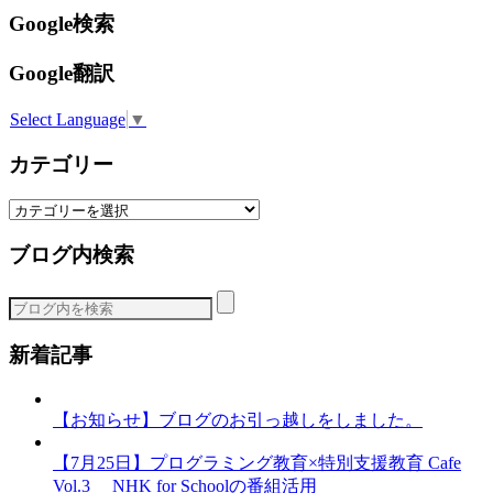
Google検索
Google翻訳
Select Language
▼
カテゴリー
カ
テ
ブログ内検索
ゴ
リ
ー
新着記事
【お知らせ】ブログのお引っ越しをしました。
【7月25日】プログラミング教育×特別支援教育 Cafe
Vol.3 NHK for Schoolの番組活用