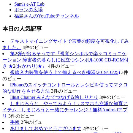
Sam's e-AT Lab
ポランの広場
福島さんのYouTubeチャンネル
本日の人気記事
テキストマイニングサイトで言葉の頻度を可視化してみ
ました。
4件のビュー
第2弾が出るそうです『視覚シンボルで楽々コミュニケ
ーション 障害者の暮らしに役立つシンボル1000 CD-ROM付
き ★2(おかわり)★』
4件のビュー
視線入力装置を使う上で揃えるべき機器(2019/10/25)
3件
のビュー
iPhoneのスイッチコントロールとレシピを使ってマクロ
的な動作をさせる方法
3件のビュー
Illust Chainer みんなでつなげる絵しりとり
3件のビュー
しまじろうと やってみよう！ : スマホも立派な知育ア
イテム！しまじろうと一緒にチャレンジ！無料Androidアプ
リ
3件のビュー
手帳
2件のビュー
あけましておめでとうございます
2件のビュー