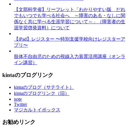
【文部科学省】リーフレット「わかりやすい版 だれ
でもいつでも学べる社会へ ～障害のある・なしに関
係なく共に学べる生涯学習について～」（障害者の生
涯学習啓発資料）について
【iPad】レジスター 〜特別支援学校向けレジスターア
プリ〜
肢体不自由児のための視線入力装置活用講座（オンラ
イン講習）
kintaのブログリンク
kintaのブログ（サテライト）
kintaのブログリンク（旧）
note
Twitter
マジカルトイボックス
お勧めリンク