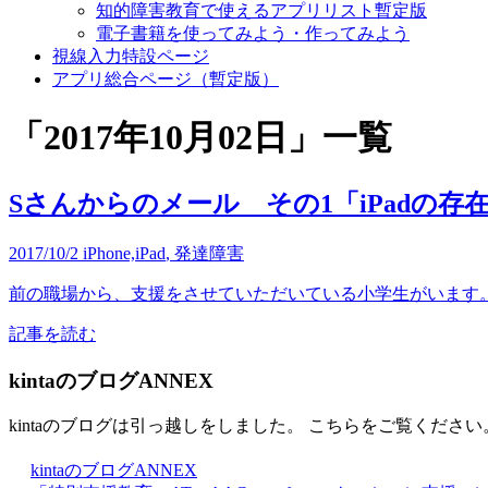
知的障害教育で使えるアプリリスト暫定版
電子書籍を使ってみよう・作ってみよう
視線入力特設ページ
アプリ総合ページ（暫定版）
「
2017年10月02日
」
一覧
Sさんからのメール その1「iPadの
2017/10/2
iPhone,iPad
,
発達障害
前の職場から、支援をさせていただいている小学生がいます。 
記事を読む
kintaのブログANNEX
kintaのブログは引っ越しをしました。 こちらをご覧ください
kintaのブログANNEX