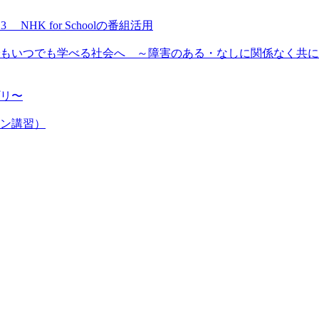
NHK for Schoolの番組活用
もいつでも学べる社会へ ～障害のある・なしに関係なく共に
プリ〜
ン講習）