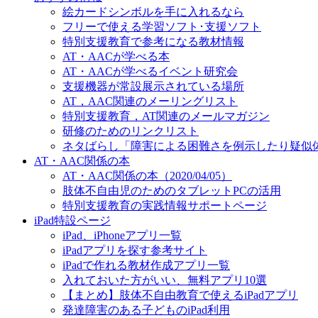
絵カードシンボルを手に入れるなら
フリーで使える学習ソフト･支援ソフト
特別支援教育で参考になる教材情報
AT・AACが学べる本
AT・AACが学べるイベント研究会
支援機器が常設展示されている場所
AT，AAC関連のメーリングリスト
特別支援教育，AT関連のメールマガジン
研修のためのリンクリスト
ネタばらし「障害による困難さを例示したり疑似
AT・AAC関係の本
AT・AAC関係の本（2020/04/05）
肢体不自由児のためのタブレットPCの活用
特別支援教育の実践情報サポートページ
iPad特設ページ
iPad、iPhoneアプリ一覧
iPadアプリを探す参考サイト
iPadで作れる教材作成アプリ一覧
入れておいた方がいい、無料アプリ10選
【まとめ】肢体不自由教育で使えるiPadアプリ
発達障害のある子どものiPad利用