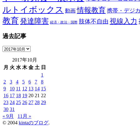
ルトイボックス
情報教育
携帯・デジ
動画
教育
発達障害
視線入力
肢体不自由
経済・政治・国際
過去記事
過
去
2017年10月
記
月
火
水
木
金
土
日
事
1
2
3
4
5
6
7
8
9
10
11
12
13
14
15
16
17
18
19
20
21
22
23
24
25
26
27
28
29
30
31
« 9月
11月 »
© 2004
kintaのブログ
.