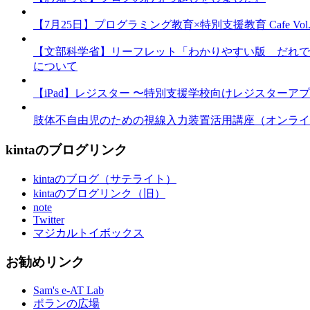
【7月25日】プログラミング教育×特別支援教育 Cafe Vol.3 
【文部科学省】リーフレット「わかりやすい版 だれで
について
【iPad】レジスター 〜特別支援学校向けレジスターア
肢体不自由児のための視線入力装置活用講座（オンライ
kintaのブログリンク
kintaのブログ（サテライト）
kintaのブログリンク（旧）
note
Twitter
マジカルトイボックス
お勧めリンク
Sam's e-AT Lab
ポランの広場