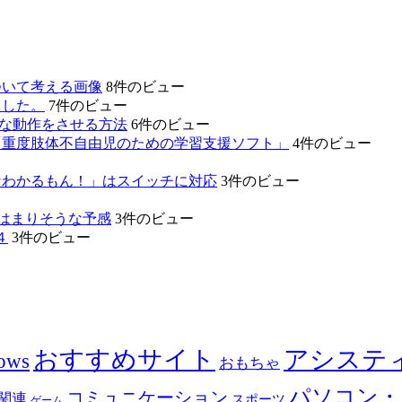
ついて考える画像
8件のビュー
ました。
7件のビュー
的な動作をさせる方法
6件のビュー
「重度肢体不自由児のための学習支援ソフト」
4件のビュー
なわかるもん！」はスイッチに対応
3件のビュー
のはまりそうな予感
3件のビュー
４
3件のビュー
おすすめサイト
アシステ
ows
おもちゃ
パソコン・
コミュニケーション
関連
スポーツ
ゲーム