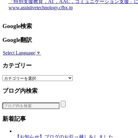
「特別支援教育，AT，AAC，コミュニケーション支援」
www.assistivetechnology.cfbx.jp
Google検索
Google翻訳
Select Language
▼
カテゴリー
カ
テ
ブログ内検索
ゴ
リ
ー
新着記事
【お知らせ】ブログのお引っ越しをしました。