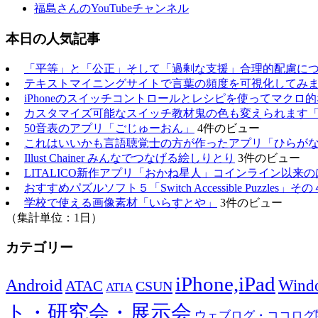
福島さんのYouTubeチャンネル
本日の人気記事
「平等」と「公正」そして「過剰な支援」合理的配慮に
テキストマイニングサイトで言葉の頻度を可視化してみ
iPhoneのスイッチコントロールとレシピを使ってマクロ
カスタマイズ可能なスイッチ教材鬼の色も変えられます
50音表のアプリ「ごじゅーおん」
4件のビュー
これはいいかも言語聴覚士の方が作ったアプリ「ひらが
Illust Chainer みんなでつなげる絵しりとり
3件のビュー
LITALICO新作アプリ「おかね星人」コインライン以来
おすすめパズルソフト５「Switch Accessible Puzzles」その
学校で使える画像素材「いらすとや」
3件のビュー
（集計単位：1日）
カテゴリー
iPhone,iPad
Android
Wind
ATAC
CSUN
ATIA
ト・研究会・展示会
ウェブログ・ココログ