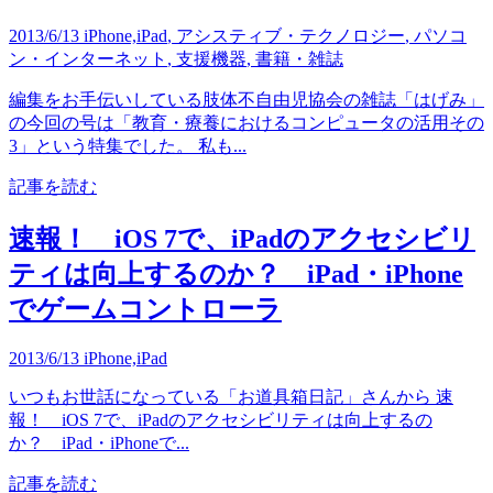
2013/6/13
iPhone,iPad
,
アシスティブ・テクノロジー
,
パソコ
ン・インターネット
,
支援機器
,
書籍・雑誌
編集をお手伝いしている肢体不自由児協会の雑誌「はげみ」
の今回の号は「教育・療養におけるコンピュータの活用その
3」という特集でした。 私も...
記事を読む
速報！ iOS 7で、iPadのアクセシビリ
ティは向上するのか？ iPad・iPhone
でゲームコントローラ
2013/6/13
iPhone,iPad
いつもお世話になっている「お道具箱日記」さんから 速
報！ iOS 7で、iPadのアクセシビリティは向上するの
か？ iPad・iPhoneで...
記事を読む