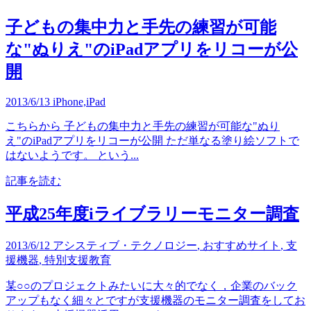
子どもの集中力と手先の練習が可能
な"ぬりえ"のiPadアプリをリコーが公
開
2013/6/13
iPhone,iPad
こちらから 子どもの集中力と手先の練習が可能な"ぬり
え"のiPadアプリをリコーが公開 ただ単なる塗り絵ソフトで
はないようです。 という...
記事を読む
平成25年度iライブラリーモニター調査
2013/6/12
アシスティブ・テクノロジー
,
おすすめサイト
,
支
援機器
,
特別支援教育
某○○のプロジェクトみたいに大々的でなく，企業のバック
アップもなく細々とですが支援機器のモニター調査をしてお