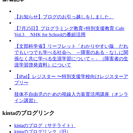
【お知らせ】ブログのお引っ越しをしました。
【7月25日】プログラミング教育×特別支援教育 Cafe
Vol.3 NHK for Schoolの番組活用
【文部科学省】リーフレット「わかりやすい版 だれ
でもいつでも学べる社会へ ～障害のある・なしに関
係なく共に学べる生涯学習について～」（障害者の生
涯学習啓発資料）について
【iPad】レジスター 〜特別支援学校向けレジスターア
プリ〜
肢体不自由児のための視線入力装置活用講座（オンラ
イン講習）
kintaのブログリンク
kintaのブログ（サテライト）
kintaのブログリンク（旧）