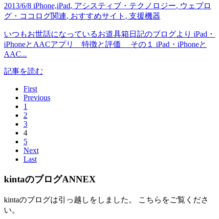
2013/6/8
iPhone,iPad
,
アシスティブ・テクノロジー
,
ウェブロ
グ・ココログ関連
,
おすすめサイト
,
支援機器
いつもお世話になっているお道具箱日記のブログより iPad・
iPhoneとAACアプリ 特徴と評価 その１ iPad・iPhoneと
AAC...
記事を読む
First
Previous
1
2
3
4
5
Next
Last
kintaのブログANNEX
kintaのブログは引っ越しをしました。 こちらをご覧くださ
い。