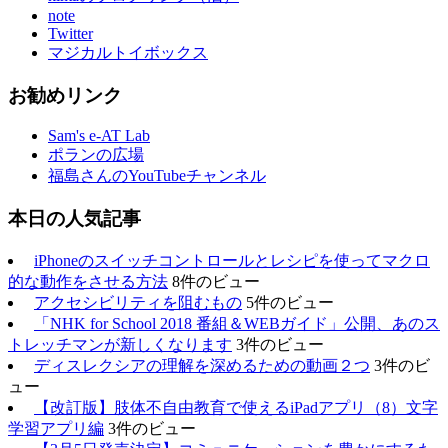
note
Twitter
マジカルトイボックス
お勧めリンク
Sam's e-AT Lab
ポランの広場
福島さんのYouTubeチャンネル
本日の人気記事
iPhoneのスイッチコントロールとレシピを使ってマクロ
的な動作をさせる方法
8件のビュー
アクセシビリティを阻むもの
5件のビュー
「NHK for School 2018 番組＆WEBガイド」公開、あのス
トレッチマンが新しくなります
3件のビュー
ディスレクシアの理解を深めるための動画２つ
3件のビ
ュー
【改訂版】肢体不自由教育で使えるiPadアプリ（8）文字
学習アプリ編
3件のビュー