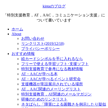
kintaのブログ
「特別支援教育，AT，AAC，コミュニケーション支援」に
ついて書いています
ホーム
About
お問い合わせ
リンクリスト(2019/12/18)
プライバシーポリシー
おすすめ情報
絵カードシンボルを手に入れるなら
フリーで使える学習ソフト･支援ソフト
特別支援教育で参考になる教材情報
AT・AACが学べる本
AT・AACが学べるイベント研究会
支援機器が常設展示されている場所
AT，AAC関連のメーリングリスト
特別支援教育，AT関連のメールマガジン
研修のためのリンクリスト
ネタばらし「障害による困難さを例示したり疑似