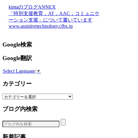
kintaのブログANNEX
「特別支援教育，AT，AAC，コミュニケ
ーション支援」について書いています
www.assistivetechnology.cfbx.jp
Google検索
Google翻訳
Select Language
▼
カテゴリー
カ
テ
ブログ内検索
ゴ
リ
ー
新着記事