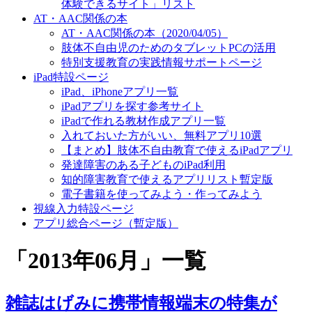
体験できるサイト」リスト
AT・AAC関係の本
AT・AAC関係の本（2020/04/05）
肢体不自由児のためのタブレットPCの活用
特別支援教育の実践情報サポートページ
iPad特設ページ
iPad、iPhoneアプリ一覧
iPadアプリを探す参考サイト
iPadで作れる教材作成アプリ一覧
入れておいた方がいい、無料アプリ10選
【まとめ】肢体不自由教育で使えるiPadアプリ
発達障害のある子どものiPad利用
知的障害教育で使えるアプリリスト暫定版
電子書籍を使ってみよう・作ってみよう
視線入力特設ページ
アプリ総合ページ（暫定版）
「
2013年06月
」
一覧
雑誌はげみに携帯情報端末の特集が