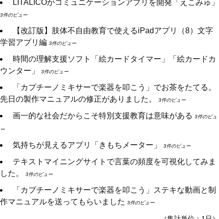
LITALICOがコミュニケーションアプリを開発「えこみゅ」
3件のビュー
【改訂版】肢体不自由教育で使えるiPadアプリ（8）文字
学習アプリ編
3件のビュー
時間の理解支援ソフト「絵カードタイマー」「絵カードカ
ウンター」
3件のビュー
「カプチーノミキサーで楽器を叩こう」でお茶をたてる。
先日の製作マニュアルの修正がありました。
3件のビュー
画一的な社会だからこそ特別支援教育は意味がある
3件のビュ
ー
気持ちが見えるアプリ「きもちメーター」
3件のビュー
テキストマイニングサイトで言葉の頻度を可視化してみま
した。
3件のビュー
「カプチーノミキサーで楽器を叩こう」ステキな動画と制
作マニュアルを送ってもらいました
3件のビュー
（集計単位：1日）