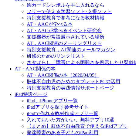
絵カードシンボルを手に入れるなら
フリーで使える学習ソフト･支援ソフト
特別支援教育で参考になる教材情報
AT・AACが学べる本
AT・AACが学べるイベント研究会
支援機器が常設展示されている場所
AT，AAC関連のメーリングリスト
特別支援教育，AT関連のメールマガジン
研修のためのリンクリスト
ネタばらし「障害による困難さを例示したり疑似
AT・AAC関係の本
AT・AAC関係の本（2020/04/05）
肢体不自由児のためのタブレットPCの活用
特別支援教育の実践情報サポートページ
iPad特設ページ
iPad、iPhoneアプリ一覧
iPadアプリを探す参考サイト
iPadで作れる教材作成アプリ一覧
入れておいた方がいい、無料アプリ10選
【まとめ】肢体不自由教育で使えるiPadアプリ
発達障害のある子どものiPad利用