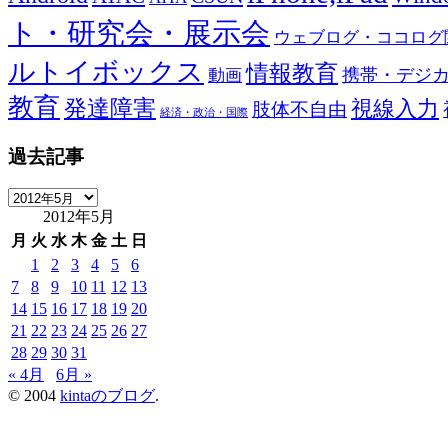
ト・研究会・展示会
ウェブログ・ココログ
ルトイボックス
情報教育
携帯・デジ
動画
教育
発達障害
視線入力
肢体不自由
経済・政治・国際
過去記事
過
2012年5月
去
記
月
火
水
木
金
土
日
事
1
2
3
4
5
6
7
8
9
10
11
12
13
14
15
16
17
18
19
20
21
22
23
24
25
26
27
28
29
30
31
« 4月
6月 »
© 2004
kintaのブログ
.