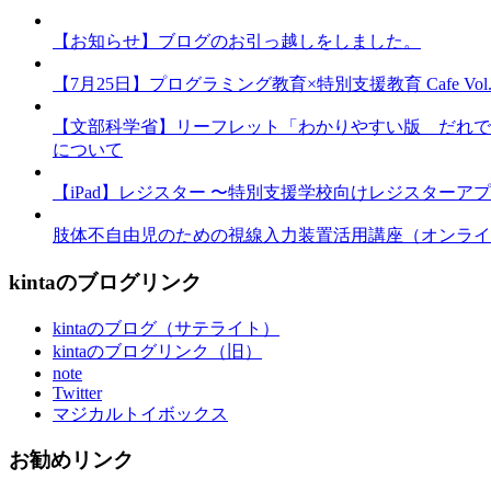
【お知らせ】ブログのお引っ越しをしました。
【7月25日】プログラミング教育×特別支援教育 Cafe Vol.3 
【文部科学省】リーフレット「わかりやすい版 だれで
について
【iPad】レジスター 〜特別支援学校向けレジスターア
肢体不自由児のための視線入力装置活用講座（オンライ
kintaのブログリンク
kintaのブログ（サテライト）
kintaのブログリンク（旧）
note
Twitter
マジカルトイボックス
お勧めリンク