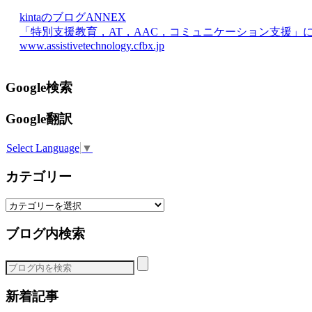
kintaのブログANNEX
「特別支援教育，AT，AAC，コミュニケーション支援」
www.assistivetechnology.cfbx.jp
Google検索
Google翻訳
Select Language
▼
カテゴリー
カ
テ
ブログ内検索
ゴ
リ
ー
新着記事