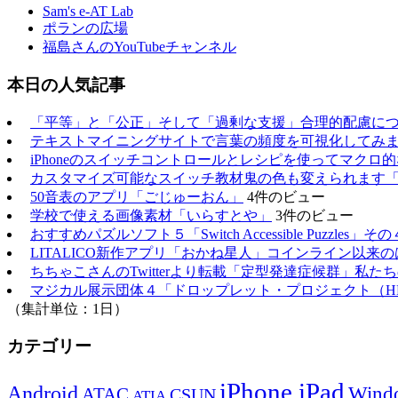
Sam's e-AT Lab
ポランの広場
福島さんのYouTubeチャンネル
本日の人気記事
「平等」と「公正」そして「過剰な支援」合理的配慮に
テキストマイニングサイトで言葉の頻度を可視化してみ
iPhoneのスイッチコントロールとレシピを使ってマクロ
カスタマイズ可能なスイッチ教材鬼の色も変えられます
50音表のアプリ「ごじゅーおん」
4件のビュー
学校で使える画像素材「いらすとや」
3件のビュー
おすすめパズルソフト５「Switch Accessible Puzzles」その
LITALICO新作アプリ「おかね星人」コインライン以来
ちちゃこさんのTwitterより転載「定型発達症候群」私
マジカル展示団体４「ドロップレット・プロジェクト（H
（集計単位：1日）
カテゴリー
iPhone,iPad
Android
Wind
ATAC
CSUN
ATIA