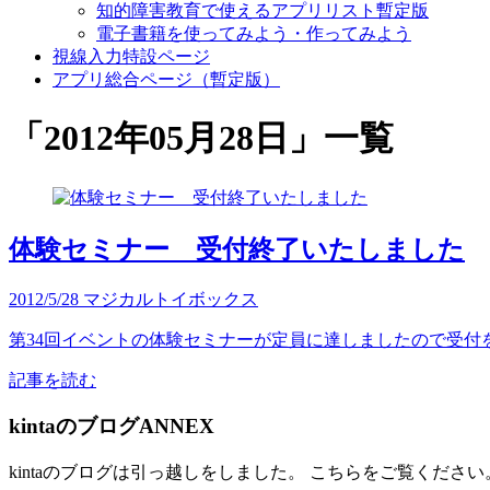
知的障害教育で使えるアプリリスト暫定版
電子書籍を使ってみよう・作ってみよう
視線入力特設ページ
アプリ総合ページ（暫定版）
「
2012年05月28日
」
一覧
体験セミナー 受付終了いたしました
2012/5/28
マジカルトイボックス
第34回イベントの体験セミナーが定員に達しましたので受付を
記事を読む
kintaのブログANNEX
kintaのブログは引っ越しをしました。 こちらをご覧ください