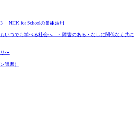
NHK for Schoolの番組活用
もいつでも学べる社会へ ～障害のある・なしに関係なく共に
プリ〜
ン講習）