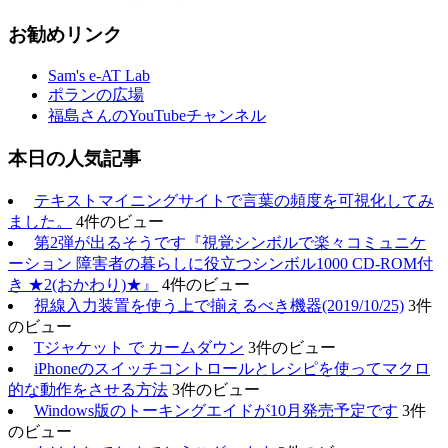
お勧めリンク
Sam's e-AT Lab
ポランの広場
福島さんのYouTubeチャンネル
本日の人気記事
テキストマイニングサイトで言葉の頻度を可視化してみ
ました。
4件のビュー
第2弾が出るそうです『視覚シンボルで楽々コミュニケ
ーション 障害者の暮らしに役立つシンボル1000 CD-ROM付
き ★2(おかわり)★』
4件のビュー
視線入力装置を使う上で揃えるべき機器(2019/10/25)
3件
のビュー
Tジャケット で カームダウン
3件のビュー
iPhoneのスイッチコントロールとレシピを使ってマクロ
的な動作をさせる方法
3件のビュー
Windows版のトーキングエイドが10月発売予定です
3件
のビュー