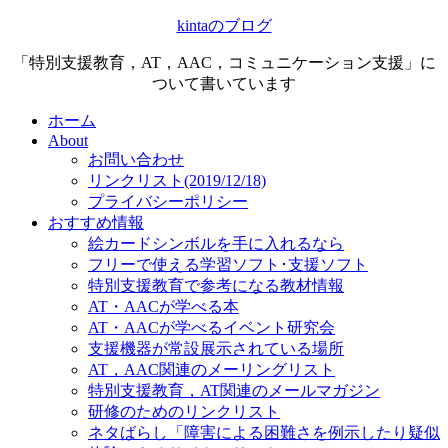
kintaのブログ
「特別支援教育，AT，AAC，コミュニケーション支援」に
ついて書いています
ホーム
About
お問い合わせ
リンクリスト(2019/12/18)
プライバシーポリシー
おすすめ情報
絵カードシンボルを手に入れるなら
フリーで使える学習ソフト･支援ソフト
特別支援教育で参考になる教材情報
AT・AACが学べる本
AT・AACが学べるイベント研究会
支援機器が常設展示されている場所
AT，AAC関連のメーリングリスト
特別支援教育，AT関連のメールマガジン
研修のためのリンクリスト
ネタばらし「障害による困難さを例示したり疑似