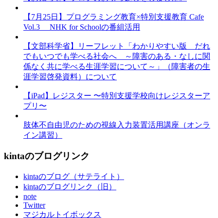
【7月25日】プログラミング教育×特別支援教育 Cafe
Vol.3 NHK for Schoolの番組活用
【文部科学省】リーフレット「わかりやすい版 だれ
でもいつでも学べる社会へ ～障害のある・なしに関
係なく共に学べる生涯学習について～」（障害者の生
涯学習啓発資料）について
【iPad】レジスター 〜特別支援学校向けレジスターア
プリ〜
肢体不自由児のための視線入力装置活用講座（オンラ
イン講習）
kintaのブログリンク
kintaのブログ（サテライト）
kintaのブログリンク（旧）
note
Twitter
マジカルトイボックス