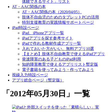
体験できるサイト」リスト
AT・AAC関係の本
AT・AAC関係の本（2020/04/05）
肢体不自由児のためのタブレットPCの活用
特別支援教育の実践情報サポートページ
iPad特設ページ
iPad、iPhoneアプリ一覧
iPadアプリを探す参考サイト
iPadで作れる教材作成アプリ一覧
入れておいた方がいい、無料アプリ10選
【まとめ】肢体不自由教育で使えるiPadアプリ
発達障害のある子どものiPad利用
知的障害教育で使えるアプリリスト暫定版
電子書籍を使ってみよう・作ってみよう
視線入力特設ページ
アプリ総合ページ（暫定版）
「
2012年05月30日
」
一覧