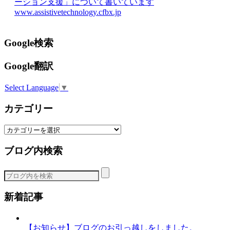
ーション支援」について書いています
www.assistivetechnology.cfbx.jp
Google検索
Google翻訳
Select Language
▼
カテゴリー
カ
テ
ブログ内検索
ゴ
リ
ー
新着記事
【お知らせ】ブログのお引っ越しをしました。