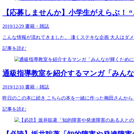
【応募しませんか】小学生がえらぶ！ “
2019/12/29
書籍・雑誌
こんな情報が流れてきました。 凄くステキな企画 大人はダメで
記事を読む
通級指導教室を紹介するマンガ「みん
2019/12/10
書籍・雑誌
昨日のこの本に続き こちらの本を一緒に作った梅田さんから 新
記事を読む