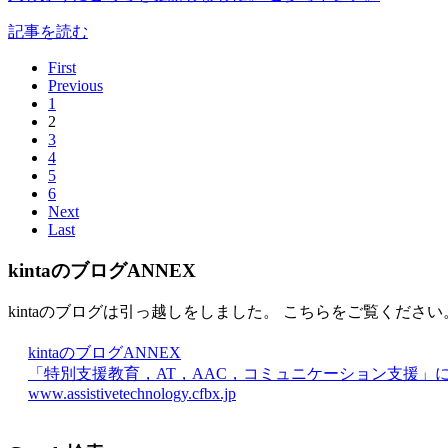
記事を読む
First
Previous
1
2
3
4
5
6
Next
Last
kintaのブログANNEX
kintaのブログは引っ越しをしました。 こちらをご覧ください
kintaのブログANNEX
「特別支援教育，AT，AAC，コミュニケーション支援」
www.assistivetechnology.cfbx.jp