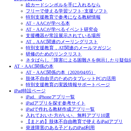
絵カードシンボルを手に入れるなら
フリーで使える学習ソフト･支援ソフト
特別支援教育で参考になる教材情報
AT・AACが学べる本
AT・AACが学べるイベント研究会
支援機器が常設展示されている場所
AT，AAC関連のメーリングリスト
特別支援教育，AT関連のメールマガジン
研修のためのリンクリスト
ネタばらし「障害による困難さを例示したり疑似
AT・AAC関係の本
AT・AAC関係の本（2020/04/05）
肢体不自由児のためのタブレットPCの活用
特別支援教育の実践情報サポートページ
iPad特設ページ
iPad、iPhoneアプリ一覧
iPadアプリを探す参考サイト
iPadで作れる教材作成アプリ一覧
入れておいた方がいい、無料アプリ10選
【まとめ】肢体不自由教育で使えるiPadアプリ
発達障害のある子どものiPad利用