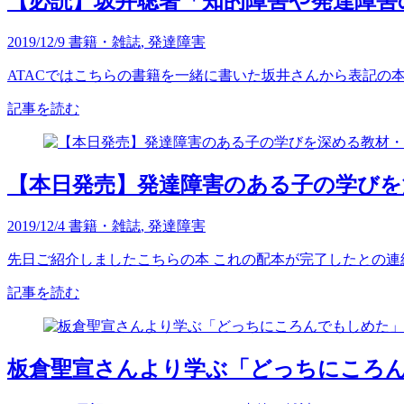
【必読】坂井聡著「知的障害や発達障害
2019/12/9
書籍・雑誌
,
発達障害
ATACではこちらの書籍を一緒に書いた坂井さんから表記の本を
記事を読む
【本日発売】発達障害のある子の学びを
2019/12/4
書籍・雑誌
,
発達障害
先日ご紹介しましたこちらの本 これの配本が完了したとの連絡
記事を読む
板倉聖宣さんより学ぶ「どっちにころ