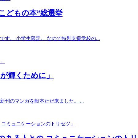
こどもの本”総選挙
す。 小学生限定。 なので特別支援学校の...
なが輝くために」
刊のマンガを献本ただ来ました。 ...