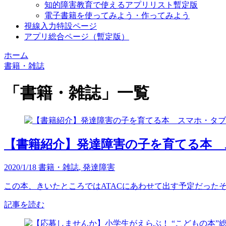
知的障害教育で使えるアプリリスト暫定版
電子書籍を使ってみよう・作ってみよう
視線入力特設ページ
アプリ総合ページ（暫定版）
ホーム
書籍・雑誌
「
書籍・雑誌
」
一覧
【書籍紹介】発達障害の子を育てる本 
2020/1/18
書籍・雑誌
,
発達障害
この本、きいたところではATACにあわせて出す予定だったそう
記事を読む