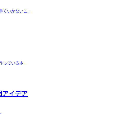
いかないこ...
ている本...
用アイデア