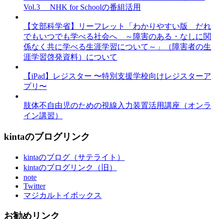
Vol.3 NHK for Schoolの番組活用
【文部科学省】リーフレット「わかりやすい版 だれ
でもいつでも学べる社会へ ～障害のある・なしに関
係なく共に学べる生涯学習について～」（障害者の生
涯学習啓発資料）について
【iPad】レジスター 〜特別支援学校向けレジスターア
プリ〜
肢体不自由児のための視線入力装置活用講座（オンラ
イン講習）
kintaのブログリンク
kintaのブログ（サテライト）
kintaのブログリンク（旧）
note
Twitter
マジカルトイボックス
お勧めリンク