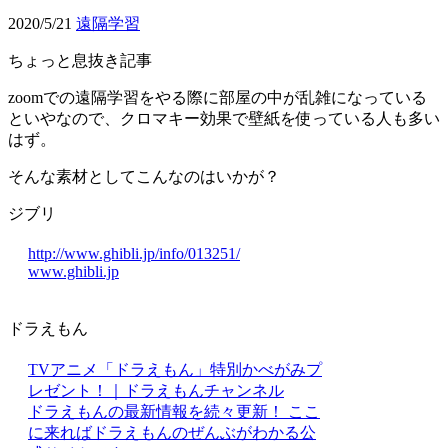
2020/5/21
遠隔学習
ちょっと息抜き記事
zoomでの遠隔学習をやる際に部屋の中が乱雑になっている
といやなので、クロマキー効果で壁紙を使っている人も多い
はず。
そんな素材としてこんなのはいかが？
ジブリ
http://www.ghibli.jp/info/013251/
www.ghibli.jp
ドラえもん
TVアニメ「ドラえもん」特別かべがみプ
レゼント！｜ドラえもんチャンネル
ドラえもんの最新情報を続々更新！ ここ
に来ればドラえもんのぜんぶがわかる公