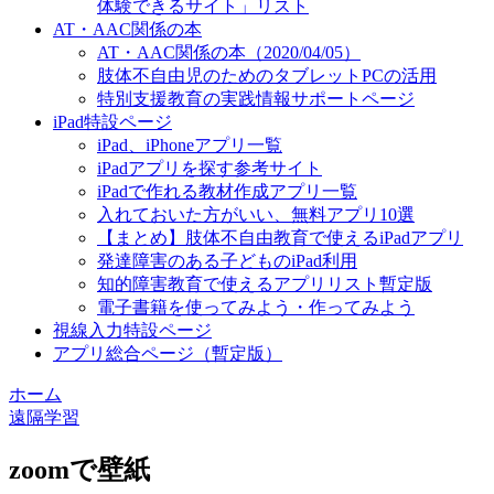
体験できるサイト」リスト
AT・AAC関係の本
AT・AAC関係の本（2020/04/05）
肢体不自由児のためのタブレットPCの活用
特別支援教育の実践情報サポートページ
iPad特設ページ
iPad、iPhoneアプリ一覧
iPadアプリを探す参考サイト
iPadで作れる教材作成アプリ一覧
入れておいた方がいい、無料アプリ10選
【まとめ】肢体不自由教育で使えるiPadアプリ
発達障害のある子どものiPad利用
知的障害教育で使えるアプリリスト暫定版
電子書籍を使ってみよう・作ってみよう
視線入力特設ページ
アプリ総合ページ（暫定版）
ホーム
遠隔学習
zoomで壁紙