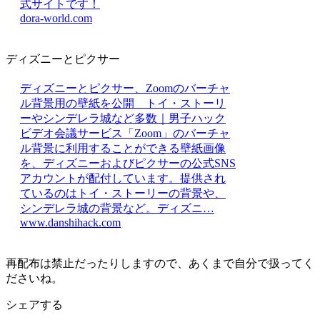
式サイトです！
dora-world.com
ディズニーとピクサー
ディズニーとピクサー、Zoomのバーチャ
ル背景用の壁紙を公開 トイ・ストーリ
ーやシンデレラ城など多数｜男子ハック
ビデオ会議サービス「Zoom」のバーチャ
ル背景に利用することができる壁紙画像
を、ディズニーおよびピクサーの公式SNS
アカウントが配付しています。提供され
ているのはトイ・ストーリーの背景や、
シンデレラ城の背景など。ディズニ…
www.danshihack.com
再配布は禁止だったりしますので、あくまで自分で扱ってく
ださいね。
シェアする