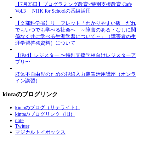
【7月25日】プログラミング教育×特別支援教育 Cafe
Vol.3 NHK for Schoolの番組活用
【文部科学省】リーフレット「わかりやすい版 だれ
でもいつでも学べる社会へ ～障害のある・なしに関
係なく共に学べる生涯学習について～」（障害者の生
涯学習啓発資料）について
【iPad】レジスター 〜特別支援学校向けレジスターア
プリ〜
肢体不自由児のための視線入力装置活用講座（オンラ
イン講習）
kintaのブログリンク
kintaのブログ（サテライト）
kintaのブログリンク（旧）
note
Twitter
マジカルトイボックス