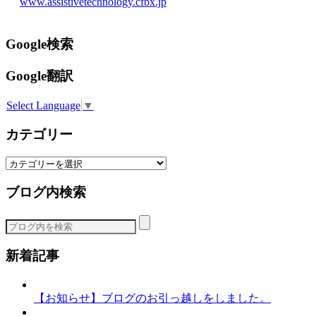
www.assistivetechnology.cfbx.jp
Google検索
Google翻訳
Select Language
▼
カテゴリー
カ
テ
ブログ内検索
ゴ
リ
ー
新着記事
【お知らせ】ブログのお引っ越しをしました。