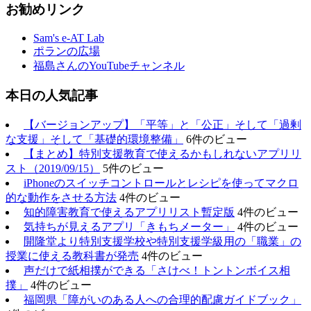
お勧めリンク
Sam's e-AT Lab
ポランの広場
福島さんのYouTubeチャンネル
本日の人気記事
【バージョンアップ】「平等」と「公正」そして「過剰
な支援」そして「基礎的環境整備」
6件のビュー
【まとめ】特別支援教育で使えるかもしれないアプリリ
スト（2019/09/15）
5件のビュー
iPhoneのスイッチコントロールとレシピを使ってマクロ
的な動作をさせる方法
4件のビュー
知的障害教育で使えるアプリリスト暫定版
4件のビュー
気持ちが見えるアプリ「きもちメーター」
4件のビュー
開隆堂より特別支援学校や特別支援学級用の「職業」の
授業に使える教科書が発売
4件のビュー
声だけで紙相撲ができる「さけべ！トントンボイス相
撲」
4件のビュー
福岡県「障がいのある人への合理的配慮ガイドブック」