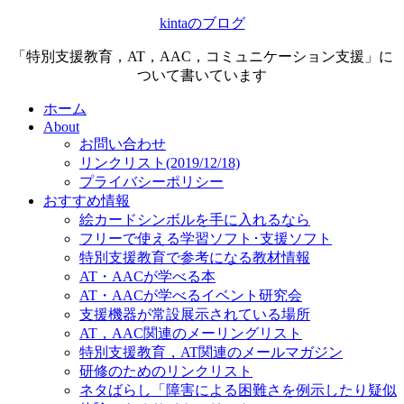
kintaのブログ
「特別支援教育，AT，AAC，コミュニケーション支援」に
ついて書いています
ホーム
About
お問い合わせ
リンクリスト(2019/12/18)
プライバシーポリシー
おすすめ情報
絵カードシンボルを手に入れるなら
フリーで使える学習ソフト･支援ソフト
特別支援教育で参考になる教材情報
AT・AACが学べる本
AT・AACが学べるイベント研究会
支援機器が常設展示されている場所
AT，AAC関連のメーリングリスト
特別支援教育，AT関連のメールマガジン
研修のためのリンクリスト
ネタばらし「障害による困難さを例示したり疑似