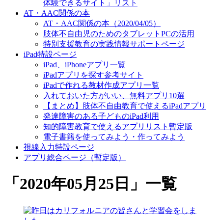
体験できるサイト」リスト
AT・AAC関係の本
AT・AAC関係の本（2020/04/05）
肢体不自由児のためのタブレットPCの活用
特別支援教育の実践情報サポートページ
iPad特設ページ
iPad、iPhoneアプリ一覧
iPadアプリを探す参考サイト
iPadで作れる教材作成アプリ一覧
入れておいた方がいい、無料アプリ10選
【まとめ】肢体不自由教育で使えるiPadアプリ
発達障害のある子どものiPad利用
知的障害教育で使えるアプリリスト暫定版
電子書籍を使ってみよう・作ってみよう
視線入力特設ページ
アプリ総合ページ（暫定版）
「
2020年05月25日
」
一覧