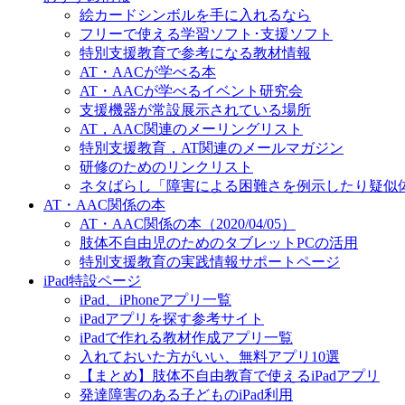
絵カードシンボルを手に入れるなら
フリーで使える学習ソフト･支援ソフト
特別支援教育で参考になる教材情報
AT・AACが学べる本
AT・AACが学べるイベント研究会
支援機器が常設展示されている場所
AT，AAC関連のメーリングリスト
特別支援教育，AT関連のメールマガジン
研修のためのリンクリスト
ネタばらし「障害による困難さを例示したり疑似
AT・AAC関係の本
AT・AAC関係の本（2020/04/05）
肢体不自由児のためのタブレットPCの活用
特別支援教育の実践情報サポートページ
iPad特設ページ
iPad、iPhoneアプリ一覧
iPadアプリを探す参考サイト
iPadで作れる教材作成アプリ一覧
入れておいた方がいい、無料アプリ10選
【まとめ】肢体不自由教育で使えるiPadアプリ
発達障害のある子どものiPad利用