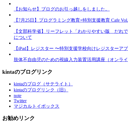
【お知らせ】ブログのお引っ越しをしました。
【7月25日】プログラミング教育×特別支援教育 Cafe Vol.3 
【文部科学省】リーフレット「わかりやすい版 だれで
について
【iPad】レジスター 〜特別支援学校向けレジスターア
肢体不自由児のための視線入力装置活用講座（オンライ
kintaのブログリンク
kintaのブログ（サテライト）
kintaのブログリンク（旧）
note
Twitter
マジカルトイボックス
お勧めリンク