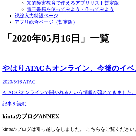
知的障害教育で使えるアプリリスト暫定版
電子書籍を使ってみよう・作ってみよう
視線入力特設ページ
アプリ総合ページ（暫定版）
「
2020年05月16日
」
一覧
やはりATACもオンライン、今後のイ
2020/5/16
ATAC
ATACがオンラインで開かれるという情報が流れてきました。 
記事を読む
kintaのブログANNEX
kintaのブログは引っ越しをしました。 こちらをご覧ください