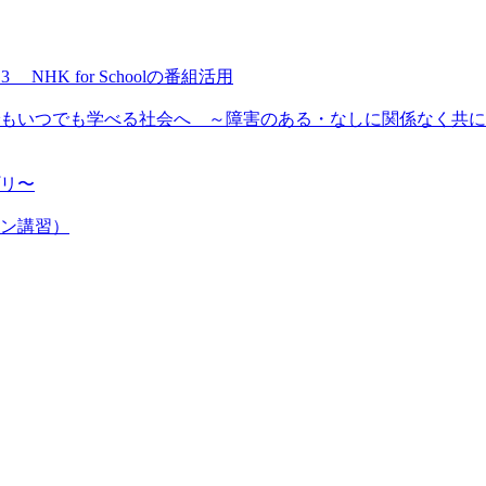
NHK for Schoolの番組活用
もいつでも学べる社会へ ～障害のある・なしに関係なく共に
プリ〜
ン講習）