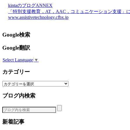
kintaのブログANNEX
「特別支援教育，AT，AAC，コミュニケーション支援」
www.assistivetechnology.cfbx.jp
Google検索
Google翻訳
Select Language
▼
カテゴリー
カ
テ
ブログ内検索
ゴ
リ
ー
新着記事