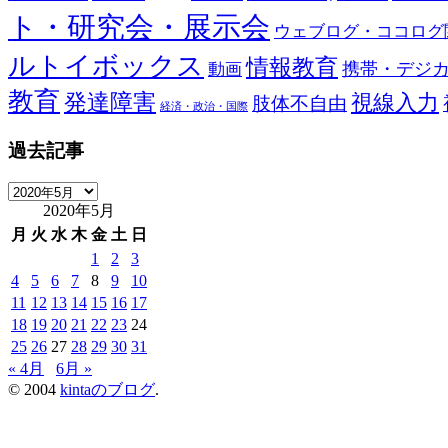
ト・研究会・展示会
ウェブログ・ココログ
ルトイボックス
情報教育
携帯・デジ
動画
教育
発達障害
視線入力
肢体不自由
経済・政治・国際
過去記事
過
2020年5月
去
記
月
火
水
木
金
土
日
事
1
2
3
4
5
6
7
8
9
10
11
12
13
14
15
16
17
18
19
20
21
22
23
24
25
26
27
28
29
30
31
« 4月
6月 »
© 2004
kintaのブログ
.