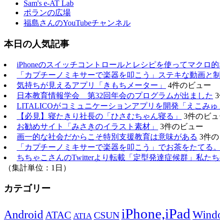
Sam's e-AT Lab
ポランの広場
福島さんのYouTubeチャンネル
本日の人気記事
iPhoneのスイッチコントロールとレシピを使ってマクロ
「カプチーノミキサーで楽器を叩こう」ステキな動画と
気持ちが見えるアプリ「きもちメーター」
4件のビュー
日本教育情報学会 第32回年会のプログラムが出ました
LITALICOがコミュニケーションアプリを開発「えこみゅ
【必見】寝たきり社長の「ひさむちゃん寝る」
3件のビュ
お勧めサイト「みさきのイラスト素材」
3件のビュー
画一的な社会だからこそ特別支援教育は意味がある
3件
「カプチーノミキサーで楽器を叩こう」でお茶をたてる
ちちゃこさんのTwitterより転載「定型発達症候群」私
（集計単位：1日）
カテゴリー
iPhone,iPad
Android
Wind
ATAC
CSUN
ATIA