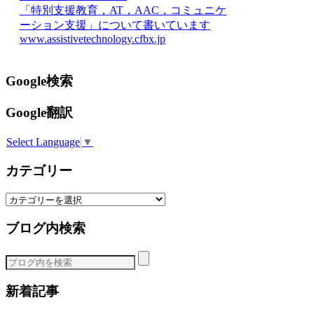
「特別支援教育，AT，AAC，コミュニケ
ーション支援」について書いています
www.assistivetechnology.cfbx.jp
Google検索
Google翻訳
Select Language
▼
カテゴリー
カ
テ
ブログ内検索
ゴ
リ
ー
新着記事