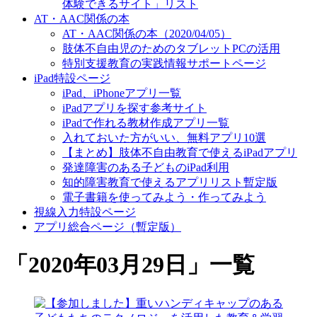
体験できるサイト」リスト
AT・AAC関係の本
AT・AAC関係の本（2020/04/05）
肢体不自由児のためのタブレットPCの活用
特別支援教育の実践情報サポートページ
iPad特設ページ
iPad、iPhoneアプリ一覧
iPadアプリを探す参考サイト
iPadで作れる教材作成アプリ一覧
入れておいた方がいい、無料アプリ10選
【まとめ】肢体不自由教育で使えるiPadアプリ
発達障害のある子どものiPad利用
知的障害教育で使えるアプリリスト暫定版
電子書籍を使ってみよう・作ってみよう
視線入力特設ページ
アプリ総合ページ（暫定版）
「
2020年03月29日
」
一覧