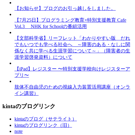
【お知らせ】ブログのお引っ越しをしました。
【7月25日】プログラミング教育×特別支援教育 Cafe
Vol.3 NHK for Schoolの番組活用
【文部科学省】リーフレット「わかりやすい版 だれ
でもいつでも学べる社会へ ～障害のある・なしに関
係なく共に学べる生涯学習について～」（障害者の生
涯学習啓発資料）について
【iPad】レジスター 〜特別支援学校向けレジスターア
プリ〜
肢体不自由児のための視線入力装置活用講座（オンラ
イン講習）
kintaのブログリンク
kintaのブログ（サテライト）
kintaのブログリンク（旧）
note