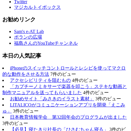
Twitter
マジカルトイボックス
お勧めリンク
Sam's e-AT Lab
ポランの広場
福島さんのYouTubeチャンネル
本日の人気記事
iPhoneのスイッチコントロールとレシピを使ってマクロ
的な動作をさせる方法
7件のビュー
アクセシビリティを阻むもの
4件のビュー
「カプチーノミキサーで楽器を叩こう」ステキな動画と
制作マニュアルを送ってもらいました
4件のビュー
お勧めサイト「みさきのイラスト素材」
3件のビュー
LITALICOがコミュニケーションアプリを開発「えこみ
ゅ」
3件のビュー
日本教育情報学会 第32回年会のプログラムが出ました
3件のビュー
【必見】寝たきり社長の「ひさむちゃん寝る」
3件のビ