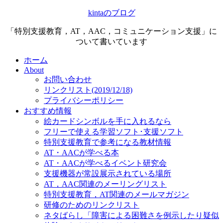
kintaのブログ
「特別支援教育，AT，AAC，コミュニケーション支援」に
ついて書いています
ホーム
About
お問い合わせ
リンクリスト(2019/12/18)
プライバシーポリシー
おすすめ情報
絵カードシンボルを手に入れるなら
フリーで使える学習ソフト･支援ソフト
特別支援教育で参考になる教材情報
AT・AACが学べる本
AT・AACが学べるイベント研究会
支援機器が常設展示されている場所
AT，AAC関連のメーリングリスト
特別支援教育，AT関連のメールマガジン
研修のためのリンクリスト
ネタばらし「障害による困難さを例示したり疑似