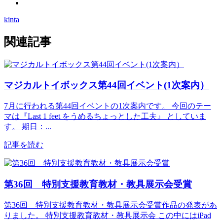
kinta
関連記事
マジカルトイボックス第44回イベント(1次案内）
7月に行われる第44回イベントの1次案内です。 今回のテー
マは『Last 1 feet をうめるちょっとした工夫』 としていま
す。 期日：...
記事を読む
第36回 特別支援教育教材・教具展示会受賞
第36回 特別支援教育教材・教具展示会受賞作品の発表があ
りました。 特別支援教育教材・教具展示会 この中にはiPad