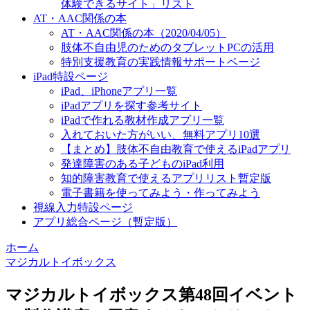
体験できるサイト」リスト
AT・AAC関係の本
AT・AAC関係の本（2020/04/05）
肢体不自由児のためのタブレットPCの活用
特別支援教育の実践情報サポートページ
iPad特設ページ
iPad、iPhoneアプリ一覧
iPadアプリを探す参考サイト
iPadで作れる教材作成アプリ一覧
入れておいた方がいい、無料アプリ10選
【まとめ】肢体不自由教育で使えるiPadアプリ
発達障害のある子どものiPad利用
知的障害教育で使えるアプリリスト暫定版
電子書籍を使ってみよう・作ってみよう
視線入力特設ページ
アプリ総合ページ（暫定版）
ホーム
マジカルトイボックス
マジカルトイボックス第48回イベント