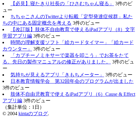
【必見】寝たきり社長の「ひさむちゃん寝る」
3件のビ
ュー
ちちゃこさんのTwitterより転載「定型発達症候群」私た
ちの中にある固定概念を考える
3件のビュー
【改訂版】肢体不自由教育で使えるiPadアプリ（8）文字
学習アプリ編
3件のビュー
時間の理解支援ソフト「絵カードタイマー」「絵カード
カウンター」
3件のビュー
「カプチーノミキサーで楽器を叩こう」でお茶をたて
る。先日の製作マニュアルの修正がありました。
3件のビュ
ー
気持ちが見えるアプリ「きもちメーター」
3件のビュー
日本教育情報学会 第32回年会のプログラムが出ました
3件のビュー
肢体不自由児教育で使えるiPadアプリ（6）Cause & Effect
アプリ編
3件のビュー
（集計単位：1日）
© 2004
kintaのブログ
.