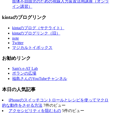
肢体不自由児のための視線入力装置活用講座（オンラ
イン講習）
kintaのブログリンク
kintaのブログ（サテライト）
kintaのブログリンク（旧）
note
Twitter
マジカルトイボックス
お勧めリンク
Sam's e-AT Lab
ポランの広場
福島さんのYouTubeチャンネル
本日の人気記事
iPhoneのスイッチコントロールとレシピを使ってマクロ
的な動作をさせる方法
7件のビュー
アクセシビリティを阻むもの
5件のビュー