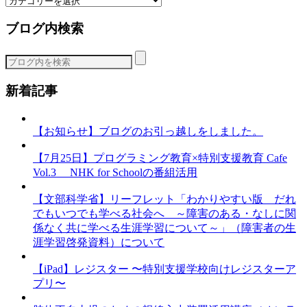
テ
ブログ内検索
ゴ
リ
ー
新着記事
【お知らせ】ブログのお引っ越しをしました。
【7月25日】プログラミング教育×特別支援教育 Cafe
Vol.3 NHK for Schoolの番組活用
【文部科学省】リーフレット「わかりやすい版 だれ
でもいつでも学べる社会へ ～障害のある・なしに関
係なく共に学べる生涯学習について～」（障害者の生
涯学習啓発資料）について
【iPad】レジスター 〜特別支援学校向けレジスターア
プリ〜