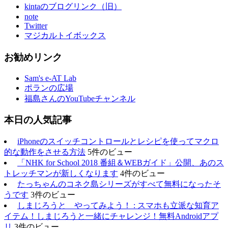
kintaのブログリンク（旧）
note
Twitter
マジカルトイボックス
お勧めリンク
Sam's e-AT Lab
ポランの広場
福島さんのYouTubeチャンネル
本日の人気記事
iPhoneのスイッチコントロールとレシピを使ってマクロ
的な動作をさせる方法
5件のビュー
「NHK for School 2018 番組＆WEBガイド」公開、あのス
トレッチマンが新しくなります
4件のビュー
たっちゃんのコネク島シリーズがすべて無料になったそ
うです
3件のビュー
しまじろうと やってみよう！ : スマホも立派な知育ア
イテム！しまじろうと一緒にチャレンジ！無料Androidアプ
リ
3件のビュー