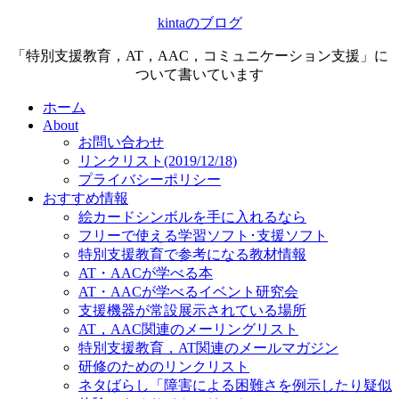
kintaのブログ
「特別支援教育，AT，AAC，コミュニケーション支援」に
ついて書いています
ホーム
About
お問い合わせ
リンクリスト(2019/12/18)
プライバシーポリシー
おすすめ情報
絵カードシンボルを手に入れるなら
フリーで使える学習ソフト･支援ソフト
特別支援教育で参考になる教材情報
AT・AACが学べる本
AT・AACが学べるイベント研究会
支援機器が常設展示されている場所
AT，AAC関連のメーリングリスト
特別支援教育，AT関連のメールマガジン
研修のためのリンクリスト
ネタばらし「障害による困難さを例示したり疑似