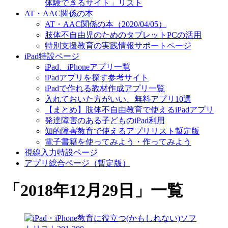
体験できるサイト」リスト
AT・AAC関係の本
AT・AAC関係の本（2020/04/05）
肢体不自由児のためのタブレットPCの活用
特別支援教育の実践情報サポートページ
iPad特設ページ
iPad、iPhoneアプリ一覧
iPadアプリを探す参考サイト
iPadで作れる教材作成アプリ一覧
入れておいた方がいい、無料アプリ10選
【まとめ】肢体不自由教育で使えるiPadアプリ
発達障害のある子どものiPad利用
知的障害教育で使えるアプリリスト暫定版
電子書籍を使ってみよう・作ってみよう
視線入力特設ページ
アプリ総合ページ（暫定版）
「
2018年12月29日
」
一覧