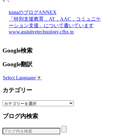
kintaのブログANNEX
「特別支援教育，AT，AAC，コミュニケ
ーション支援」について書いています
www.assistivetechnology.cfbx.jp
Google検索
Google翻訳
Select Language
▼
カテゴリー
カ
テ
ブログ内検索
ゴ
リ
ー