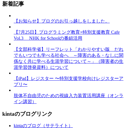
新着記事
【お知らせ】ブログのお引っ越しをしました。
【7月25日】プログラミング教育×特別支援教育 Cafe
Vol.3 NHK for Schoolの番組活用
【文部科学省】リーフレット「わかりやすい版 だれ
でもいつでも学べる社会へ ～障害のある・なしに関
係なく共に学べる生涯学習について～」（障害者の生
涯学習啓発資料）について
【iPad】レジスター 〜特別支援学校向けレジスターア
プリ〜
肢体不自由児のための視線入力装置活用講座（オンラ
イン講習）
kintaのブログリンク
kintaのブログ（サテライト）