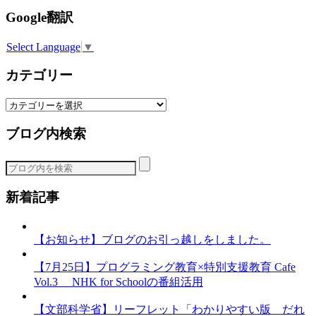
Google翻訳
Select Language
▼
カテゴリー
カ
テ
ブログ内検索
ゴ
リ
ー
新着記事
【お知らせ】ブログのお引っ越しをしました。
【7月25日】プログラミング教育×特別支援教育 Cafe
Vol.3 NHK for Schoolの番組活用
【文部科学省】リーフレット「わかりやすい版 だれ