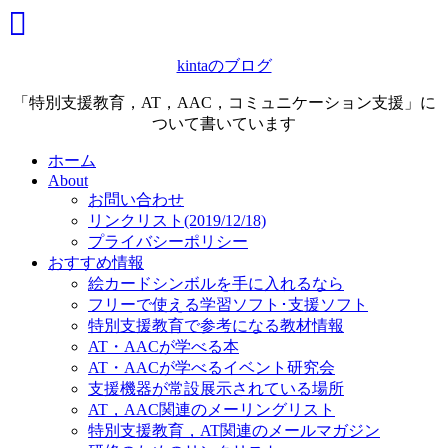
kintaのブログ
「特別支援教育，AT，AAC，コミュニケーション支援」に
ついて書いています
ホーム
About
お問い合わせ
リンクリスト(2019/12/18)
プライバシーポリシー
おすすめ情報
絵カードシンボルを手に入れるなら
フリーで使える学習ソフト･支援ソフト
特別支援教育で参考になる教材情報
AT・AACが学べる本
AT・AACが学べるイベント研究会
支援機器が常設展示されている場所
AT，AAC関連のメーリングリスト
特別支援教育，AT関連のメールマガジン