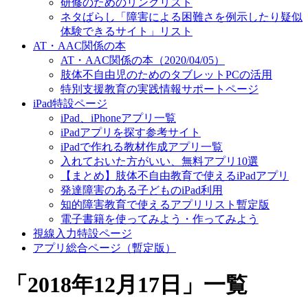
研修のためのリンクリスト
ネタばらし「障害による困難さを例示したり疑似
体験できるサイト」リスト
AT・AAC関係の本
AT・AAC関係の本（2020/04/05）
肢体不自由児のためのタブレットPCの活用
特別支援教育の実践情報サポートページ
iPad特設ページ
iPad、iPhoneアプリ一覧
iPadアプリを探す参考サイト
iPadで作れる教材作成アプリ一覧
入れておいた方がいい、無料アプリ10選
【まとめ】肢体不自由教育で使えるiPadアプリ
発達障害のある子どものiPad利用
知的障害教育で使えるアプリリスト暫定版
電子書籍を使ってみよう・作ってみよう
視線入力特設ページ
アプリ総合ページ（暫定版）
「
2018年12月17日
」
一覧