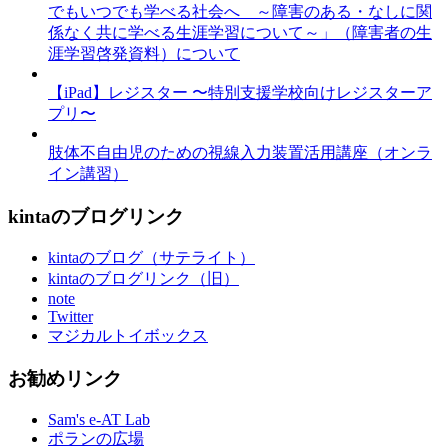
でもいつでも学べる社会へ ～障害のある・なしに関
係なく共に学べる生涯学習について～」（障害者の生
涯学習啓発資料）について
【iPad】レジスター 〜特別支援学校向けレジスターア
プリ〜
肢体不自由児のための視線入力装置活用講座（オンラ
イン講習）
kintaのブログリンク
kintaのブログ（サテライト）
kintaのブログリンク（旧）
note
Twitter
マジカルトイボックス
お勧めリンク
Sam's e-AT Lab
ポランの広場