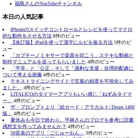
福島さんのYouTubeチャンネル
本日の人気記事
iPhoneのスイッチコントロールとレシピを使ってマクロ
的な動作をさせる方法
8件のビュー
【改訂版】iPadを使って漢字にルビを振る方法
5件のビ
ュー
「カプチーノミキサーで楽器を叩こう」ステキな動画と
制作マニュアルを送ってもらいました
4件のビュー
「平等」と「公正」そして「過剰な支援」合理的配慮に
ついて考える画像
4件のビュー
テキストマイニングサイトで言葉の頻度を可視化してみ
ました。
4件のビュー
LITALICOのタイマーアプリもいい感じ「ねずみタイマ
ー」
4件のビュー
ザ・プロンプトより「絵カード・アラカルト/ Drops 1400
版」
4件のビュー
夏休みも今日で終わり、平林さんのブログを参考に読書
感想文を作ってみませんか？
4件のビュー
50音表のアプリ「ごじゅーおん」
3件のビュー