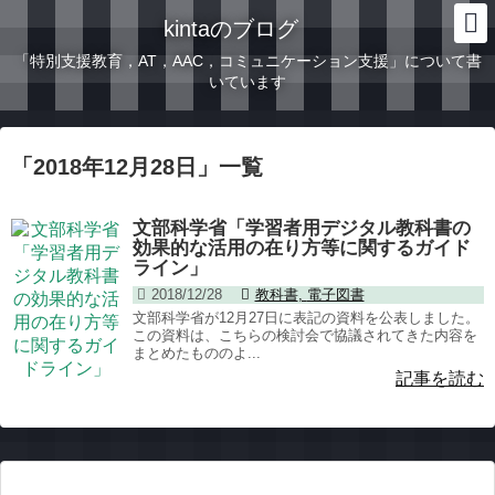
kintaのブログ
「特別支援教育，AT，AAC，コミュニケーション支援」について書
いています
「
2018年12月28日
」
一覧
文部科学省「学習者用デジタル教科書の
効果的な活用の在り方等に関するガイド
ライン」
2018/12/28
教科書
,
電子図書
文部科学省が12月27日に表記の資料を公表しました。
この資料は、こちらの検討会で協議されてきた内容を
まとめたもののよ...
記事を読む