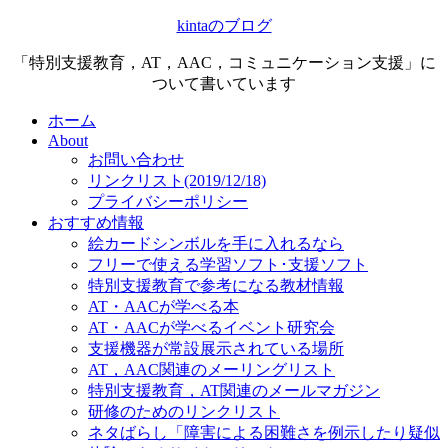
kintaのブログ
「特別支援教育，AT，AAC，コミュニケーション支援」に
ついて書いています
ホーム
About
お問い合わせ
リンクリスト(2019/12/18)
プライバシーポリシー
おすすめ情報
絵カードシンボルを手に入れるなら
フリーで使える学習ソフト･支援ソフト
特別支援教育で参考になる教材情報
AT・AACが学べる本
AT・AACが学べるイベント研究会
支援機器が常設展示されている場所
AT，AAC関連のメーリングリスト
特別支援教育，AT関連のメールマガジン
研修のためのリンクリスト
ネタばらし「障害による困難さを例示したり疑似