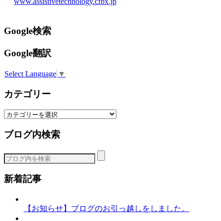
www.assistivetechnology.cfbx.jp
Google検索
Google翻訳
Select Language
▼
カテゴリー
カ
テ
ブログ内検索
ゴ
リ
ー
新着記事
【お知らせ】ブログのお引っ越しをしました。