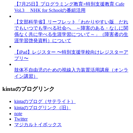
【7月25日】プログラミング教育×特別支援教育 Cafe
Vol.3 NHK for Schoolの番組活用
【文部科学省】リーフレット「わかりやすい版 だれ
でもいつでも学べる社会へ ～障害のある・なしに関
係なく共に学べる生涯学習について～」（障害者の生
涯学習啓発資料）について
【iPad】レジスター 〜特別支援学校向けレジスターア
プリ〜
肢体不自由児のための視線入力装置活用講座（オンラ
イン講習）
kintaのブログリンク
kintaのブログ（サテライト）
kintaのブログリンク（旧）
note
Twitter
マジカルトイボックス