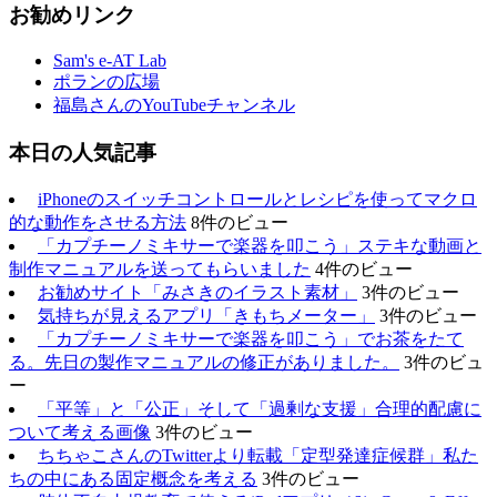
お勧めリンク
Sam's e-AT Lab
ポランの広場
福島さんのYouTubeチャンネル
本日の人気記事
iPhoneのスイッチコントロールとレシピを使ってマクロ
的な動作をさせる方法
8件のビュー
「カプチーノミキサーで楽器を叩こう」ステキな動画と
制作マニュアルを送ってもらいました
4件のビュー
お勧めサイト「みさきのイラスト素材」
3件のビュー
気持ちが見えるアプリ「きもちメーター」
3件のビュー
「カプチーノミキサーで楽器を叩こう」でお茶をたて
る。先日の製作マニュアルの修正がありました。
3件のビュ
ー
「平等」と「公正」そして「過剰な支援」合理的配慮に
ついて考える画像
3件のビュー
ちちゃこさんのTwitterより転載「定型発達症候群」私た
ちの中にある固定概念を考える
3件のビュー