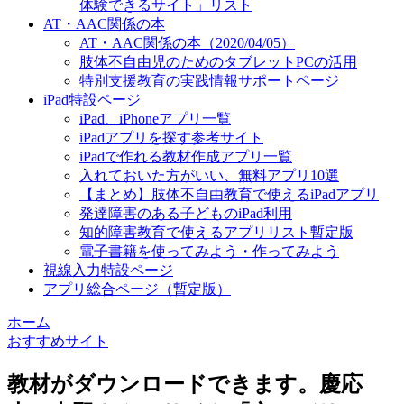
体験できるサイト」リスト
AT・AAC関係の本
AT・AAC関係の本（2020/04/05）
肢体不自由児のためのタブレットPCの活用
特別支援教育の実践情報サポートページ
iPad特設ページ
iPad、iPhoneアプリ一覧
iPadアプリを探す参考サイト
iPadで作れる教材作成アプリ一覧
入れておいた方がいい、無料アプリ10選
【まとめ】肢体不自由教育で使えるiPadアプリ
発達障害のある子どものiPad利用
知的障害教育で使えるアプリリスト暫定版
電子書籍を使ってみよう・作ってみよう
視線入力特設ページ
アプリ総合ページ（暫定版）
ホーム
おすすめサイト
教材がダウンロードできます。慶応