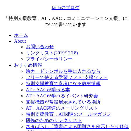
kintaのブログ
「特別支援教育，AT，AAC，コミュニケーション支援」に
ついて書いています
ホーム
About
お問い合わせ
リンクリスト(2019/12/18)
プライバシーポリシー
おすすめ情報
絵カードシンボルを手に入れるなら
フリーで使える学習ソフト･支援ソフト
特別支援教育で参考になる教材情報
AT・AACが学べる本
AT・AACが学べるイベント研究会
支援機器が常設展示されている場所
AT，AAC関連のメーリングリスト
特別支援教育，AT関連のメールマガジン
研修のためのリンクリスト
ネタばらし「障害による困難さを例示したり疑似