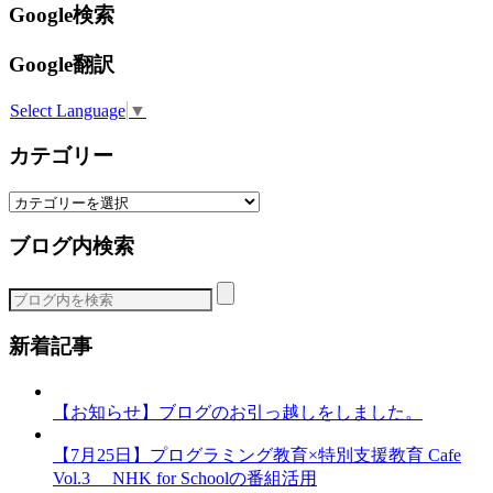
Google検索
Google翻訳
Select Language
▼
カテゴリー
カ
テ
ブログ内検索
ゴ
リ
ー
新着記事
【お知らせ】ブログのお引っ越しをしました。
【7月25日】プログラミング教育×特別支援教育 Cafe
Vol.3 NHK for Schoolの番組活用