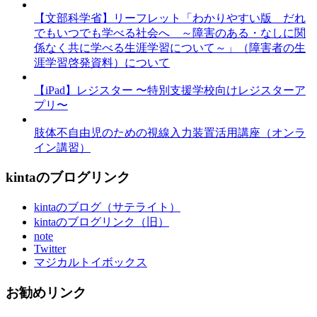
【文部科学省】リーフレット「わかりやすい版 だれ
でもいつでも学べる社会へ ～障害のある・なしに関
係なく共に学べる生涯学習について～」（障害者の生
涯学習啓発資料）について
【iPad】レジスター 〜特別支援学校向けレジスターア
プリ〜
肢体不自由児のための視線入力装置活用講座（オンラ
イン講習）
kintaのブログリンク
kintaのブログ（サテライト）
kintaのブログリンク（旧）
note
Twitter
マジカルトイボックス
お勧めリンク