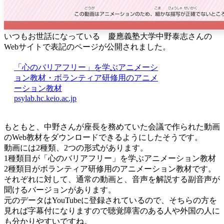
いつもお世話になっている 慶應義塾大学中野泰志さんの
Webサイトで表記のページが公開されました。
「心のバリアフリー」を学ぶアニメーシ
ョン教材・ボランティア研修用のアニメ
ーション教材
psylab.hc.keio.ac.jp
もともと、中野さんが座長を務めていた会議で作られた動画
のWeb教材をダウンロードできるようにしたそうです。
動画には2種類、2つの形式があります。
1種類目が「心のバリアフリー」を学ぶアニメーション教材
2種類目がボランティア研修用のアニメーション教材です。
それぞれに対して、通常の動画と、音声を解説する副音声が
聞けるバージョンがあります。
元のデータはYouTubeに登録されているので、そちらの方を
見れば字幕付になりますので聴覚障害のある人や外国の人に
も分かりやすいですね。