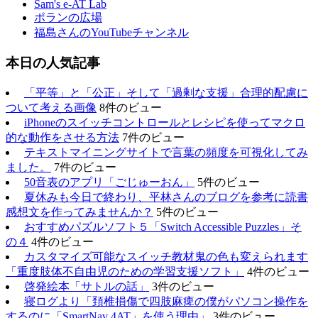
Sam's e-AT Lab
ポランの広場
福島さんのYouTubeチャンネル
本日の人気記事
「平等」と「公正」そして「過剰な支援」合理的配慮に
ついて考える画像
8件のビュー
iPhoneのスイッチコントロールとレシピを使ってマクロ
的な動作をさせる方法
7件のビュー
テキストマイニングサイトで言葉の頻度を可視化してみ
ました。
7件のビュー
50音表のアプリ「ごじゅーおん」
5件のビュー
夏休みも今日で終わり、平林さんのブログを参考に読書
感想文を作ってみませんか？
5件のビュー
おすすめパズルソフト５「Switch Accessible Puzzles」そ
の４
4件のビュー
カスタマイズ可能なスイッチ教材鬼の色も変えられます
「重度肢体不自由児のための学習支援ソフト」
4件のビュー
啓発絵本「サトルの話」
3件のビュー
寝ログより「頚椎損傷で四肢麻痺の僕がパソコン操作を
するのに「SmartNav 4AT」を使う理由」
3件のビュー