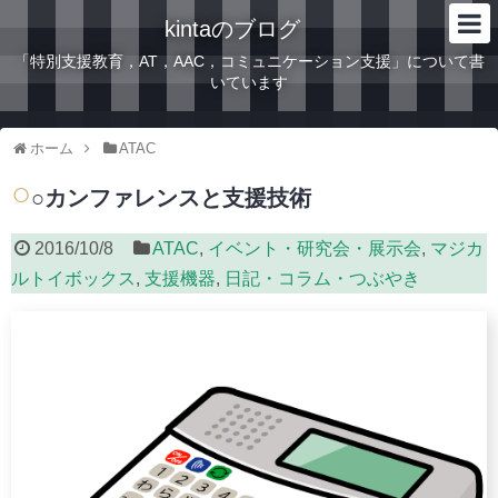
kintaのブログ
「特別支援教育，AT，AAC，コミュニケーション支援」について書
いています
ホーム
ATAC
○
○カンファレンスと支援技術
2016/10/8
ATAC
,
イベント・研究会・展示会
,
マジカ
ルトイボックス
,
支援機器
,
日記・コラム・つぶやき