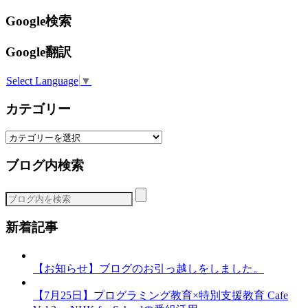
Google検索
Google翻訳
Select Language
▼
カテゴリー
カ
テ
ブログ内検索
ゴ
リ
ー
新着記事
【お知らせ】ブログのお引っ越しをしました。
【7月25日】プログラミング教育×特別支援教育 Cafe