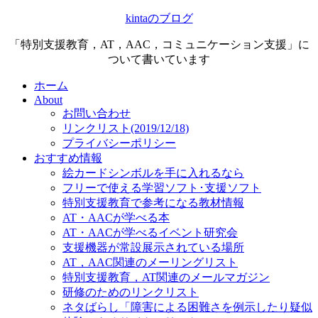
kintaのブログ
「特別支援教育，AT，AAC，コミュニケーション支援」に
ついて書いています
ホーム
About
お問い合わせ
リンクリスト(2019/12/18)
プライバシーポリシー
おすすめ情報
絵カードシンボルを手に入れるなら
フリーで使える学習ソフト･支援ソフト
特別支援教育で参考になる教材情報
AT・AACが学べる本
AT・AACが学べるイベント研究会
支援機器が常設展示されている場所
AT，AAC関連のメーリングリスト
特別支援教育，AT関連のメールマガジン
研修のためのリンクリスト
ネタばらし「障害による困難さを例示したり疑似