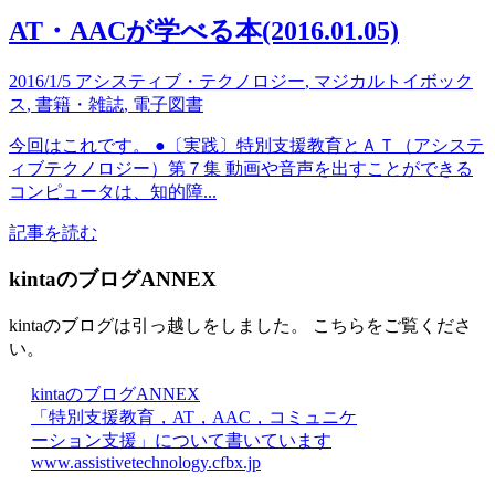
AT・AACが学べる本(2016.01.05)
2016/1/5
アシスティブ・テクノロジー
,
マジカルトイボック
ス
,
書籍・雑誌
,
電子図書
今回はこれです。 ●〔実践〕特別支援教育とＡＴ（アシステ
ィブテクノロジー）第７集 動画や音声を出すことができる
コンピュータは、知的障...
記事を読む
kintaのブログANNEX
kintaのブログは引っ越しをしました。 こちらをご覧くださ
い。
kintaのブログANNEX
「特別支援教育，AT，AAC，コミュニケ
ーション支援」について書いています
www.assistivetechnology.cfbx.jp