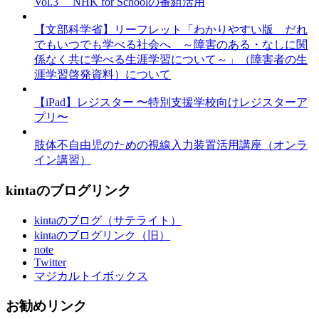
Vol.3 NHK for Schoolの番組活用
【文部科学省】リーフレット「わかりやすい版 だれ
でもいつでも学べる社会へ ～障害のある・なしに関
係なく共に学べる生涯学習について～」（障害者の生
涯学習啓発資料）について
【iPad】レジスター 〜特別支援学校向けレジスターア
プリ〜
肢体不自由児のための視線入力装置活用講座（オンラ
イン講習）
kintaのブログリンク
kintaのブログ（サテライト）
kintaのブログリンク（旧）
note
Twitter
マジカルトイボックス
お勧めリンク