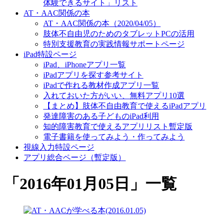
体験できるサイト」リスト
AT・AAC関係の本
AT・AAC関係の本（2020/04/05）
肢体不自由児のためのタブレットPCの活用
特別支援教育の実践情報サポートページ
iPad特設ページ
iPad、iPhoneアプリ一覧
iPadアプリを探す参考サイト
iPadで作れる教材作成アプリ一覧
入れておいた方がいい、無料アプリ10選
【まとめ】肢体不自由教育で使えるiPadアプリ
発達障害のある子どものiPad利用
知的障害教育で使えるアプリリスト暫定版
電子書籍を使ってみよう・作ってみよう
視線入力特設ページ
アプリ総合ページ（暫定版）
「
2016年01月05日
」
一覧