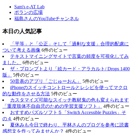
Sam's e-AT Lab
ポランの広場
福島さんのYouTubeチャンネル
本日の人気記事
「平等」と「公正」そして「過剰な支援」合理的配慮に
ついて考える画像
6件のビュー
テキストマイニングサイトで言葉の頻度を可視化してみ
ました。
6件のビュー
ザ・プロンプトより「絵カード・アラカルト/ Drops 1400
版」
5件のビュー
50音表のアプリ「ごじゅーおん」
5件のビュー
iPhoneのスイッチコントロールとレシピを使ってマクロ
的な動作をさせる方法
5件のビュー
カスタマイズ可能なスイッチ教材鬼の色も変えられます
「重度肢体不自由児のための学習支援ソフト」
4件のビュー
おすすめパズルソフト５「Switch Accessible Puzzles」そ
の４
4件のビュー
夏休みも今日で終わり、平林さんのブログを参考に読書
感想文を作ってみませんか？
4件のビュー