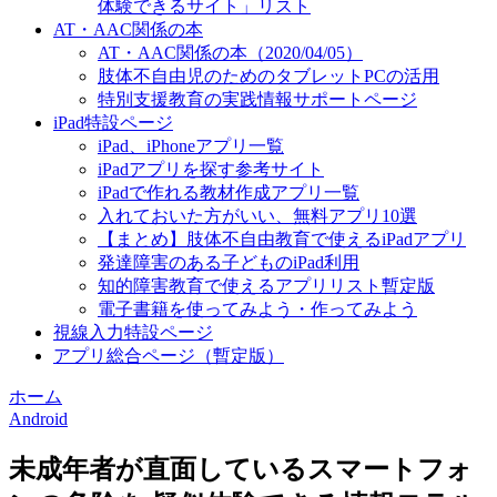
体験できるサイト」リスト
AT・AAC関係の本
AT・AAC関係の本（2020/04/05）
肢体不自由児のためのタブレットPCの活用
特別支援教育の実践情報サポートページ
iPad特設ページ
iPad、iPhoneアプリ一覧
iPadアプリを探す参考サイト
iPadで作れる教材作成アプリ一覧
入れておいた方がいい、無料アプリ10選
【まとめ】肢体不自由教育で使えるiPadアプリ
発達障害のある子どものiPad利用
知的障害教育で使えるアプリリスト暫定版
電子書籍を使ってみよう・作ってみよう
視線入力特設ページ
アプリ総合ページ（暫定版）
ホーム
Android
未成年者が直面しているスマートフォ