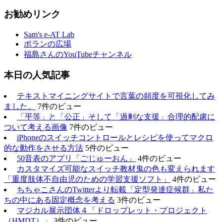
お勧めリンク
Sam's e-AT Lab
ポランの広場
福島さんのYouTubeチャンネル
本日の人気記事
テキストマイニングサイトで言葉の頻度を可視化してみ
ました。
7件のビュー
「平等」と「公正」そして「過剰な支援」合理的配慮に
ついて考える画像
7件のビュー
iPhoneのスイッチコントロールとレシピを使ってマクロ
的な動作をさせる方法
5件のビュー
50音表のアプリ「ごじゅーおん」
4件のビュー
カスタマイズ可能なスイッチ教材鬼の色も変えられます
「重度肢体不自由児のための学習支援ソフト」
4件のビュー
ちちゃこさんのTwitterより転載「定型発達症候群」私た
ちの中にある固定概念を考える
3件のビュー
マジカル展示団体４「ドロップレット・プロジェクト
（HMDT）」
3件のビュー