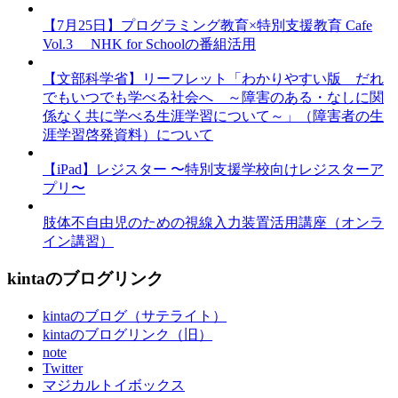
【7月25日】プログラミング教育×特別支援教育 Cafe
Vol.3 NHK for Schoolの番組活用
【文部科学省】リーフレット「わかりやすい版 だれ
でもいつでも学べる社会へ ～障害のある・なしに関
係なく共に学べる生涯学習について～」（障害者の生
涯学習啓発資料）について
【iPad】レジスター 〜特別支援学校向けレジスターア
プリ〜
肢体不自由児のための視線入力装置活用講座（オンラ
イン講習）
kintaのブログリンク
kintaのブログ（サテライト）
kintaのブログリンク（旧）
note
Twitter
マジカルトイボックス