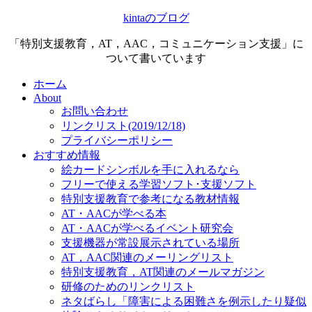
kintaのブログ
「特別支援教育，AT，AAC，コミュニケーション支援」に
ついて書いています
ホーム
About
お問い合わせ
リンクリスト(2019/12/18)
プライバシーポリシー
おすすめ情報
絵カードシンボルを手に入れるなら
フリーで使える学習ソフト･支援ソフト
特別支援教育で参考になる教材情報
AT・AACが学べる本
AT・AACが学べるイベント研究会
支援機器が常設展示されている場所
AT，AAC関連のメーリングリスト
特別支援教育，AT関連のメールマガジン
研修のためのリンクリスト
ネタばらし「障害による困難さを例示したり疑似