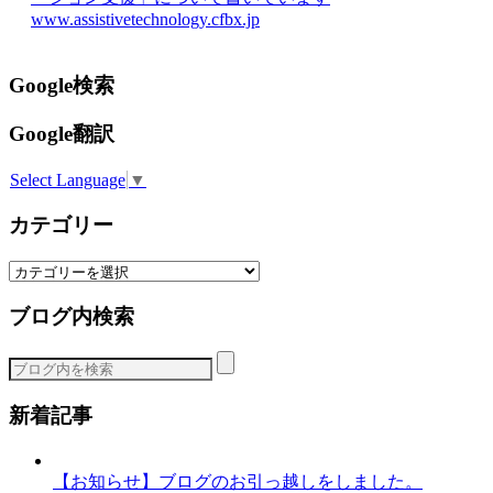
www.assistivetechnology.cfbx.jp
Google検索
Google翻訳
Select Language
▼
カテゴリー
カ
テ
ブログ内検索
ゴ
リ
ー
新着記事
【お知らせ】ブログのお引っ越しをしました。