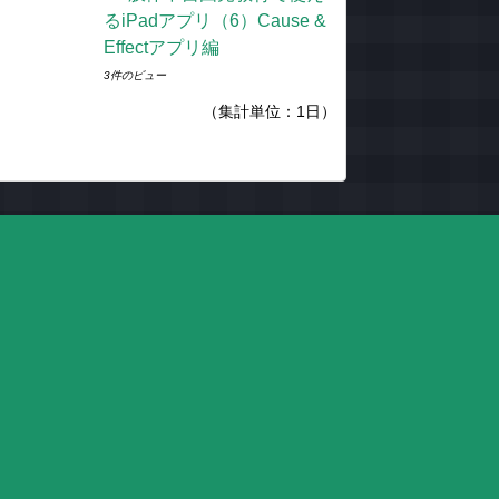
るiPadアプリ（6）Cause &
Effectアプリ編
3件のビュー
（集計単位：1日）