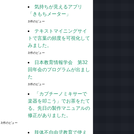
気持ちが見えるアプリ
「きもちメーター」
3件のビュー
テキストマイニングサイ
トで言葉の頻度を可視化して
みました。
3件のビュー
日本教育情報学会 第32
回年会のプログラムが出まし
た
3件のビュー
「カプチーノミキサーで
楽器を叩こう」でお茶をたて
る。先日の製作マニュアルの
修正がありました。
3件のビュー
肢体不自由児教育で使え