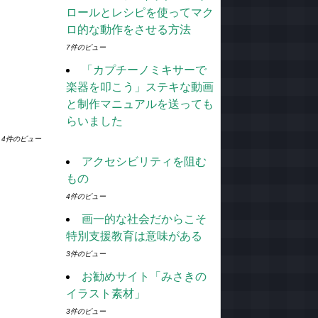
ロールとレシピを使ってマク
ロ的な動作をさせる方法
7件のビュー
「カプチーノミキサーで
楽器を叩こう」ステキな動画
と制作マニュアルを送っても
らいました
4件のビュー
アクセシビリティを阻む
もの
4件のビュー
画一的な社会だからこそ
特別支援教育は意味がある
3件のビュー
お勧めサイト「みさきの
イラスト素材」
3件のビュー