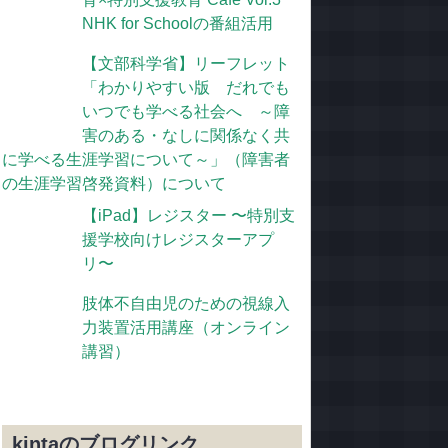
NHK for Schoolの番組活用
【文部科学省】リーフレット
「わかりやすい版 だれでも
いつでも学べる社会へ ～障
害のある・なしに関係なく共
に学べる生涯学習について～」（障害者
の生涯学習啓発資料）について
【iPad】レジスター 〜特別支
援学校向けレジスターアプ
リ〜
肢体不自由児のための視線入
力装置活用講座（オンライン
講習）
kintaのブログリンク