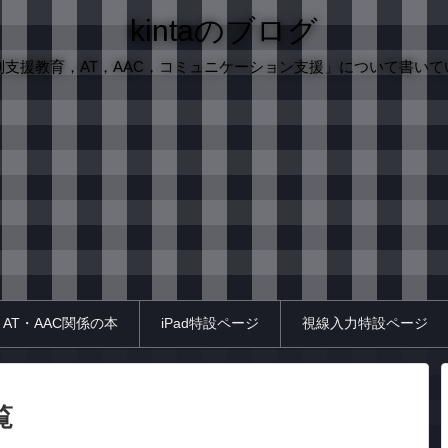
kintaのブログ
別支援教育，AT，AAC，コミュニケーション支援」について書いて
AT・AAC関係の本
iPad特設ページ
視線入力特設ページ
覧