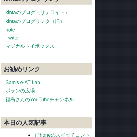
kintaのブログ（サテライト）
kintaのブログリンク（旧）
note
Twitter
マジカルトイボックス
お勧めリンク
Sam's e-AT Lab
ポランの広場
福島さんのYouTubeチャンネル
本日の人気記事
iPhoneのスイッチコント