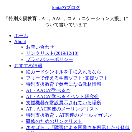
kintaのブログ
「特別支援教育，AT，AAC，コミュニケーション支援」に
ついて書いています
ホーム
About
お問い合わせ
リンクリスト(2019/12/18)
プライバシーポリシー
おすすめ情報
絵カードシンボルを手に入れるなら
フリーで使える学習ソフト･支援ソフト
特別支援教育で参考になる教材情報
AT・AACが学べる本
AT・AACが学べるイベント研究会
支援機器が常設展示されている場所
AT，AAC関連のメーリングリスト
特別支援教育，AT関連のメールマガジン
研修のためのリンクリスト
ネタばらし「障害による困難さを例示したり疑似