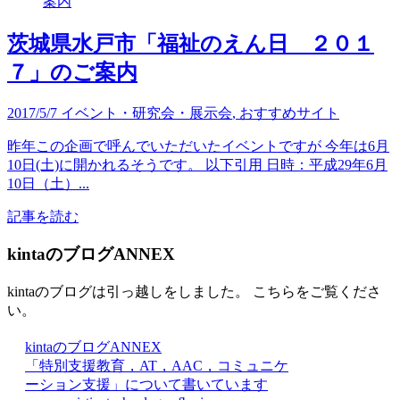
茨城県水戸市「福祉のえん日 ２０１
７」のご案内
2017/5/7
イベント・研究会・展示会
,
おすすめサイト
昨年この企画で呼んでいただいたイベントですが 今年は6月
10日(土)に開かれるそうです。 以下引用 日時：平成29年6月
10日（土）...
記事を読む
kintaのブログANNEX
kintaのブログは引っ越しをしました。 こちらをご覧くださ
い。
kintaのブログANNEX
「特別支援教育，AT，AAC，コミュニケ
ーション支援」について書いています