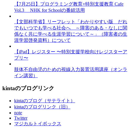
【7月25日】プログラミング教育×特別支援教育 Cafe
Vol.3 NHK for Schoolの番組活用
【文部科学省】リーフレット「わかりやすい版 だれ
でもいつでも学べる社会へ ～障害のある・なしに関
係なく共に学べる生涯学習について～」（障害者の生
涯学習啓発資料）について
【iPad】レジスター 〜特別支援学校向けレジスターア
プリ〜
肢体不自由児のための視線入力装置活用講座（オンラ
イン講習）
kintaのブログリンク
kintaのブログ（サテライト）
kintaのブログリンク（旧）
note
Twitter
マジカルトイボックス