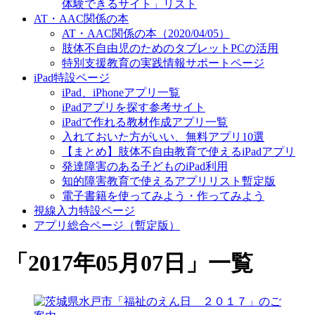
体験できるサイト」リスト
AT・AAC関係の本
AT・AAC関係の本（2020/04/05）
肢体不自由児のためのタブレットPCの活用
特別支援教育の実践情報サポートページ
iPad特設ページ
iPad、iPhoneアプリ一覧
iPadアプリを探す参考サイト
iPadで作れる教材作成アプリ一覧
入れておいた方がいい、無料アプリ10選
【まとめ】肢体不自由教育で使えるiPadアプリ
発達障害のある子どものiPad利用
知的障害教育で使えるアプリリスト暫定版
電子書籍を使ってみよう・作ってみよう
視線入力特設ページ
アプリ総合ページ（暫定版）
「
2017年05月07日
」
一覧