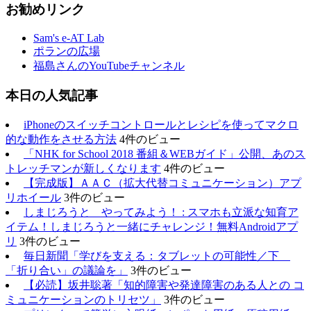
お勧めリンク
Sam's e-AT Lab
ポランの広場
福島さんのYouTubeチャンネル
本日の人気記事
iPhoneのスイッチコントロールとレシピを使ってマクロ
的な動作をさせる方法
4件のビュー
「NHK for School 2018 番組＆WEBガイド」公開、あのス
トレッチマンが新しくなります
4件のビュー
【完成版】ＡＡＣ（拡大代替コミュニケーション）アプ
リホイール
3件のビュー
しまじろうと やってみよう！ : スマホも立派な知育ア
イテム！しまじろうと一緒にチャレンジ！無料Androidアプ
リ
3件のビュー
毎日新聞「学びを支える：タブレットの可能性／下
「折り合い」の議論を」
3件のビュー
【必読】坂井聡著「知的障害や発達障害のある人との コ
ミュニケーションのトリセツ」
3件のビュー