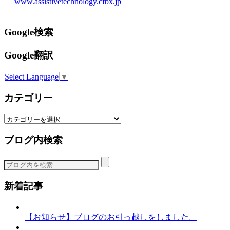
www.assistivetechnology.cfbx.jp
Google検索
Google翻訳
Select Language
▼
カテゴリー
カ
テ
ブログ内検索
ゴ
リ
ー
新着記事
【お知らせ】ブログのお引っ越しをしました。