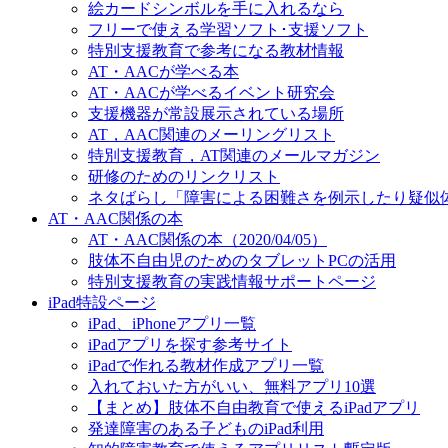
絵カードシンボルを手に入れるなら
フリーで使える学習ソフト･支援ソフト
特別支援教育で参考になる教材情報
AT・AACが学べる本
AT・AACが学べるイベント研究会
支援機器が常設展示されている場所
AT，AAC関連のメーリングリスト
特別支援教育，AT関連のメールマガジン
研修のためのリンクリスト
ネタばらし「障害による困難さを例示したり疑似
AT・AAC関係の本
AT・AAC関係の本（2020/04/05）
肢体不自由児のためのタブレットPCの活用
特別支援教育の実践情報サポートページ
iPad特設ページ
iPad、iPhoneアプリ一覧
iPadアプリを探す参考サイト
iPadで作れる教材作成アプリ一覧
入れておいた方がいい、無料アプリ10選
【まとめ】肢体不自由教育で使えるiPadアプリ
発達障害のある子どものiPad利用