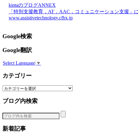
kintaのブログANNEX
「特別支援教育，AT，AAC，コミュニケーション支援」
www.assistivetechnology.cfbx.jp
Google検索
Google翻訳
Select Language
▼
カテゴリー
カ
テ
ブログ内検索
ゴ
リ
ー
新着記事