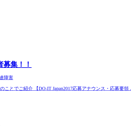
加者募集！！
達障害
でご紹介 【DO-IT Japan2017応募アナウンス・応募要領 ..
。