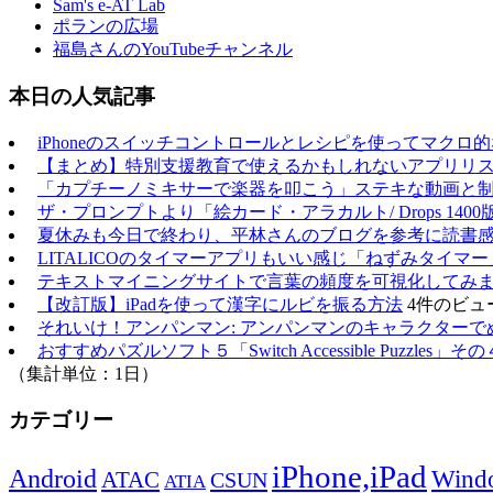
Sam's e-AT Lab
ポランの広場
福島さんのYouTubeチャンネル
本日の人気記事
iPhoneのスイッチコントロールとレシピを使ってマクロ
【まとめ】特別支援教育で使えるかもしれないアプリリスト（20
「カプチーノミキサーで楽器を叩こう」ステキな動画と
ザ・プロンプトより「絵カード・アラカルト/ Drops 1400
夏休みも今日で終わり、平林さんのブログを参考に読書
LITALICOのタイマーアプリもいい感じ「ねずみタイマー
テキストマイニングサイトで言葉の頻度を可視化してみ
【改訂版】iPadを使って漢字にルビを振る方法
4件のビュ
それいけ！アンパンマン: アンパンマンのキャラクターで
おすすめパズルソフト５「Switch Accessible Puzzles」その
（集計単位：1日）
カテゴリー
iPhone,iPad
Android
Wind
ATAC
CSUN
ATIA