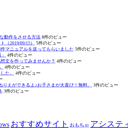
的な動作をさせる方法
8件のビュー
19/09/15）
5件のビュー
制作マニュアルを送ってもらいました
5件のビュー
版」
4件のビュー
感想文を作ってみませんか？
4件のビュー
」
4件のビュー
ました。
4件のビュー
ー
ぬりえができるよ♪お子さまが大喜び！無料。
3件のビュー
４
3件のビュー
おすすめサイト
アシステ
ows
おもちゃ