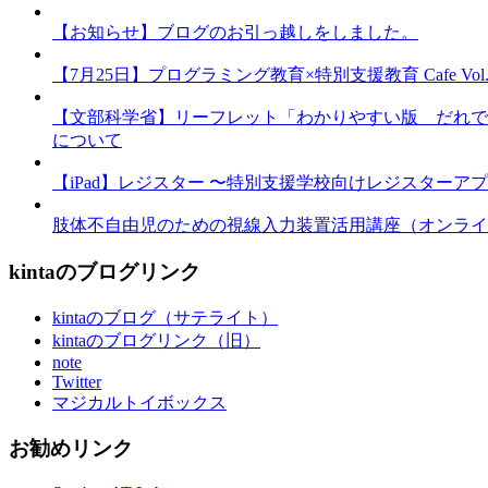
【お知らせ】ブログのお引っ越しをしました。
【7月25日】プログラミング教育×特別支援教育 Cafe Vol.3 
【文部科学省】リーフレット「わかりやすい版 だれで
について
【iPad】レジスター 〜特別支援学校向けレジスターア
肢体不自由児のための視線入力装置活用講座（オンライ
kintaのブログリンク
kintaのブログ（サテライト）
kintaのブログリンク（旧）
note
Twitter
マジカルトイボックス
お勧めリンク