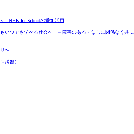
NHK for Schoolの番組活用
もいつでも学べる社会へ ～障害のある・なしに関係なく共に
プリ〜
ン講習）