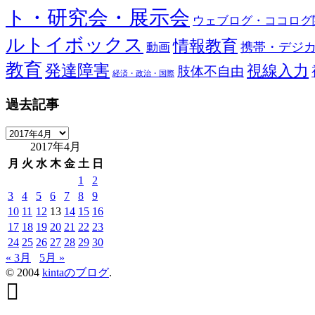
ト・研究会・展示会
ウェブログ・ココログ
ルトイボックス
情報教育
携帯・デジ
動画
教育
発達障害
視線入力
肢体不自由
経済・政治・国際
過去記事
過
2017年4月
去
記
月
火
水
木
金
土
日
事
1
2
3
4
5
6
7
8
9
10
11
12
13
14
15
16
17
18
19
20
21
22
23
24
25
26
27
28
29
30
« 3月
5月 »
© 2004
kintaのブログ
.