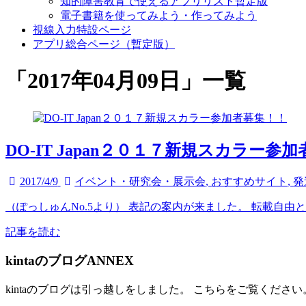
知的障害教育で使えるアプリリスト暫定版
電子書籍を使ってみよう・作ってみよう
視線入力特設ページ
アプリ総合ページ（暫定版）
「
2017年04月09日
」
一覧
DO-IT Japan２０１７新規スカラー参
2017/4/9
イベント・研究会・展示会
,
おすすめサイト
,
発
（ぽっしゅんNo.5より） 表記の案内が来ました。 転載自由とのこと
記事を読む
kintaのブログANNEX
kintaのブログは引っ越しをしました。 こちらをご覧ください