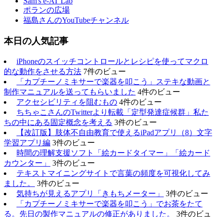
Sam's e-AT Lab
ポランの広場
福島さんのYouTubeチャンネル
本日の人気記事
iPhoneのスイッチコントロールとレシピを使ってマクロ
的な動作をさせる方法
7件のビュー
「カプチーノミキサーで楽器を叩こう」ステキな動画と
制作マニュアルを送ってもらいました
4件のビュー
アクセシビリティを阻むもの
4件のビュー
ちちゃこさんのTwitterより転載「定型発達症候群」私た
ちの中にある固定概念を考える
3件のビュー
【改訂版】肢体不自由教育で使えるiPadアプリ（8）文字
学習アプリ編
3件のビュー
時間の理解支援ソフト「絵カードタイマー」「絵カード
カウンター」
3件のビュー
テキストマイニングサイトで言葉の頻度を可視化してみ
ました。
3件のビュー
気持ちが見えるアプリ「きもちメーター」
3件のビュー
「カプチーノミキサーで楽器を叩こう」でお茶をたて
る。先日の製作マニュアルの修正がありました。
3件のビュ