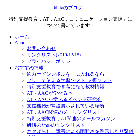
kintaのブログ
「特別支援教育，AT，AAC，コミュニケーション支援」に
ついて書いています
ホーム
About
お問い合わせ
リンクリスト(2019/12/18)
プライバシーポリシー
おすすめ情報
絵カードシンボルを手に入れるなら
フリーで使える学習ソフト･支援ソフト
特別支援教育で参考になる教材情報
AT・AACが学べる本
AT・AACが学べるイベント研究会
支援機器が常設展示されている場所
AT，AAC関連のメーリングリスト
特別支援教育，AT関連のメールマガジン
研修のためのリンクリスト
ネタばらし「障害による困難さを例示したり疑似