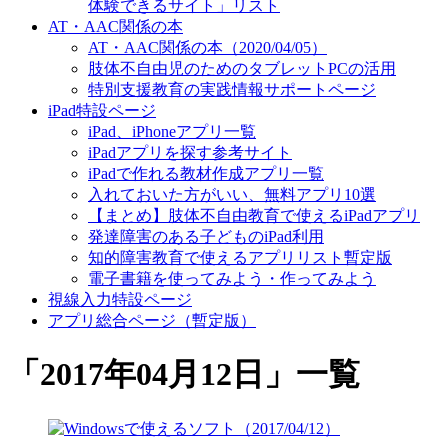
体験できるサイト」リスト
AT・AAC関係の本
AT・AAC関係の本（2020/04/05）
肢体不自由児のためのタブレットPCの活用
特別支援教育の実践情報サポートページ
iPad特設ページ
iPad、iPhoneアプリ一覧
iPadアプリを探す参考サイト
iPadで作れる教材作成アプリ一覧
入れておいた方がいい、無料アプリ10選
【まとめ】肢体不自由教育で使えるiPadアプリ
発達障害のある子どものiPad利用
知的障害教育で使えるアプリリスト暫定版
電子書籍を使ってみよう・作ってみよう
視線入力特設ページ
アプリ総合ページ（暫定版）
「
2017年04月12日
」
一覧