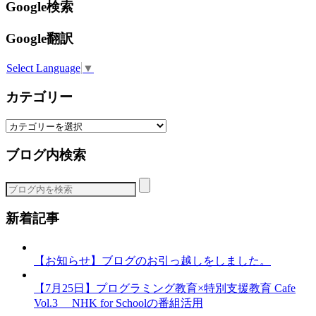
Google検索
Google翻訳
Select Language
▼
カテゴリー
カ
テ
ブログ内検索
ゴ
リ
ー
新着記事
【お知らせ】ブログのお引っ越しをしました。
【7月25日】プログラミング教育×特別支援教育 Cafe
Vol.3 NHK for Schoolの番組活用