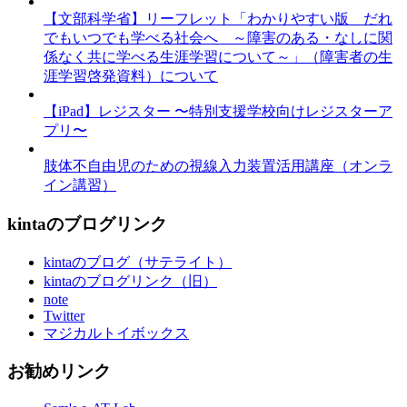
【文部科学省】リーフレット「わかりやすい版 だれ
でもいつでも学べる社会へ ～障害のある・なしに関
係なく共に学べる生涯学習について～」（障害者の生
涯学習啓発資料）について
【iPad】レジスター 〜特別支援学校向けレジスターア
プリ〜
肢体不自由児のための視線入力装置活用講座（オンラ
イン講習）
kintaのブログリンク
kintaのブログ（サテライト）
kintaのブログリンク（旧）
note
Twitter
マジカルトイボックス
お勧めリンク