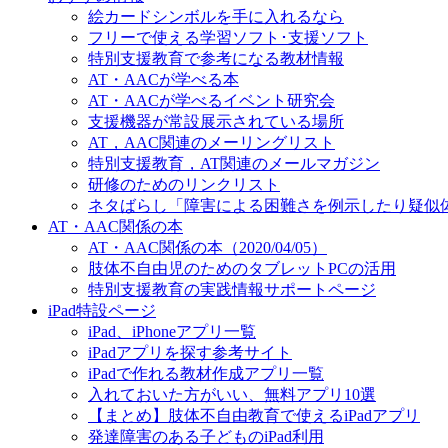
絵カードシンボルを手に入れるなら
フリーで使える学習ソフト･支援ソフト
特別支援教育で参考になる教材情報
AT・AACが学べる本
AT・AACが学べるイベント研究会
支援機器が常設展示されている場所
AT，AAC関連のメーリングリスト
特別支援教育，AT関連のメールマガジン
研修のためのリンクリスト
ネタばらし「障害による困難さを例示したり疑似
AT・AAC関係の本
AT・AAC関係の本（2020/04/05）
肢体不自由児のためのタブレットPCの活用
特別支援教育の実践情報サポートページ
iPad特設ページ
iPad、iPhoneアプリ一覧
iPadアプリを探す参考サイト
iPadで作れる教材作成アプリ一覧
入れておいた方がいい、無料アプリ10選
【まとめ】肢体不自由教育で使えるiPadアプリ
発達障害のある子どものiPad利用