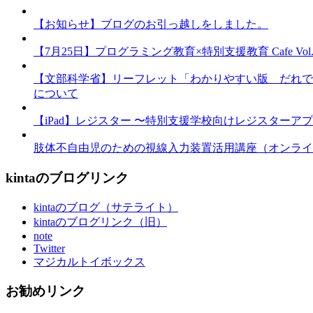
【お知らせ】ブログのお引っ越しをしました。
【7月25日】プログラミング教育×特別支援教育 Cafe Vol.3 
【文部科学省】リーフレット「わかりやすい版 だれで
について
【iPad】レジスター 〜特別支援学校向けレジスターア
肢体不自由児のための視線入力装置活用講座（オンライ
kintaのブログリンク
kintaのブログ（サテライト）
kintaのブログリンク（旧）
note
Twitter
マジカルトイボックス
お勧めリンク