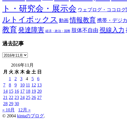
ト・研究会・展示会
ウェブログ・ココログ
ルトイボックス
情報教育
携帯・デジ
動画
教育
発達障害
視線入力
肢体不自由
経済・政治・国際
過去記事
過
去
2016年11月
記
月
火
水
木
金
土
日
事
1
2
3
4
5
6
7
8
9
10
11
12
13
14
15
16
17
18
19
20
21
22
23
24
25
26
27
28
29
30
« 10月
12月 »
© 2004
kintaのブログ
.