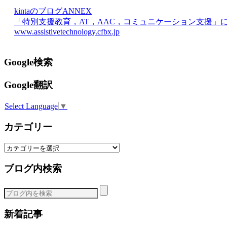
kintaのブログANNEX
「特別支援教育，AT，AAC，コミュニケーション支援」
www.assistivetechnology.cfbx.jp
Google検索
Google翻訳
Select Language
▼
カテゴリー
カ
テ
ブログ内検索
ゴ
リ
ー
新着記事