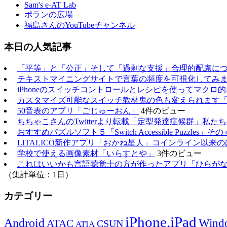
Sam's e-AT Lab
ポランの広場
福島さんのYouTubeチャンネル
本日の人気記事
「平等」と「公正」そして「過剰な支援」合理的配慮に
テキストマイニングサイトで言葉の頻度を可視化してみ
iPhoneのスイッチコントロールとレシピを使ってマクロ
カスタマイズ可能なスイッチ教材鬼の色も変えられます
50音表のアプリ「ごじゅーおん」
4件のビュー
ちちゃこさんのTwitterより転載「定型発達症候群」私
おすすめパズルソフト５「Switch Accessible Puzzles」その
LITALICO新作アプリ「おかね星人」コインライン以来
学校で使える画像素材「いらすとや」
3件のビュー
これはいいかも言語聴覚士の方が作ったアプリ「ひらが
（集計単位：1日）
カテゴリー
iPhone,iPad
Android
Wind
ATAC
CSUN
ATIA