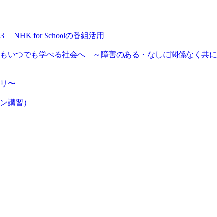
NHK for Schoolの番組活用
もいつでも学べる社会へ ～障害のある・なしに関係なく共に
プリ〜
ン講習）