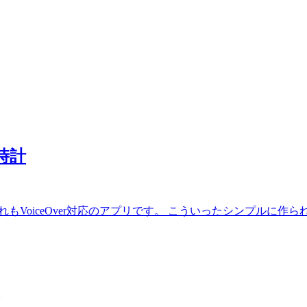
時計
もVoiceOver対応のアプリです。 こういったシンプルに作られて
。