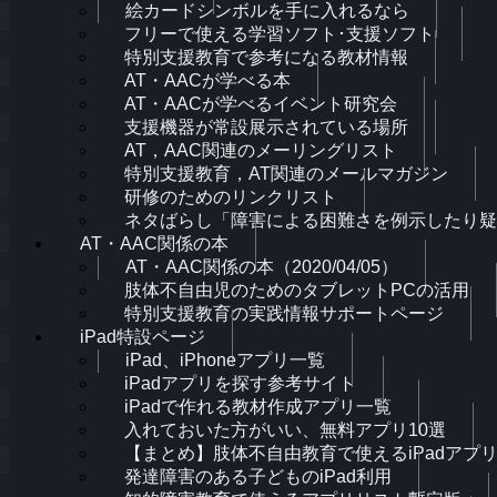
絵カードシンボルを手に入れるなら
フリーで使える学習ソフト･支援ソフト
特別支援教育で参考になる教材情報
AT・AACが学べる本
AT・AACが学べるイベント研究会
支援機器が常設展示されている場所
AT，AAC関連のメーリングリスト
特別支援教育，AT関連のメールマガジン
研修のためのリンクリスト
ネタばらし「障害による困難さを例示したり疑
AT・AAC関係の本
AT・AAC関係の本（2020/04/05）
肢体不自由児のためのタブレットPCの活用
特別支援教育の実践情報サポートページ
iPad特設ページ
iPad、iPhoneアプリ一覧
iPadアプリを探す参考サイト
iPadで作れる教材作成アプリ一覧
入れておいた方がいい、無料アプリ10選
【まとめ】肢体不自由教育で使えるiPadアプ
発達障害のある子どものiPad利用