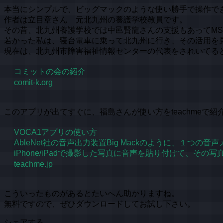
本当にシンプルで、ビッグマックのような使い勝手で操作で
作者は立目章さん 元北九州の養護学校教員です。
その昔、北九州養護学校では中邑賢龍さんの支援もあってMS
若かった私は、寝台電車に乗って北九州に行き、その活用を
現在は、北九州市障害福祉情報センターの代表をされいてる
コミットの会の紹介
comit-k.org
このアプリが出てすぐに、福島さんが使い方をteachmeで紹
VOCA1アプリの使い方
AbleNet社の音声出力装置Big Mackのように、１つの
iPhone/iPadで撮影した写真に音声を貼り付けて、
teachme.jp
こういったものがあるとたいへん助かりますね。
無料ですので、ぜひダウンロードしてお試し下さい。
シェアする