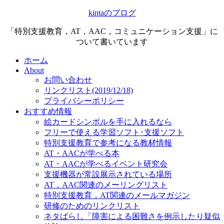
kintaのブログ
「特別支援教育，AT，AAC，コミュニケーション支援」に
ついて書いています
ホーム
About
お問い合わせ
リンクリスト(2019/12/18)
プライバシーポリシー
おすすめ情報
絵カードシンボルを手に入れるなら
フリーで使える学習ソフト･支援ソフト
特別支援教育で参考になる教材情報
AT・AACが学べる本
AT・AACが学べるイベント研究会
支援機器が常設展示されている場所
AT，AAC関連のメーリングリスト
特別支援教育，AT関連のメールマガジン
研修のためのリンクリスト
ネタばらし「障害による困難さを例示したり疑似