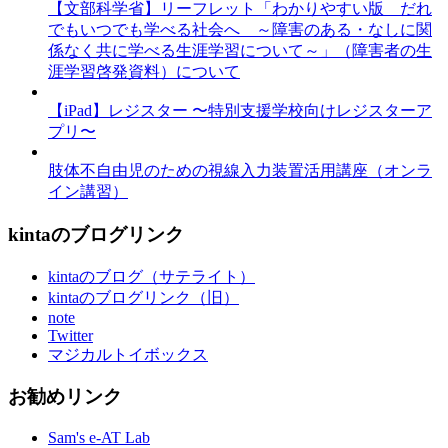
【文部科学省】リーフレット「わかりやすい版 だれ
でもいつでも学べる社会へ ～障害のある・なしに関
係なく共に学べる生涯学習について～」（障害者の生
涯学習啓発資料）について
【iPad】レジスター 〜特別支援学校向けレジスターア
プリ〜
肢体不自由児のための視線入力装置活用講座（オンラ
イン講習）
kintaのブログリンク
kintaのブログ（サテライト）
kintaのブログリンク（旧）
note
Twitter
マジカルトイボックス
お勧めリンク
Sam's e-AT Lab