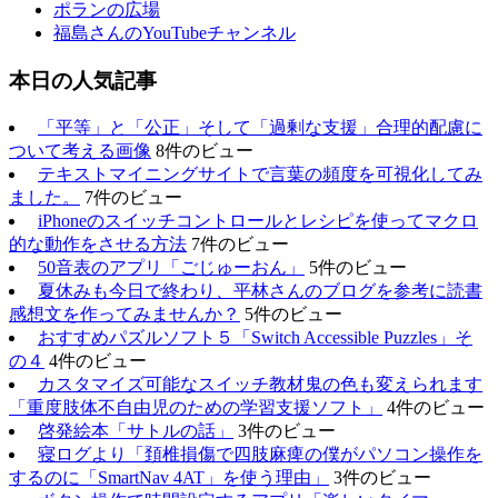
ポランの広場
福島さんのYouTubeチャンネル
本日の人気記事
「平等」と「公正」そして「過剰な支援」合理的配慮に
ついて考える画像
8件のビュー
テキストマイニングサイトで言葉の頻度を可視化してみ
ました。
7件のビュー
iPhoneのスイッチコントロールとレシピを使ってマクロ
的な動作をさせる方法
7件のビュー
50音表のアプリ「ごじゅーおん」
5件のビュー
夏休みも今日で終わり、平林さんのブログを参考に読書
感想文を作ってみませんか？
5件のビュー
おすすめパズルソフト５「Switch Accessible Puzzles」そ
の４
4件のビュー
カスタマイズ可能なスイッチ教材鬼の色も変えられます
「重度肢体不自由児のための学習支援ソフト」
4件のビュー
啓発絵本「サトルの話」
3件のビュー
寝ログより「頚椎損傷で四肢麻痺の僕がパソコン操作を
するのに「SmartNav 4AT」を使う理由」
3件のビュー