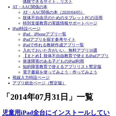
体験できるサイト」リスト
AT・AAC関係の本
AT・AAC関係の本（2020/04/05）
肢体不自由児のためのタブレットPCの活用
特別支援教育の実践情報サポートページ
iPad特設ページ
iPad、iPhoneアプリ一覧
iPadアプリを探す参考サイト
iPadで作れる教材作成アプリ一覧
入れておいた方がいい、無料アプリ10選
【まとめ】肢体不自由教育で使えるiPadアプリ
発達障害のある子どものiPad利用
知的障害教育で使えるアプリリスト暫定版
電子書籍を使ってみよう・作ってみよう
視線入力特設ページ
アプリ総合ページ（暫定版）
「
2014年07月31日
」
一覧
児童用iPad全台にインストールしてい