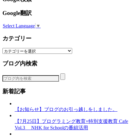
Google翻訳
Select Language
▼
カテゴリー
カ
テ
ブログ内検索
ゴ
リ
ー
新着記事
【お知らせ】ブログのお引っ越しをしました。
【7月25日】プログラミング教育×特別支援教育 Cafe
Vol.3 NHK for Schoolの番組活用